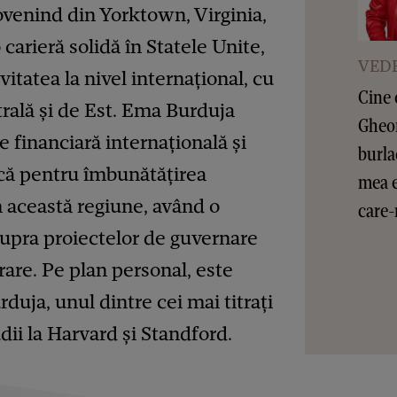
ovenind din Yorktown, Virginia,
carieră solidă în Statele Unite,
VEDE
vitatea la nivel internațional, cu
Cine 
rală și de Est. Ema Burduja
Gheor
e financiară internațională și
burla
ică pentru îmbunătățirea
mea e
 această regiune, având o
care-
supra proiectelor de guvernare
rare. Pe plan personal, este
duja, unul dintre cei mai titrați
udii la Harvard și Standford.