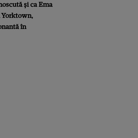
noscută și ca Ema
in Yorktown,
onantă în