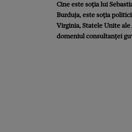
Cine este soția lui Sebas
Burduja, este soția politi
Virginia, Statele Unite al
domeniul consultanței guv