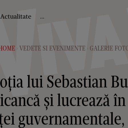
Actualitate
...
HOME
VEDETE SI EVENIMENTE
GALERIE FOT
>
>
soția lui Sebastian B
icancă și lucrează î
ței guvernamentale, s