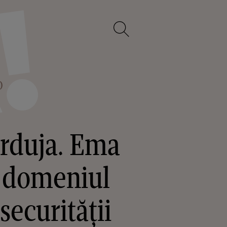
O
urduja. Ema
n domeniul
ecurității