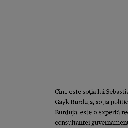
Cine este soția lui Sebas
Gayk Burduja, soția polit
Burduja, este o expertă r
consultanței guvernamental