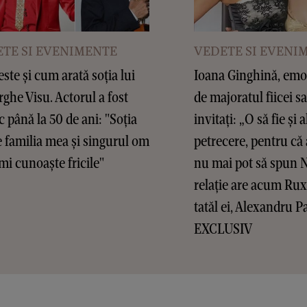
TE SI EVENIMENTE
VEDETE SI EVENI
este și cum arată soția lui
Ioana Ginghină, emoț
ghe Visu. Actorul a fost
de majoratul fiicei sa
c până la 50 de ani: "Soția
invitați: „O să fie și a
 familia mea și singurul om
petrecere, pentru că 
mi cunoaște fricile"
nu mai pot să spun 
relație are acum Ru
tatăl ei, Alexandru P
EXCLUSIV