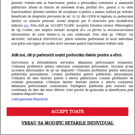
permite website-ului sa functioneze, pentru a personaliza continutul si anunturile
publicitare afisate in functie de interesele si/sau profilul dvs., pentru a va oferi
functionalitati aferente retelelor de socializare si pentru a analiza traficul pe website.
Beneficiati de drepturile prevazute de art. 15-22 din GDPR in legatura cu prelucrarea
datelor cu caracter personal. Aceste drepturi pot fi exercitate prin modalitatea
indicata
aici
. Prin click pe “ACCEPT TOATE”, acceptati folosirea tuturor Tehnologiilor
de tip Cookie, care implica inclusiv acceptul dvs. cu privire la stocarea/accesarea
informatiilor de catre Vendor-ii cu care colaboram. Prin click pe “VREAU SA
MODIFIC SETARILE INDIVIDUAL” puteti schimba preferintele in mod individual,
mai putin cele legate de cookie strict necesare pentru functionarea website-ului.
Atât noi, cât și partenerii noștri prelucrăm datele pentru a oferi:
Dezvoltarea și îmbunătățirea serviciilor. Măsurarea performanței reclamelor.
Utilizarea profilurilor pentru selectarea conținutului personalizat. Stocarea și/sau
accesarea informațiilor de pe un dispozitiv. Utilizarea profilurilor pentru selectarea
publicității personalizate. Crearea profilurilor pentru publicitate personalizată.
Utilizarea de date limitate pentru a selecta publicitatea. Crearea profilurilor de
conținut personalizat. Utilizarea datelor limitate pentru a selecta conținutul.
Măsurarea performanței conținutului. Înțelegerea publicului prin statistici sau
combinații de date din surse diferite. Date precise de geolocație și identificarea prin
scanarea dispozitivului.
Listă parteneri (furnizori)
ACCEPT TOATE
Meniu
Caută
Citește în continuare
VREAU SA MODIFIC SETARILE INDIVIDUAL