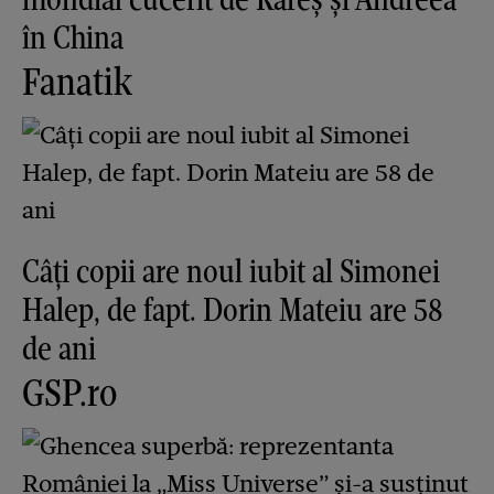
în China
Fanatik
Câți copii are noul iubit al Simonei
Halep, de fapt. Dorin Mateiu are 58
de ani
GSP.ro