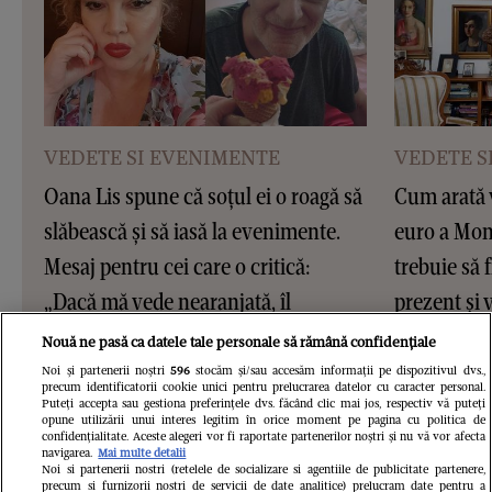
VEDETE SI EVENIMENTE
VEDETE S
Oana Lis spune că soțul ei o roagă să
Cum arată v
slăbească și să iasă la evenimente.
euro a Moni
Mesaj pentru cei care o critică:
trebuie să f
„Dacă mă vede nearanjată, îl
prezent și v
afectează și pe el!”
Nouă ne pasă ca datele tale personale să rămână confidențiale
Noi și partenerii noștri
596
stocăm și/sau accesăm informații pe dispozitivul dvs.,
precum identificatorii cookie unici pentru prelucrarea datelor cu caracter personal.
Puteți accepta sau gestiona preferințele dvs. făcând clic mai jos, respectiv vă puteți
opune utilizării unui interes legitim în orice moment pe pagina cu politica de
confidențialitate. Aceste alegeri vor fi raportate partenerilor noștri și nu vă vor afecta
navigarea.
Mai multe detalii
Noi si partenerii nostri (retelele de socializare si agentiile de publicitate partenere,
precum si furnizorii nostri de servicii de date analitice) prelucram date pentru a