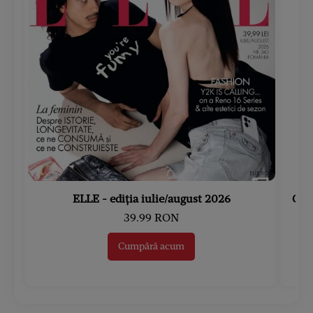
ELLE - ediția iulie/august 2026
Gard
39.99 RON
Cumpără acum