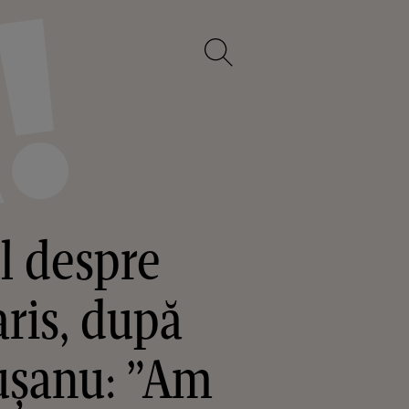
l despre
ris, după
gușanu: ”Am