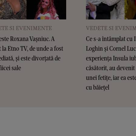
TE SI EVENIMENTE
VEDETE SI EVENI
este Roxana Vașniuc. A
Ce s-a întâmplat cu 
t la Etno TV, de unde a fost
Loghin și Cornel Lu
diată, și este divorțată de
experiența Insula iub
fiicei sale
căsătorit, au devenit 
unei fetițe, iar ea es
cu băiețel