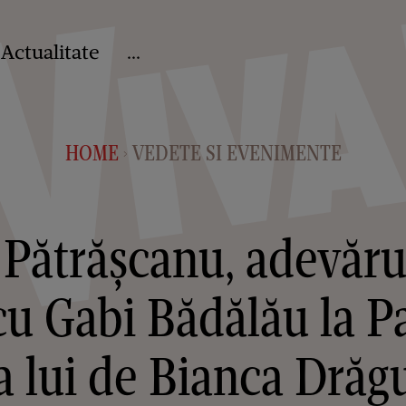
Actualitate
...
HOME
VEDETE SI EVENIMENTE
>
 Pătrășcanu, adevăru
cu Gabi Bădălău la Pa
a lui de Bianca Dră