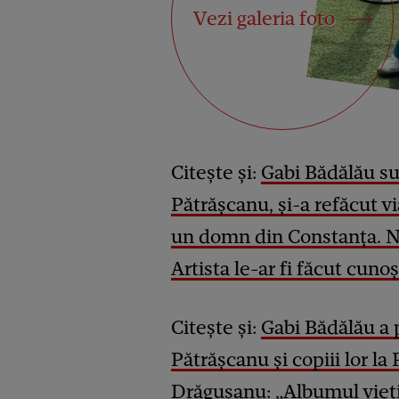
Vezi galeria foto
Citește și:
Gabi Bădălău sus
Pătrășcanu, și-a refăcut v
un domn din Constanța. Nu
Artista le-ar fi făcut cunoș
Citește și:
Gabi Bădălău a 
Pătrășcanu și copiii lor la
Drăgușanu: „Albumul vieți