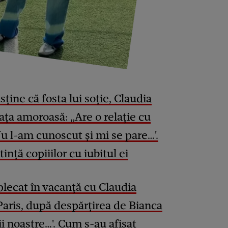
ține că fosta lui soție, Claudia
iața amoroasă: „Are o relație cu
 l-am cunoscut și mi se pare…'.
tință copiiilor cu iubitul ei
plecat în vacanță cu Claudia
 Paris, după despărțirea de Bianca
i noastre…'. Cum s-au afișat