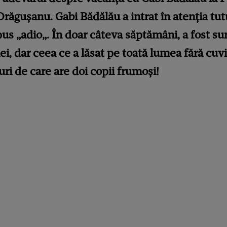
Drăgușanu. Gabi Bădălău a intrat în atenția tut
s „adio„. În doar câteva săptămâni, a fost sur
, dar ceea ce a lăsat pe toată lumea fără cuvi
turi de care are doi copii frumoși!