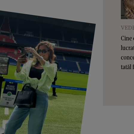
VEDE
Cine 
lucra
conce
tatăl 