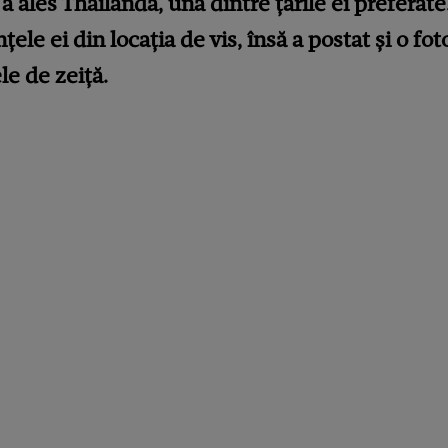
 ales Thailanda, una dintre țările ei preferat
țele ei din locația de vis, însă a postat și o fo
le de zeiță.