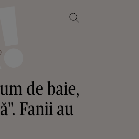
O
tum de baie,
ă". Fanii au