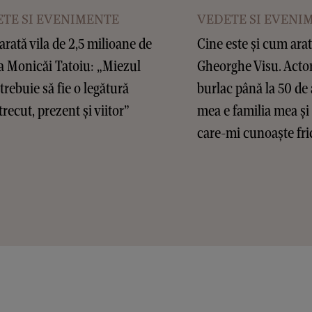
TE SI EVENIMENTE
VEDETE SI EVENI
rată vila de 2,5 milioane de
Cine este și cum arat
a Monicăi Tatoiu: „Miezul
Gheorghe Visu. Actor
 trebuie să fie o legătură
burlac până la 50 de 
trecut, prezent și viitor”
mea e familia mea și
care-mi cunoaște fric