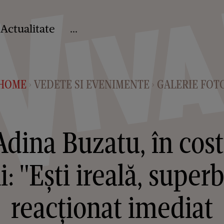
Actualitate
...
HOME
VEDETE SI EVENIMENTE
GALERIE FOT
>
>
dina Buzatu, în cos
i: "Ești ireală, superb
reacționat imediat