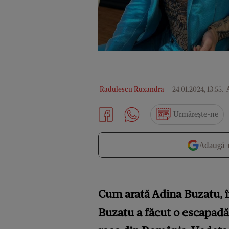
Radulescu Ruxandra
24.01.2024, 13:55
.
A
Urmărește-ne
Adaugă-n
Cum arată Adina Buzatu, î
Buzatu a făcut o escapadă 