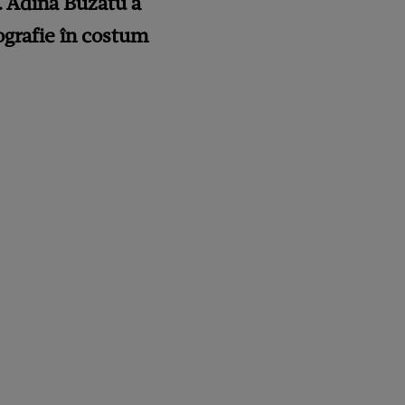
e. Adina Buzatu a
tografie în costum