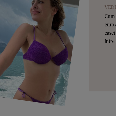
VEDE
Cum a
euro 
casei
între 