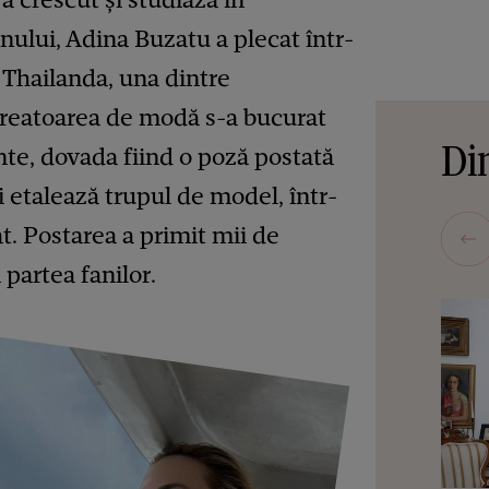
anului, Adina Buzatu a plecat într-
 Thailanda, una dintre
 Creatoarea de modă s-a bucurat
Din
ante, dovada fiind o poză postată
i etalează trupul de model, într-
. Postarea a primit mii de
 partea fanilor.