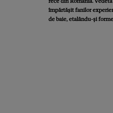
rece din România. Vedeta a
împărtășit fanilor experien
de baie, etalându-și forme