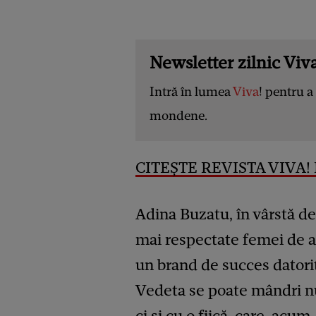
Newsletter zilnic Viva
Intră în lumea
Viva
! pentru a 
mondene.
CITEȘTE REVISTA VIVA! 
Adina Buzatu, în vârstă de
mai respectate femei de a
un brand de succes datorit
Vedeta se poate mândri nu
ci și cu o fiică, care, acum