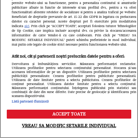
permite website-ului sa functioneze, pentru a personaliza continutul si anunturile
Judecătoarea Ionela Tudor, care a
publicitare afisate in functie de interesele si/sau profilul dvs., pentru a va oferi
functionalitati aferente retelelor de socializare si pentru a analiza traficul pe website.
spus „M-a sunat Lia”, se întoarce în
Beneficiati de drepturile prevazute de art. 15-22 din GDPR in legatura cu prelucrarea
datelor cu caracter personal. Aceste drepturi pot fi exercitate prin modalitatea
indicata
aici
. Prin click pe “ACCEPT TOATE”, acceptati folosirea tuturor Tehnologiilor
magistratură la 5 luni după
de tip Cookie, care implica inclusiv acceptul dvs. cu privire la stocarea/accesarea
informatiilor de catre Vendor-ii cu care colaboram. Prin click pe “VREAU SA
pensionare. Ce va face
MODIFIC SETARILE INDIVIDUAL” puteti schimba preferintele in mod individual,
mai putin cele legate de cookie strict necesare pentru functionarea website-ului.
Atât noi, cât și partenerii noștri prelucrăm datele pentru a oferi:
Dezvoltarea și îmbunătățirea serviciilor. Măsurarea performanței reclamelor.
Utilizarea profilurilor pentru selectarea conținutului personalizat. Stocarea și/sau
accesarea informațiilor de pe un dispozitiv. Utilizarea profilurilor pentru selectarea
publicității personalizate. Crearea profilurilor pentru publicitate personalizată.
Utilizarea de date limitate pentru a selecta publicitatea. Crearea profilurilor de
conținut personalizat. Utilizarea datelor limitate pentru a selecta conținutul.
Măsurarea performanței conținutului. Înțelegerea publicului prin statistici sau
combinații de date din surse diferite. Date precise de geolocație și identificarea prin
scanarea dispozitivului.
Listă parteneri (furnizori)
ACCEPT TOATE
Meniu
Caută
VREAU SA MODIFIC SETARILE INDIVIDUAL