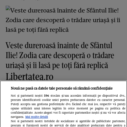
Veste dureroasă înainte de Sfântul
Ilie! Zodia care descoperă o trădare
uriașă și îi lasă pe toți fără replică
Libertatea.ro
Nouă ne pasă ca datele tale personale să rămână confidențiale
Noi și partenerii noștri
596
stocăm și/sau accesăm informații pe dispozitivul dvs.,
precum identificatorii cookie unici pentru prelucrarea datelor cu caracter personal.
Puteți accepta sau gestiona preferințele dvs. făcând clic mai jos, respectiv vă puteți
opune utilizării unui interes legitim în orice moment pe pagina cu politica de
confidențialitate. Aceste alegeri vor fi raportate partenerilor noștri și nu vă vor afecta
navigarea.
Mai multe detalii
Noi si partenerii nostri (retelele de socializare si agentiile de publicitate partenere,
precum si furnizorii nostri de servicii de date analitice) prelucram date pentru a