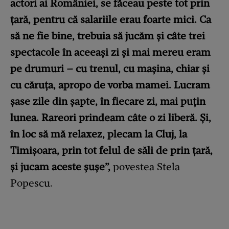
actori ai României, se făceau peste tot prin
ţară, pentru că salariile erau foarte mici. Ca
să ne fie bine, trebuia să jucăm şi câte trei
spectacole în aceeaşi zi şi mai mereu eram
pe drumuri – cu trenul, cu maşina, chiar şi
cu căruţa, apropo de vorba mamei. Lucram
şase zile din şapte, în fiecare zi, mai puţin
lunea. Rareori prindeam câte o zi liberă. Şi,
în loc să mă relaxez, plecam la Cluj, la
Timişoara, prin tot felul de săli de prin ţară,
şi jucam aceste şuşe”,
povestea Stela
Popescu.