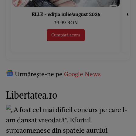
ELLE - ediția iulie/august 2026
Gard
39.99 RON
Cumpără acum
Urmărește-ne pe
Google News
Libertatea.ro