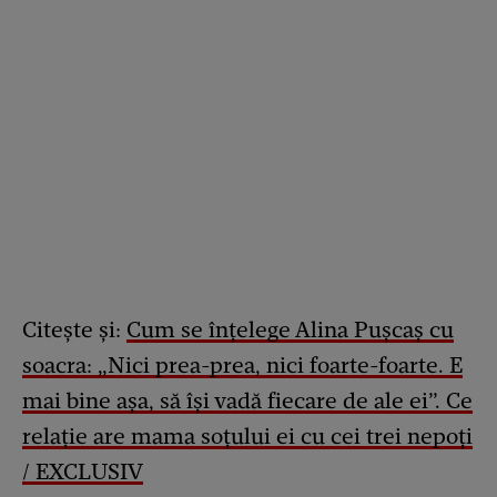
Citește și:
Cum se înțelege Alina Pușcaș cu
soacra: „Nici prea-prea, nici foarte-foarte. E
mai bine așa, să își vadă fiecare de ale ei”. Ce
relație are mama soțului ei cu cei trei nepoți
/ EXCLUSIV