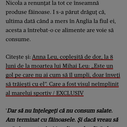
Nicola a renunțat la tot ce înseamnă
produse făinoase. I s-a părut drăguț că,
ultima dată când a mers în Anglia la fiul ei,
acesta a întrebat-o ce alimente are voie să
consume.
Citește și:
Anna Leu, copleșită de dor, la 8
luni de la moartea lui Mihai Leu: „Este un
gol pe care nu ai cum să îl umpli, doar înveți
să trăiești cu el”. Care a fost visul neîmplinit
al marelui sportiv / EXCLUSIV
'
Dar să nu înțelegeți că nu consum salate.
Am terminat cu făinoasele. Și dacă vreau să