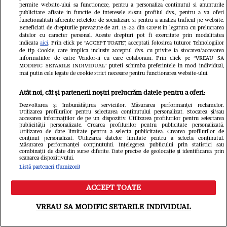
permite website-ului sa functioneze, pentru a personaliza continutul si anunturile
publicitare afisate in functie de interesele si/sau profilul dvs., pentru a va oferi
functionalitati aferente retelelor de socializare si pentru a analiza traficul pe website.
Beneficiati de drepturile prevazute de art. 15-22 din GDPR in legatura cu prelucrarea
datelor cu caracter personal. Aceste drepturi pot fi exercitate prin modalitatea
indicata
aici
. Prin click pe “ACCEPT TOATE”, acceptati folosirea tuturor Tehnologiilor
de tip Cookie, care implica inclusiv acceptul dvs. cu privire la stocarea/accesarea
informatiilor de catre Vendor-ii cu care colaboram. Prin click pe “VREAU SA
MODIFIC SETARILE INDIVIDUAL” puteti schimba preferintele in mod individual,
mai putin cele legate de cookie strict necesare pentru functionarea website-ului.
Atât noi, cât și partenerii noștri prelucrăm datele pentru a oferi:
Din aceeași categorie
Dezvoltarea și îmbunătățirea serviciilor. Măsurarea performanței reclamelor.
Utilizarea profilurilor pentru selectarea conținutului personalizat. Stocarea și/sau
accesarea informațiilor de pe un dispozitiv. Utilizarea profilurilor pentru selectarea
publicității personalizate. Crearea profilurilor pentru publicitate personalizată.
Utilizarea de date limitate pentru a selecta publicitatea. Crearea profilurilor de
conținut personalizat. Utilizarea datelor limitate pentru a selecta conținutul.
Măsurarea performanței conținutului. Înțelegerea publicului prin statistici sau
combinații de date din surse diferite. Date precise de geolocație și identificarea prin
scanarea dispozitivului.
Listă parteneri (furnizori)
ACCEPT TOATE
Meniu
Caută
VREAU SA MODIFIC SETARILE INDIVIDUAL