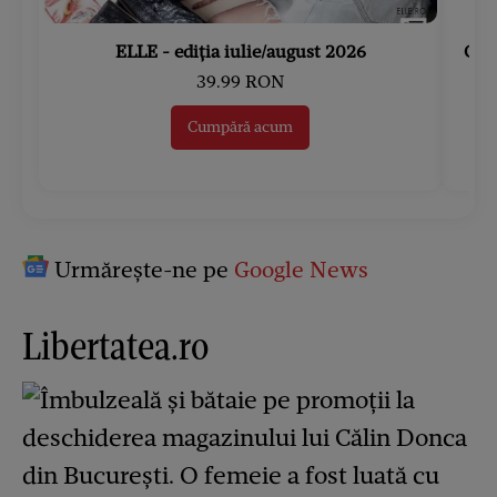
ELLE - ediția iulie/august 2026
Gard
39.99 RON
Cumpără acum
Urmărește-ne pe
Google News
Libertatea.ro