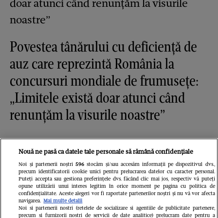
Povestea tânărului cu deficiență de
auz care reprezintă România la
concursuri mondiale de frumusețe:
„Limitele există doar atunci când
renunțăm la visurile noastre”
Nouă ne pasă ca datele tale personale să rămână confidențiale
Noi și partenerii noștri
596
stocăm și/sau accesăm informații pe dispozitivul dvs.,
precum identificatorii cookie unici pentru prelucrarea datelor cu caracter personal.
Puteți accepta sau gestiona preferințele dvs. făcând clic mai jos, respectiv vă puteți
opune utilizării unui interes legitim în orice moment pe pagina cu politica de
confidențialitate. Aceste alegeri vor fi raportate partenerilor noștri și nu vă vor afecta
navigarea.
Mai multe detalii
Noi si partenerii nostri (retelele de socializare si agentiile de publicitate partenere,
precum si furnizorii nostri de servicii de date analitice) prelucram date pentru a