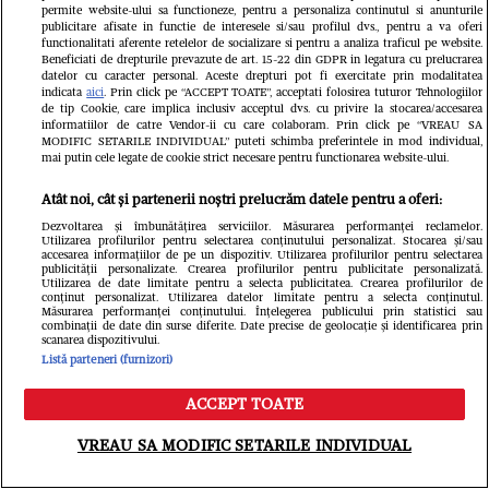
permite website-ului sa functioneze, pentru a personaliza continutul si anunturile
publicitare afisate in functie de interesele si/sau profilul dvs., pentru a va oferi
functionalitati aferente retelelor de socializare si pentru a analiza traficul pe website.
Beneficiati de drepturile prevazute de art. 15-22 din GDPR in legatura cu prelucrarea
datelor cu caracter personal. Aceste drepturi pot fi exercitate prin modalitatea
indicata
aici
. Prin click pe “ACCEPT TOATE”, acceptati folosirea tuturor Tehnologiilor
de tip Cookie, care implica inclusiv acceptul dvs. cu privire la stocarea/accesarea
informatiilor de catre Vendor-ii cu care colaboram. Prin click pe “VREAU SA
Citește în continuare
MODIFIC SETARILE INDIVIDUAL” puteti schimba preferintele in mod individual,
mai putin cele legate de cookie strict necesare pentru functionarea website-ului.
Atât noi, cât și partenerii noștri prelucrăm datele pentru a oferi:
Dezvoltarea și îmbunătățirea serviciilor. Măsurarea performanței reclamelor.
Utilizarea profilurilor pentru selectarea conținutului personalizat. Stocarea și/sau
accesarea informațiilor de pe un dispozitiv. Utilizarea profilurilor pentru selectarea
publicității personalizate. Crearea profilurilor pentru publicitate personalizată.
Utilizarea de date limitate pentru a selecta publicitatea. Crearea profilurilor de
conținut personalizat. Utilizarea datelor limitate pentru a selecta conținutul.
Măsurarea performanței conținutului. Înțelegerea publicului prin statistici sau
combinații de date din surse diferite. Date precise de geolocație și identificarea prin
scanarea dispozitivului.
Listă parteneri (furnizori)
ACCEPT TOATE
Meniu
Caută
VREAU SA MODIFIC SETARILE INDIVIDUAL