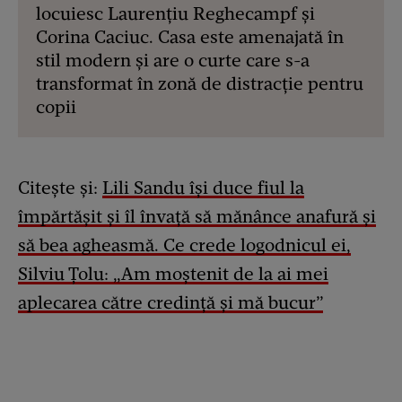
locuiesc Laurențiu Reghecampf și
Corina Caciuc. Casa este amenajată în
stil modern și are o curte care s-a
transformat în zonă de distracție pentru
copii
Citește și:
Lili Sandu își duce fiul la
împărtășit și îl învață să mănânce anafură și
să bea agheasmă. Ce crede logodnicul ei,
Silviu Țolu: „Am moștenit de la ai mei
aplecarea către credință și mă bucur”