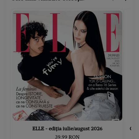
ELLE - ediția iulie/august 2026
Gard
39.99 RON