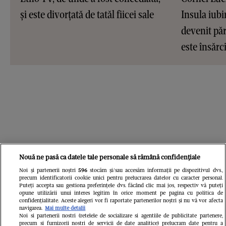
și este divorțată de tatăl fiicei sale
Insula iubir
devenit pări
este însărc
Nouă ne pasă ca datele tale personale să rămână confidențiale
Noi și partenerii noștri
596
stocăm și/sau accesăm informații pe dispozitivul dvs.,
precum identificatorii cookie unici pentru prelucrarea datelor cu caracter personal.
Puteți accepta sau gestiona preferințele dvs. făcând clic mai jos, respectiv vă puteți
opune utilizării unui interes legitim în orice moment pe pagina cu politica de
confidențialitate. Aceste alegeri vor fi raportate partenerilor noștri și nu vă vor afecta
navigarea.
Mai multe detalii
Noi si partenerii nostri (retelele de socializare si agentiile de publicitate partenere,
precum si furnizorii nostri de servicii de date analitice) prelucram date pentru a