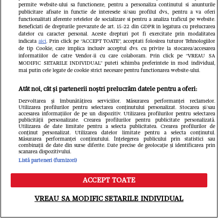
fostul iubit? Prezentatoarea a făcut
permite website-ului sa functioneze, pentru a personaliza continutul si anunturile
publicitare afisate in functie de interesele si/sau profilul dvs., pentru a va oferi
dezvăluirea în direct, la TV
functionalitati aferente retelelor de socializare si pentru a analiza traficul pe website.
Beneficiati de drepturile prevazute de art. 15-22 din GDPR in legatura cu prelucrarea
datelor cu caracter personal. Aceste drepturi pot fi exercitate prin modalitatea
Libertatea.ro
indicata
aici
. Prin click pe “ACCEPT TOATE”, acceptati folosirea tuturor Tehnologiilor
de tip Cookie, care implica inclusiv acceptul dvs. cu privire la stocarea/accesarea
informatiilor de catre Vendor-ii cu care colaboram. Prin click pe “VREAU SA
MODIFIC SETARILE INDIVIDUAL” puteti schimba preferintele in mod individual,
mai putin cele legate de cookie strict necesare pentru functionarea website-ului.
Atât noi, cât și partenerii noștri prelucrăm datele pentru a oferi:
Dezvoltarea și îmbunătățirea serviciilor. Măsurarea performanței reclamelor.
Utilizarea profilurilor pentru selectarea conținutului personalizat. Stocarea și/sau
accesarea informațiilor de pe un dispozitiv. Utilizarea profilurilor pentru selectarea
publicității personalizate. Crearea profilurilor pentru publicitate personalizată.
Utilizarea de date limitate pentru a selecta publicitatea. Crearea profilurilor de
conținut personalizat. Utilizarea datelor limitate pentru a selecta conținutul.
Măsurarea performanței conținutului. Înțelegerea publicului prin statistici sau
combinații de date din surse diferite. Date precise de geolocație și identificarea prin
scanarea dispozitivului.
Povestea tânărului cu deficiență de
Listă parteneri (furnizori)
auz care reprezintă România la
ACCEPT TOATE
Meniu
Caută
concursuri mondiale de frumusețe:
VREAU SA MODIFIC SETARILE INDIVIDUAL
„Limitele există doar atunci când