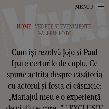
MENIU
HOME
VEDETE SI EVENIMENTE
>
>
GALERIE FOTO
Cum își rezolvă Jojo și Paul
Ipate certurile de cuplu. Ce
spune actrița despre căsătoria
cu actorul și fosta ei căsnicie:
„Mariajul meu e o experiență
de viață pe care...” / EXCLUSIV