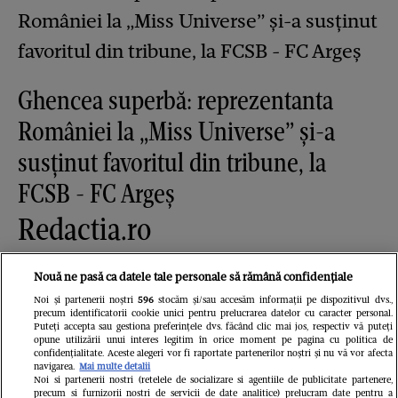
Ghencea superbă: reprezentanta
României la „Miss Universe” și-a
susținut favoritul din tribune, la
FCSB - FC Argeș
Redactia.ro
Nouă ne pasă ca datele tale personale să rămână confidențiale
Noi și partenerii noștri
596
stocăm și/sau accesăm informații pe dispozitivul dvs.,
precum identificatorii cookie unici pentru prelucrarea datelor cu caracter personal.
Puteți accepta sau gestiona preferințele dvs. făcând clic mai jos, respectiv vă puteți
opune utilizării unui interes legitim în orice moment pe pagina cu politica de
confidențialitate. Aceste alegeri vor fi raportate partenerilor noștri și nu vă vor afecta
navigarea.
Mai multe detalii
Cum a fost Denise Rifai înșelată de
Noi si partenerii nostri (retelele de socializare si agentiile de publicitate partenere,
precum si furnizorii nostri de servicii de date analitice) prelucram date pentru a