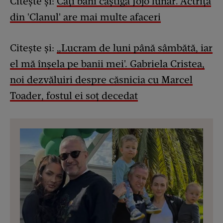
Citește și:
Câți bani câștigă Jojo lunar. Actrița
din 'Clanul' are mai multe afaceri
Citește și:
„Lucram de luni până sâmbătă, iar
el mă înșela pe banii mei'. Gabriela Cristea,
noi dezvăluiri despre căsnicia cu Marcel
Toader, fostul ei soț decedat