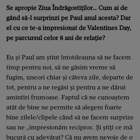
Se apropie Ziua Îndrăgostiților… Cum ai de
gând să-l surprinzi pe Paul anul acesta? Dar
el cu ce te-a impresionat de Valentines Day,
pe parcursul celor 8 ani de relație?
Eu și Paul am știut întotdeauna să ne facem
timp pentru noi, să ne găsim vreme să
fugim, uneori chiar și câteva zile, departe de
tot, pentru a ne regăsi și pentru a ne dărui
amintiri frumoase. Faptul că ne cunoaștem
atât de bine ne permite să alegem foarte
bine zilele/clipele când să ne facem surprize
sau ne „impresionăm reciproc. Și știți ce mă
bucură cu adevărat? Că nu avem nevoie de o