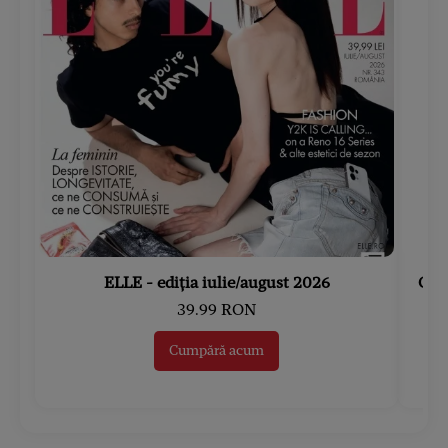
ELLE - ediția iulie/august 2026
Gard
39.99 RON
Cumpără acum