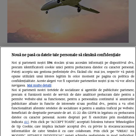
Unul dintre cele mai folosite
Nouă ne pasă ca datele tale personale să rămână confidențiale
aeroporturi din Europa își închide
Noi și partenerii noștri
596
stocăm și/sau accesăm informații pe dispozitivul dvs.,
precum identificatorii cookie unici pentru prelucrarea datelor cu caracter personal.
complet porțile timp de trei luni.
Puteți accepta sau gestiona preferințele dvs. făcând clic mai jos, respectiv vă puteți
opune utilizării unui interes legitim în orice moment pe pagina cu politica de
Milioane de pasageri, afectați
confidențialitate. Aceste alegeri vor fi raportate partenerilor noștri și nu vă vor afecta
navigarea.
Mai multe detalii
Noi si partenerii nostri (retelele de socializare si agentiile de publicitate partenere,
precum si furnizorii nostri de servicii de date analitice) prelucram date pentru a
permite website-ului sa functioneze, pentru a personaliza continutul si anunturile
publicitare afisate in functie de interesele si/sau profilul dvs., pentru a va oferi
functionalitati aferente retelelor de socializare si pentru a analiza traficul pe website.
Beneficiati de drepturile prevazute de art. 15-22 din GDPR in legatura cu prelucrarea
datelor cu caracter personal. Aceste drepturi pot fi exercitate prin modalitatea
indicata
aici
. Prin click pe “ACCEPT TOATE”, acceptati folosirea tuturor Tehnologiilor
de tip Cookie, care implica inclusiv acceptul dvs. cu privire la stocarea/accesarea
informatiilor de catre Vendor-ii cu care colaboram. Prin click pe “VREAU SA
MODIFIC SETARILE INDIVIDUAL” puteti schimba preferintele in mod individual,