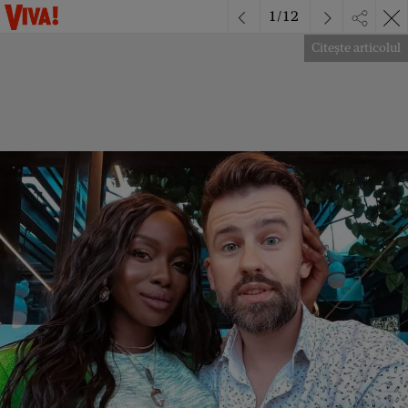
1
/
12
Citește articolul