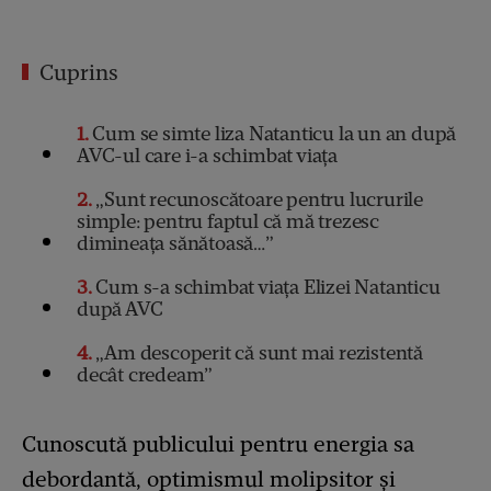
Cuprins
1
Cum se simte liza Natanticu la un an după
AVC-ul care i-a schimbat viața
2
„Sunt recunoscătoare pentru lucrurile
simple: pentru faptul că mă trezesc
dimineața sănătoasă…”
3
Cum s-a schimbat viața Elizei Natanticu
după AVC
4
„Am descoperit că sunt mai rezistentă
decât credeam”
Cunoscută publicului pentru energia sa
debordantă, optimismul molipsitor și