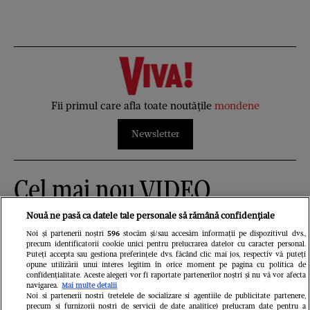
Fii primul care afla toate noutățile
mondene
Newsletter
Cel mai nou VIDEO
Nouă ne pasă ca datele tale personale să rămână confidențiale
Noi și partenerii noștri
596
stocăm și/sau accesăm informații pe dispozitivul dvs.,
precum identificatorii cookie unici pentru prelucrarea datelor cu caracter personal.
Puteți accepta sau gestiona preferințele dvs. făcând clic mai jos, respectiv vă puteți
opune utilizării unui interes legitim în orice moment pe pagina cu politica de
confidențialitate. Aceste alegeri vor fi raportate partenerilor noștri și nu vă vor afecta
navigarea.
Mai multe detalii
Noi si partenerii nostri (retelele de socializare si agentiile de publicitate partenere,
precum si furnizorii nostri de servicii de date analitice) prelucram date pentru a