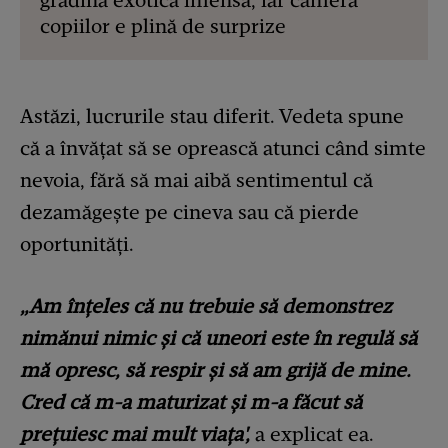
grădină exotică imensă, iar camera
copiilor e plină de surprize
Astăzi, lucrurile stau diferit. Vedeta spune
că a învățat să se oprească atunci când simte
nevoia, fără să mai aibă sentimentul că
dezamăgește pe cineva sau că pierde
oportunități.
„Am înțeles că nu trebuie să demonstrez
nimănui nimic și că uneori este în regulă să
mă opresc, să respir și să am grijă de mine.
Cred că m-a maturizat și m-a făcut să
prețuiesc mai mult viața',
a explicat ea.