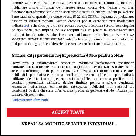
permite website-ului sa functioneze, pentru a personaliza continutul si anunturile
publicitare afisate in functie de interesele si/sau profilul dvs., pentru a va oferi
functionalitati aferente retelelor de socializare si pentru a analiza traficul pe website.
Beneficiati de drepturile prevazute de art. 15-22 din GDPR in legatura cu prelucrarea
datelor cu caracter personal. Aceste drepturi pot fi exercitate prin modalitatea
indicata
aici
. Prin click pe “ACCEPT TOATE”, acceptati folosirea tuturor Tehnologiilor
de tip Cookie, care implica inclusiv acceptul dvs. cu privire la stocarea/accesarea
informatiilor de catre Vendor-ii cu care colaboram. Prin click pe “VREAU SA
Urmărește-ne pe
Google News
MODIFIC SETARILE INDIVIDUAL” puteti schimba preferintele in mod individual,
mai putin cele legate de cookie strict necesare pentru functionarea website-ului.
Libertatea.ro
Atât noi, cât și partenerii noștri prelucrăm datele pentru a oferi:
Dezvoltarea și îmbunătățirea serviciilor. Măsurarea performanței reclamelor.
Utilizarea profilurilor pentru selectarea conținutului personalizat. Stocarea și/sau
accesarea informațiilor de pe un dispozitiv. Utilizarea profilurilor pentru selectarea
publicității personalizate. Crearea profilurilor pentru publicitate personalizată.
Utilizarea de date limitate pentru a selecta publicitatea. Crearea profilurilor de
conținut personalizat. Utilizarea datelor limitate pentru a selecta conținutul.
Măsurarea performanței conținutului. Înțelegerea publicului prin statistici sau
combinații de date din surse diferite. Date precise de geolocație și identificarea prin
scanarea dispozitivului.
Listă parteneri (furnizori)
ACCEPT TOATE
Meniu
Caută
VREAU SA MODIFIC SETARILE INDIVIDUAL