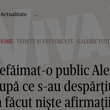
Actualitate
...
HOME
VEDETE SI EVENIMENTE
GALERIE FOT
>
>
efăimat-o public Al
pă ce s-au despărțit
 făcut niște afirmați