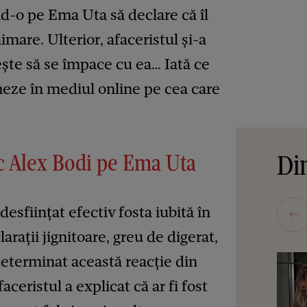
d-o pe Ema Uta să declare că îl
imare. Ulterior, afaceristul și-a
ește să se împace cu ea… Iată ce
meze în mediul online pe cea care
c Alex Bodi pe Ema Uta
Din
esființat efectiv fosta iubită în
arații jignitoare, greu de digerat,
determinat această reacție din
faceristul a explicat că ar fi fost