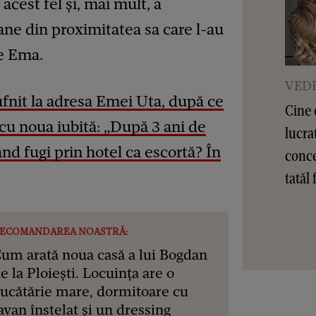
acest fel și, mai mult, a
ane din proximitatea sa care l-au
de Ema.
VEDE
ufnit la adresa Emei Uta, după ce
Cine 
t cu noua iubită: „După 3 ani de
lucra
d fugi prin hotel ca escortă? În
conce
tatăl 
ECOMANDAREA NOASTRĂ:
um arată noua casă a lui Bogdan
e la Ploiești. Locuința are o
ucătărie mare, dormitoare cu
avan înstelat și un dressing