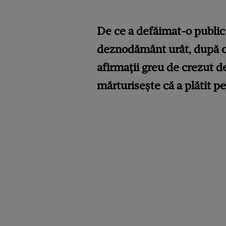
De ce a defăimat-o public
deznodământ urât, după ce,
afirmații greu de crezut d
mărturisește că a plătit p