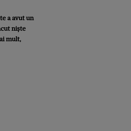
te a avut un
ăcut niște
ai mult,