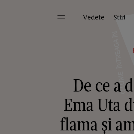
Vedete
Stiri
De ce a d
Ema Uta du
flama și am