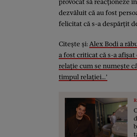
provocat să reacționeze în 
dezvăluit că au fost perso
felicitat că s-a despărțit 
Citește și:
Alex Bodi a răb
a fost criticat că s-a afișa
relație cum se numește cân
timpul relației…’
R
C
d
b
t