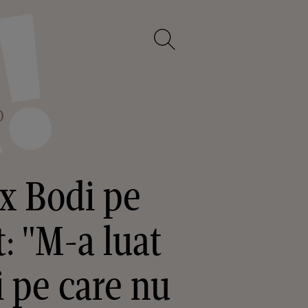
O
ex Bodi pe
: "M-a luat
i pe care nu