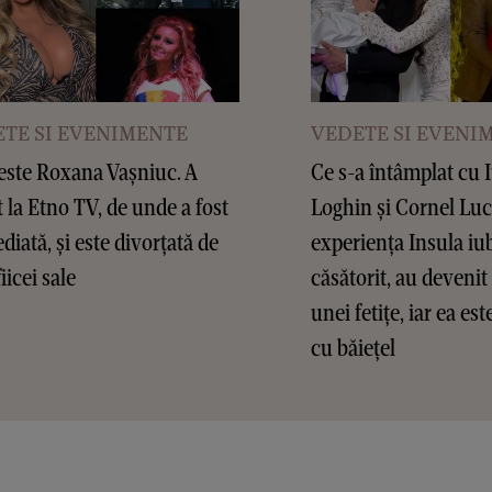
TE SI EVENIMENTE
VEDETE SI EVENI
este Roxana Vașniuc. A
Ce s-a întâmplat cu 
t la Etno TV, de unde a fost
Loghin și Cornel Lu
diată, și este divorțată de
experiența Insula iub
fiicei sale
căsătorit, au devenit 
unei fetițe, iar ea es
cu băiețel