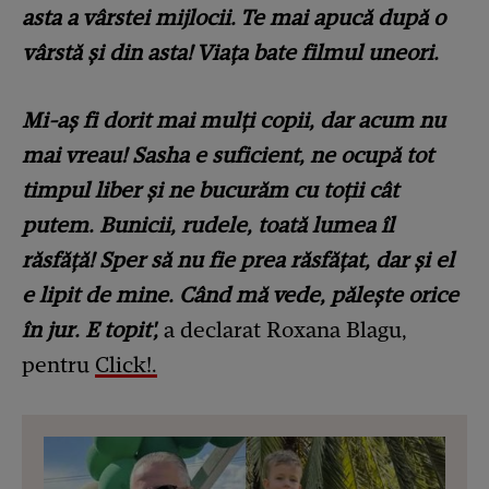
asta a vârstei mijlocii. Te mai apucă după o
vârstă și din asta! Viața bate filmul uneori.
Mi-aș fi dorit mai mulți copii, dar acum nu
mai vreau! Sasha e suficient, ne ocupă tot
timpul liber și ne bucurăm cu toții cât
putem. Bunicii, rudele, toată lumea îl
răsfăță! Sper să nu fie prea răsfățat, dar și el
e lipit de mine. Când mă vede, pălește orice
în jur. E topit',
a declarat Roxana Blagu,
pentru
Click!.