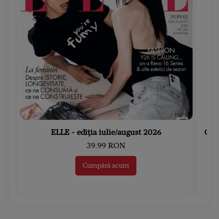
ELLE - ediția iulie/august 2026
Gard
39.99 RON
Cumpără acum