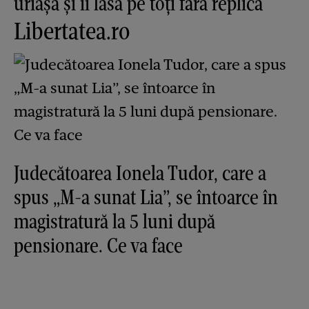
uriașă și îi lasă pe toți fără replică
Libertatea.ro
Judecătoarea Ionela Tudor, care a
spus „M-a sunat Lia”, se întoarce în
magistratură la 5 luni după
pensionare. Ce va face