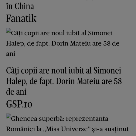
în China
Fanatik
Câți copii are noul iubit al Simonei
Halep, de fapt. Dorin Mateiu are 58
de ani
GSP.ro