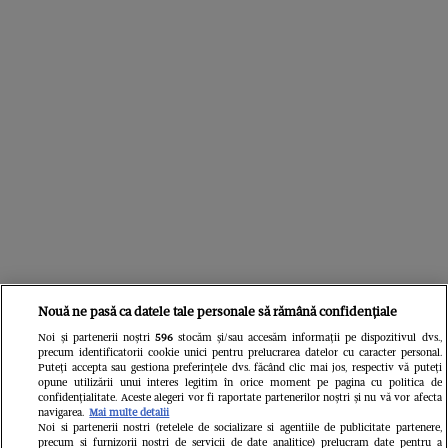
Nouă ne pasă ca datele tale personale să rămână confidențiale
Noi și partenerii noștri
596
stocăm și/sau accesăm informații pe dispozitivul dvs.,
precum identificatorii cookie unici pentru prelucrarea datelor cu caracter personal.
Puteți accepta sau gestiona preferințele dvs. făcând clic mai jos, respectiv vă puteți
Citește în continuare
opune utilizării unui interes legitim în orice moment pe pagina cu politica de
confidențialitate. Aceste alegeri vor fi raportate partenerilor noștri și nu vă vor afecta
navigarea.
Mai multe detalii
Noi si partenerii nostri (retelele de socializare si agentiile de publicitate partenere,
precum si furnizorii nostri de servicii de date analitice) prelucram date pentru a