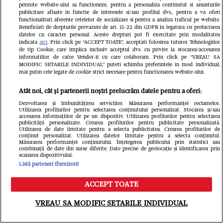
permite website-ului sa functioneze, pentru a personaliza continutul si anunturile
publicitare afisate in functie de interesele si/sau profilul dvs., pentru a va oferi
functionalitati aferente retelelor de socializare si pentru a analiza traficul pe website.
Beneficiati de drepturile prevazute de art. 15-22 din GDPR in legatura cu prelucrarea
datelor cu caracter personal. Aceste drepturi pot fi exercitate prin modalitatea
indicata
aici
. Prin click pe “ACCEPT TOATE”, acceptati folosirea tuturor Tehnologiilor
de tip Cookie, care implica inclusiv acceptul dvs. cu privire la stocarea/accesarea
informatiilor de catre Vendor-ii cu care colaboram. Prin click pe “VREAU SA
MODIFIC SETARILE INDIVIDUAL” puteti schimba preferintele in mod individual,
mai putin cele legate de cookie strict necesare pentru functionarea website-ului.
Atât noi, cât și partenerii noștri prelucrăm datele pentru a oferi:
Dezvoltarea și îmbunătățirea serviciilor. Măsurarea performanței reclamelor.
Utilizarea profilurilor pentru selectarea conținutului personalizat. Stocarea și/sau
accesarea informațiilor de pe un dispozitiv. Utilizarea profilurilor pentru selectarea
publicității personalizate. Crearea profilurilor pentru publicitate personalizată.
Utilizarea de date limitate pentru a selecta publicitatea. Crearea profilurilor de
conținut personalizat. Utilizarea datelor limitate pentru a selecta conținutul.
Măsurarea performanței conținutului. Înțelegerea publicului prin statistici sau
Oana Lis spune că soțul ei o roagă să
combinații de date din surse diferite. Date precise de geolocație și identificarea prin
scanarea dispozitivului.
slăbească și să iasă la evenimente.
Listă parteneri (furnizori)
Mesaj pentru cei care o critică: „Dacă
ACCEPT TOATE
Meniu
Caută
mă vede nearanjată, îl afectează și pe
VREAU SA MODIFIC SETARILE INDIVIDUAL
el!”