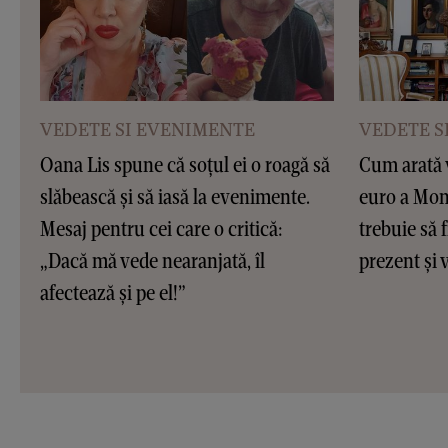
VEDETE SI EVENIMENTE
VEDETE S
Oana Lis spune că soțul ei o roagă să
Cum arată v
slăbească și să iasă la evenimente.
euro a Moni
Mesaj pentru cei care o critică:
trebuie să f
„Dacă mă vede nearanjată, îl
prezent și v
afectează și pe el!”