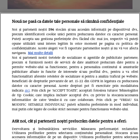
Unul dintre cele mai folosite
Nouă ne pasă ca datele tale personale să rămână confidențiale
aeroporturi din Europa își închide
Noi și partenerii noștri
596
stocăm și/sau accesăm informații pe dispozitivul dvs.,
precum identificatorii cookie unici pentru prelucrarea datelor cu caracter personal.
complet porțile timp de trei luni.
Puteți accepta sau gestiona preferințele dvs. făcând clic mai jos, respectiv vă puteți
opune utilizării unui interes legitim în orice moment pe pagina cu politica de
Milioane de pasageri, afectați
confidențialitate. Aceste alegeri vor fi raportate partenerilor noștri și nu vă vor afecta
navigarea.
Mai multe detalii
Noi si partenerii nostri (retelele de socializare si agentiile de publicitate partenere,
precum si furnizorii nostri de servicii de date analitice) prelucram date pentru a
permite website-ului sa functioneze, pentru a personaliza continutul si anunturile
publicitare afisate in functie de interesele si/sau profilul dvs., pentru a va oferi
functionalitati aferente retelelor de socializare si pentru a analiza traficul pe website.
Beneficiati de drepturile prevazute de art. 15-22 din GDPR in legatura cu prelucrarea
datelor cu caracter personal. Aceste drepturi pot fi exercitate prin modalitatea
indicata
aici
. Prin click pe “ACCEPT TOATE”, acceptati folosirea tuturor Tehnologiilor
de tip Cookie, care implica inclusiv acceptul dvs. cu privire la stocarea/accesarea
informatiilor de catre Vendor-ii cu care colaboram. Prin click pe “VREAU SA
MODIFIC SETARILE INDIVIDUAL” puteti schimba preferintele in mod individual,
mai putin cele legate de cookie strict necesare pentru functionarea website-ului.
Atât noi, cât și partenerii noștri prelucrăm datele pentru a oferi:
Dezvoltarea și îmbunătățirea serviciilor. Măsurarea performanței reclamelor.
Utilizarea profilurilor pentru selectarea conținutului personalizat. Stocarea și/sau
accesarea informațiilor de pe un dispozitiv. Utilizarea profilurilor pentru selectarea