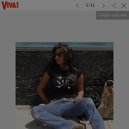
1
/
11
Citește articolul