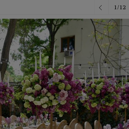
1
/
12