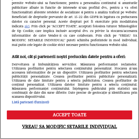
permite website-ului sa functioneze, pentru a personaliza continutul si anunturile
publicitare afisate in functie de interesele si/sau profilul dvs., pentru a va oferi
functionalitati aferente retelelor de socializare si pentru a analiza traficul pe website.
Beneficiati de drepturile prevazute de art. 15-22 din GDPR in legatura cu prelucrarea
datelor cu caracter personal. Aceste drepturi pot fi exercitate prin modalitatea
indicata
aici
. Prin click pe “ACCEPT TOATE”, acceptati folosirea tuturor Tehnologiilor
de tip Cookie, care implica inclusiv acceptul dvs. cu privire la stocarea/accesarea
informatiilor de catre Vendor-ii cu care colaboram. Prin click pe “VREAU SA
MODIFIC SETARILE INDIVIDUAL” puteti schimba preferintele in mod individual,
mai putin cele legate de cookie strict necesare pentru functionarea website-ului.
Unde au dispărut ofertele de transfer
Atât noi, cât și partenerii noștri prelucrăm datele pentru a oferi:
Dezvoltarea și îmbunătățirea serviciilor. Măsurarea performanței reclamelor.
pentru Ștefan Baiaram? „L-am
Utilizarea profilurilor pentru selectarea conținutului personalizat. Stocarea și/sau
accesarea informațiilor de pe un dispozitiv. Utilizarea profilurilor pentru selectarea
propus acum doi ani la Anderlecht!”
publicității personalizate. Crearea profilurilor pentru publicitate personalizată.
Utilizarea de date limitate pentru a selecta publicitatea. Crearea profilurilor de
conținut personalizat. Utilizarea datelor limitate pentru a selecta conținutul.
GSP.ro
Măsurarea performanței conținutului. Înțelegerea publicului prin statistici sau
combinații de date din surse diferite. Date precise de geolocație și identificarea prin
scanarea dispozitivului.
Listă parteneri (furnizori)
ACCEPT TOATE
Meniu
Caută
VREAU SA MODIFIC SETARILE INDIVIDUAL