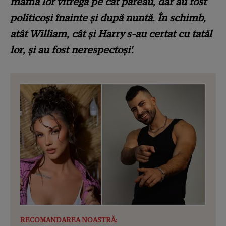
mama lor vitregă pe cât păreau, dar au fost
politicoși înainte și după nuntă. În schimb,
atât William, cât și Harry s-au certat cu tatăl
lor, și au fost nerespectoși'.
RECOMANDAREA NOASTRĂ: