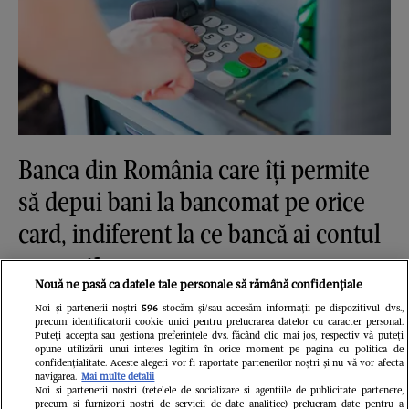
Banca din România care îți permite
să depui bani la bancomat pe orice
card, indiferent la ce bancă ai contul
Fanatik
Nouă ne pasă ca datele tale personale să rămână confidențiale
Noi și partenerii noștri
596
stocăm și/sau accesăm informații pe dispozitivul dvs.,
precum identificatorii cookie unici pentru prelucrarea datelor cu caracter personal.
Puteți accepta sau gestiona preferințele dvs. făcând clic mai jos, respectiv vă puteți
opune utilizării unui interes legitim în orice moment pe pagina cu politica de
confidențialitate. Aceste alegeri vor fi raportate partenerilor noștri și nu vă vor afecta
navigarea.
Mai multe detalii
Noi si partenerii nostri (retelele de socializare si agentiile de publicitate partenere,
precum si furnizorii nostri de servicii de date analitice) prelucram date pentru a