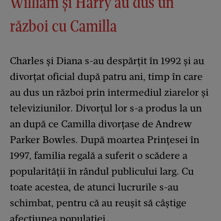
William și Harry au dus un
război cu Camilla
Charles şi Diana s-au despărţit în 1992 şi au
divorţat oficial după patru ani, timp în care
au dus un război prin intermediul ziarelor şi
televiziunilor. Divorţul lor s-a produs la un
an după ce Camilla divorţase de Andrew
Parker Bowles. După moartea Prințesei în
1997, familia regală a suferit o scădere a
popularității în rândul publicului larg. Cu
toate acestea, de atunci lucrurile s-au
schimbat, pentru că au reușit să câștige
afecțiunea populației.