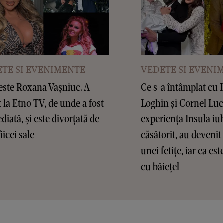
TE SI EVENIMENTE
VEDETE SI EVENI
este Roxana Vașniuc. A
Ce s-a întâmplat cu 
t la Etno TV, de unde a fost
Loghin și Cornel Lu
diată, și este divorțată de
experiența Insula iub
fiicei sale
căsătorit, au devenit 
unei fetițe, iar ea es
cu băiețel