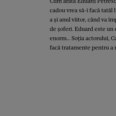
Cum arată Eduard Petrescu, 
cadou vrea să-i facă tatăl l
a și anul viitor, când va îm
de șoferi. Eduard este un c
enorm… Soția actorului, Ca
facă tratamente pentru a 