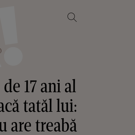
O
de 17 ani al
că tatăl lui:
u are treabă