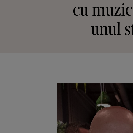
cu muzica
unul s