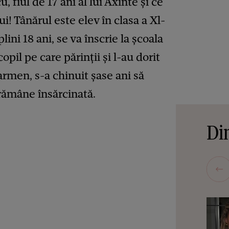
fiul de 17 ani al lui Axinte și ce
ui! Tânărul este elev în clasa a Xl-
plini 18 ani, se va înscrie la școala
opil pe care părinții și l-au dorit
rmen, s-a chinuit șase ani să
rămâne însărcinată.
Din