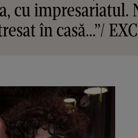
, cu impresariatul.
tresat în casă...”/ E