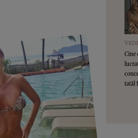
VEDE
Cine 
lucra
conce
tatăl 