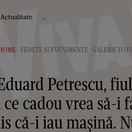
Actualitate
...
HOME
VEDETE SI EVENIMENTE
GALERIE FOT
>
>
duard Petrescu, fiul 
i ce cadou vrea să-i fa
s că-i iau mașină. N