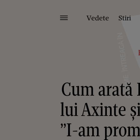
Vedete
Stiri
Cum arată E
lui Axinte ș
”I-am promi