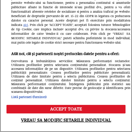
permite website-ului sa functioneze, pentru a personaliza continutul si anunturile
publicitare afisate in functie de interesele si/sau profilul dvs., pentru a va oferi
functionalitati aferente retelelor de socializare si pentru a analiza traficul pe website.
Beneficiati de drepturile prevazute de art. 15-22 din GDPR in legatura cu prelucrarea
datelor cu caracter personal. Aceste drepturi pot fi exercitate prin modalitatea
indicata
aici
. Prin click pe “ACCEPT TOATE”, acceptati folosirea tuturor Tehnologiilor
de tip Cookie, care implica inclusiv acceptul dvs. cu privire la stocarea/accesarea
informatiilor de catre Vendor-ii cu care colaboram. Prin click pe “VREAU SA
ELLE - ediția iulie/august 2026
Gard
MODIFIC SETARILE INDIVIDUAL” puteti schimba preferintele in mod individual,
mai putin cele legate de cookie strict necesare pentru functionarea website-ului.
39.99 RON
Atât noi, cât și partenerii noștri prelucrăm datele pentru a oferi:
Cumpără acum
Dezvoltarea și îmbunătățirea serviciilor. Măsurarea performanței reclamelor.
Utilizarea profilurilor pentru selectarea conținutului personalizat. Stocarea și/sau
accesarea informațiilor de pe un dispozitiv. Utilizarea profilurilor pentru selectarea
publicității personalizate. Crearea profilurilor pentru publicitate personalizată.
Utilizarea de date limitate pentru a selecta publicitatea. Crearea profilurilor de
conținut personalizat. Utilizarea datelor limitate pentru a selecta conținutul.
Măsurarea performanței conținutului. Înțelegerea publicului prin statistici sau
combinații de date din surse diferite. Date precise de geolocație și identificarea prin
scanarea dispozitivului.
Urmărește-ne pe
Google News
Listă parteneri (furnizori)
ACCEPT TOATE
Libertatea.ro
Meniu
Caută
VREAU SA MODIFIC SETARILE INDIVIDUAL