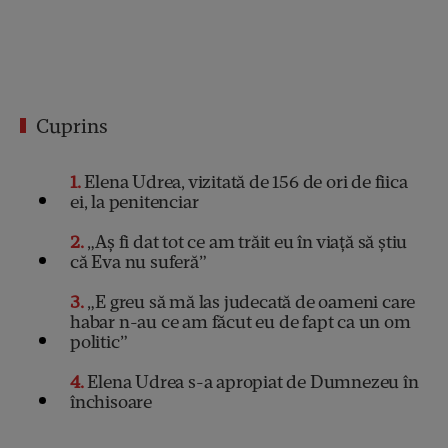
Cuprins
1
Elena Udrea, vizitată de 156 de ori de fiica
ei, la penitenciar
2
„Aș fi dat tot ce am trăit eu în viață să știu
că Eva nu suferă”
3
„E greu să mă las judecată de oameni care
habar n-au ce am făcut eu de fapt ca un om
politic”
4
Elena Udrea s-a apropiat de Dumnezeu în
închisoare