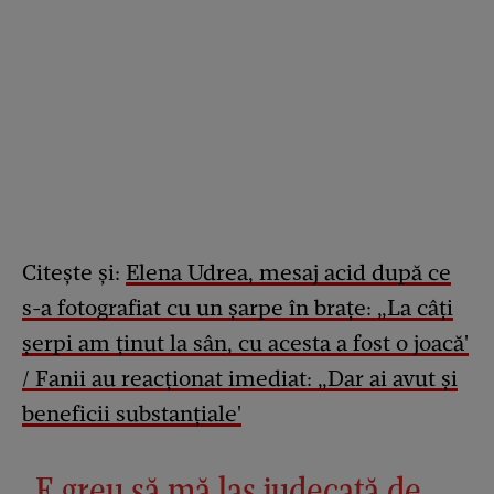
Citește și:
Elena Udrea, mesaj acid după ce
s-a fotografiat cu un șarpe în brațe: „La câți
șerpi am ținut la sân, cu acesta a fost o joacă'
/ Fanii au reacționat imediat: „Dar ai avut și
beneficii substanțiale'
„E greu să mă las judecată de