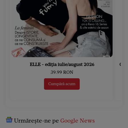
ELLE - ediția iulie/august 2026
Gard
39.99 RON
Cumpără acum
Urmărește-ne pe
Google News