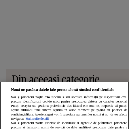
Din aceeași categorie
Nouă ne pasă ca datele tale personale să rămână confidențiale
Noi și partenerii noștri
596
stocăm și/sau accesăm informații pe dispozitivul dvs.,
precum identificatorii cookie unici pentru prelucrarea datelor cu caracter personal.
Puteți accepta sau gestiona preferințele dvs. făcând clic mai jos, respectiv vă puteți
opune utilizării unui interes legitim în orice moment pe pagina cu politica de
confidențialitate. Aceste alegeri vor fi raportate partenerilor noștri și nu vă vor afecta
navigarea.
Mai multe detalii
Noi si partenerii nostri (retelele de socializare si agentiile de publicitate partenere,
precum si furnizorii nostri de servicii de date analitice) prelucram date pentru a