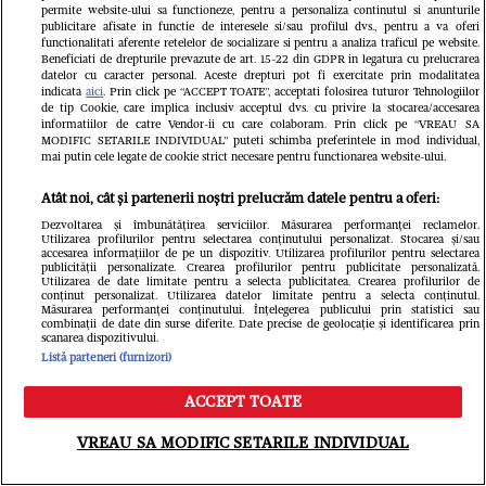
permite website-ului sa functioneze, pentru a personaliza continutul si anunturile
publicitare afisate in functie de interesele si/sau profilul dvs., pentru a va oferi
functionalitati aferente retelelor de socializare si pentru a analiza traficul pe website.
Beneficiati de drepturile prevazute de art. 15-22 din GDPR in legatura cu prelucrarea
datelor cu caracter personal. Aceste drepturi pot fi exercitate prin modalitatea
VEDETE SI EVENIMENTE
VEDETE S
indicata
aici
. Prin click pe “ACCEPT TOATE”, acceptati folosirea tuturor Tehnologiilor
de tip Cookie, care implica inclusiv acceptul dvs. cu privire la stocarea/accesarea
Ioana Ginghină, adevărul despre
Oana Lis sp
informatiilor de catre Vendor-ii cu care colaboram. Prin click pe “VREAU SA
MODIFIC SETARILE INDIVIDUAL” puteti schimba preferintele in mod individual,
mai putin cele legate de cookie strict necesare pentru functionarea website-ului.
relația cu Alexandru Ciucu, care a
slăbească ș
negat că i-a făcut avansuri. Ce spune
Mesaj pentr
Atât noi, cât și partenerii noștri prelucrăm datele pentru a oferi:
Dezvoltarea și îmbunătățirea serviciilor. Măsurarea performanței reclamelor.
soțul ei despre controversele
„Dacă mă ve
Utilizarea profilurilor pentru selectarea conținutului personalizat. Stocarea și/sau
accesarea informațiilor de pe un dispozitiv. Utilizarea profilurilor pentru selectarea
recente: „Nici nu a văzut!”
afectează și
publicității personalizate. Crearea profilurilor pentru publicitate personalizată.
Utilizarea de date limitate pentru a selecta publicitatea. Crearea profilurilor de
conținut personalizat. Utilizarea datelor limitate pentru a selecta conținutul.
Măsurarea performanței conținutului. Înțelegerea publicului prin statistici sau
combinații de date din surse diferite. Date precise de geolocație și identificarea prin
scanarea dispozitivului.
Listă parteneri (furnizori)
ACCEPT TOATE
Meniu
Caută
VREAU SA MODIFIC SETARILE INDIVIDUAL