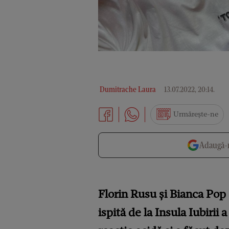
Dumitrache Laura
13.07.2022, 20:14
.
Urmărește-ne
Adaugă-n
Florin Rusu și Bianca Pop 
ispită de la Insula Iubirii 