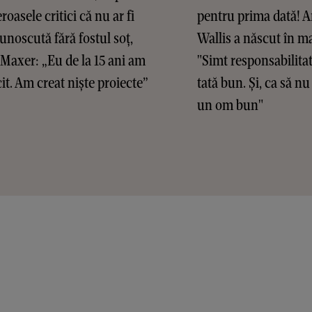
oasele critici că nu ar fi
pentru prima dată! 
cunoscută fără fostul soț,
Wallis a născut în ma
Maxer: „Eu de la 15 ani am
"Simt responsabilitat
t. Am creat niște proiecte”
tată bun. Și, ca să n
un om bun"