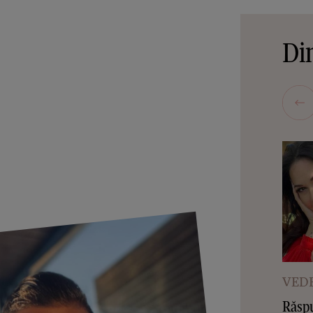
Din
VEDE
Răspu