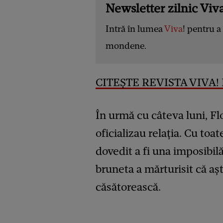
Newsletter zilnic Viva
Intră în lumea
Viva
! pentru a 
mondene.
CITEȘTE REVISTA VIVA! D
În urmă cu câteva luni, Fl
oficializau relația. Cu toat
dovedit a fi una imposibilă
bruneta a mărturisit că aș
căsătorească.