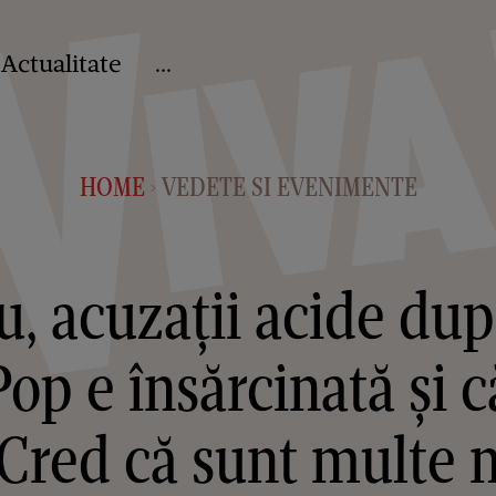
Actualitate
...
HOME
VEDETE SI EVENIMENTE
>
u, acuzații acide după
op e însărcinată și c
"Cred că sunt multe 