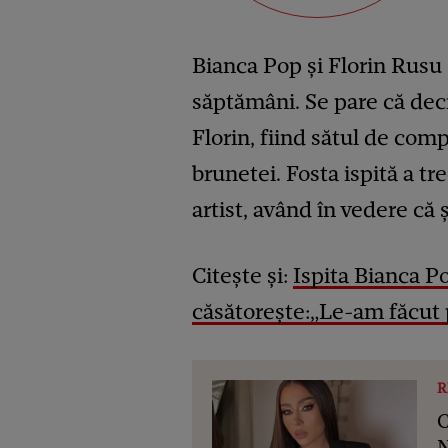
Bianca Pop și Florin Rusu
săptămâni. Se pare că deciz
Florin, fiind sătul de co
brunetei. Fosta ispită a t
artist, având în vedere că ș
Citește și:
Ispita Bianca Po
căsătorește:„Le-am făcut p
R
C
N