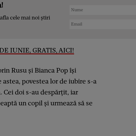
!
afla cele mai noi știri
E IUNIE, GRATIS, AICI!
orin Rusu și Bianca Pop își
e astea, povestea lor de iubire s-a
. Cei doi s-au despărțit, iar
teaptă un copil și urmează să se