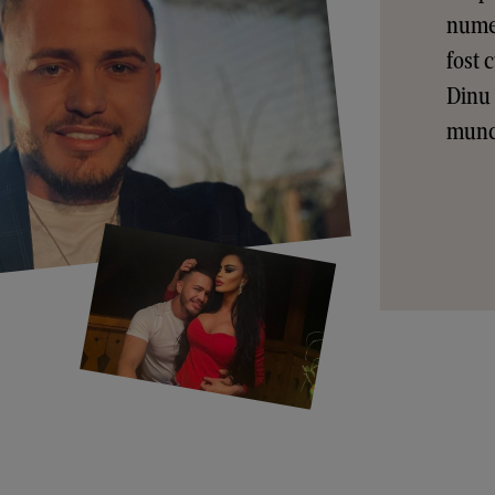
numer
fost 
Dinu 
munci