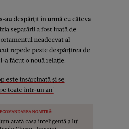
 s-au despărțit în urmă cu câteva
ia separării a fost luată de
mportamentul neadecvat al
recut repede peste despărțirea de
i-a făcut o nouă relație.
p este însărcinată și se
e toate într-un an'
ECOMANDAREA NOASTRĂ:
um arată casa inteligentă a lui
icole Cherry. Imagini