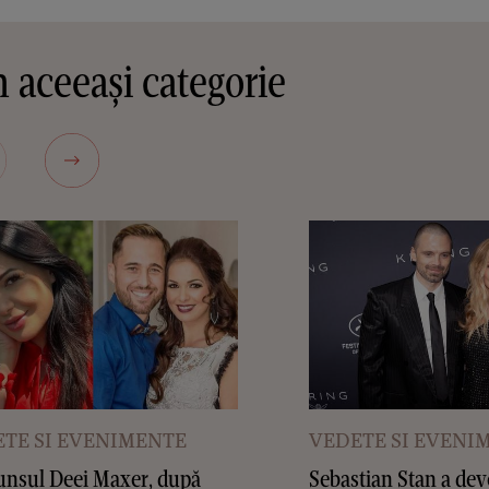
 aceeași categorie
TE SI EVENIMENTE
VEDETE SI EVENI
nsul Deei Maxer, după
Sebastian Stan a dev