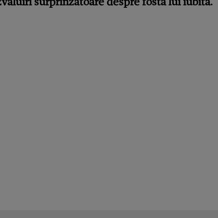
zvăluiri surprinzătoare despre fosta lui iubită.