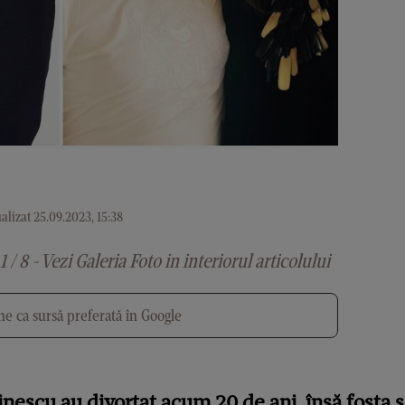
alizat 25.09.2023, 15:38
1 / 8 - Vezi Galeria Foto in interiorul articolului
e ca sursă preferată în Google
escu au divorțat acum 20 de ani, însă fosta soț