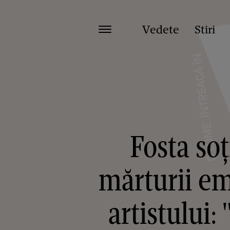
Vedete
Stiri
Fosta soț
mărturii em
artistului: