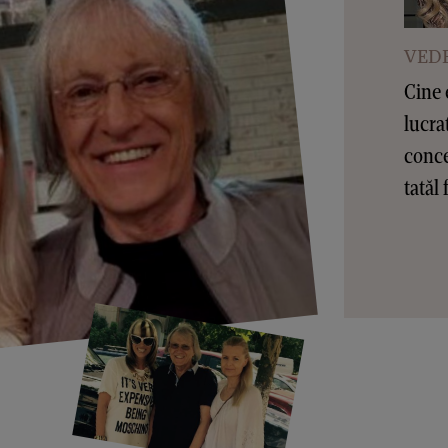
VEDE
Cine 
lucra
conce
tatăl 