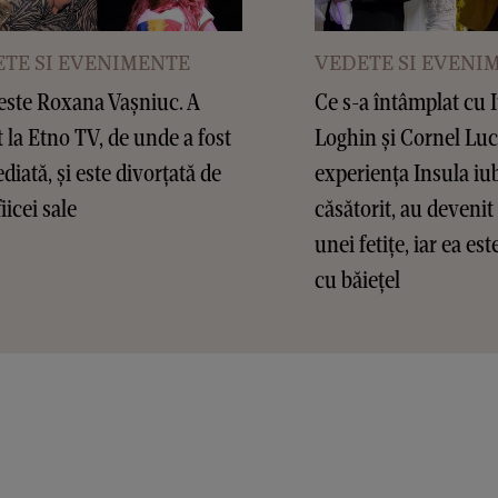
TE SI EVENIMENTE
VEDETE SI EVENI
este Roxana Vașniuc. A
Ce s-a întâmplat cu 
t la Etno TV, de unde a fost
Loghin și Cornel Lu
diată, și este divorțată de
experiența Insula iub
fiicei sale
căsătorit, au devenit 
unei fetițe, iar ea es
cu băiețel