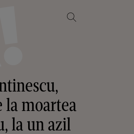
antinescu,
e la moartea
, la un azil