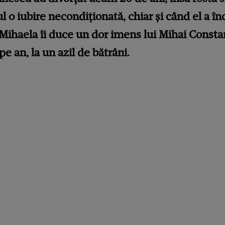
l o iubire necondiționată, chiar și când el a în
 Mihaela îi duce un dor imens lui Mihai Constan
e an, la un azil de bătrâni.