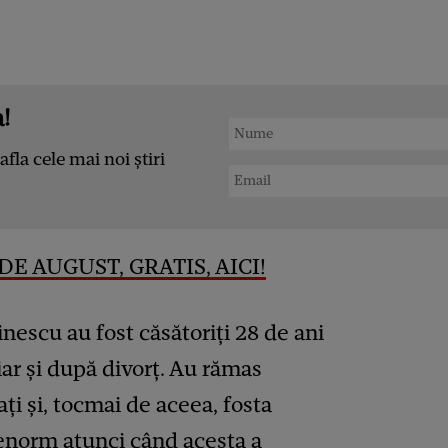
!
afla cele mai noi știri
DE AUGUST, GRATIS, AICI!
nescu au fost căsătoriți 28 de ani
hiar și după divorț. Au rămas
ți și, tocmai de aceea, fosta
t enorm atunci când acesta a