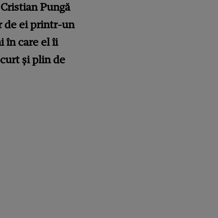
i Cristian Pungă
 de ei printr-un
în care el îi
urt și plin de