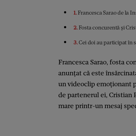
1
Francesca Sarao de la Ins
2
Fosta concurentă și Cris
3
Cei doi au participat în s
Francesca Sarao, fosta conc
anunțat că este însărcinat
un videoclip emoționant pe
de partenerul ei, Cristia
mare printr-un mesaj spec