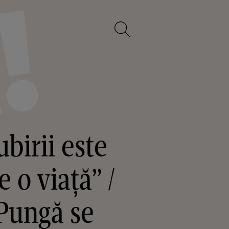
birii este
e o viață” /
 Pungă se