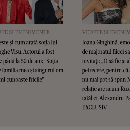
TE SI EVENIMENTE
VEDETE SI EVENI
este și cum arată soția lui
Ioana Ginghină, emoț
ghe Visu. Actorul a fost
de majoratul fiicei sa
c până la 50 de ani: "Soția
invitați: „O să fie și a
 familia mea și singurul om
petrecere, pentru că 
mi cunoaște fricile"
nu mai pot să spun 
relație are acum Ru
tatăl ei, Alexandru P
EXCLUSIV