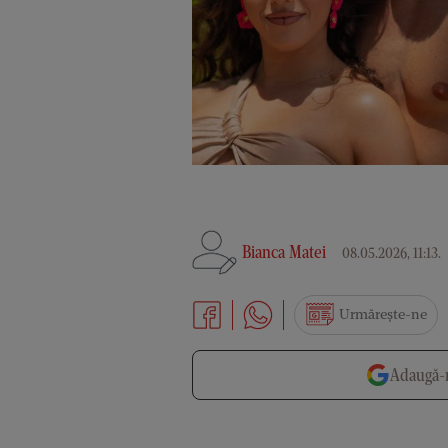
Bianca Matei
08.05.2026, 11:13
.
Urmărește-ne
Adaugă-n