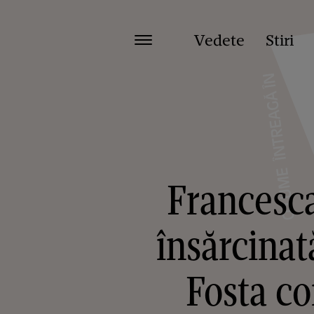
Vedete
Stiri
Francesca
însărcinată
Fosta co