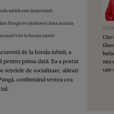
ula iubirii este însărcinată
tian Pungă se căsătoresc luna aceasta
VEDE
ezonul 9 de la Insula iubirii
Cine 
Gheor
urentă de la Insula iubirii, a
burla
ă pentru prima dată. Ea a postat
mea e
care-
 rețelele de socializare, alături
n Pungă, confirmând vestea cea
ial.