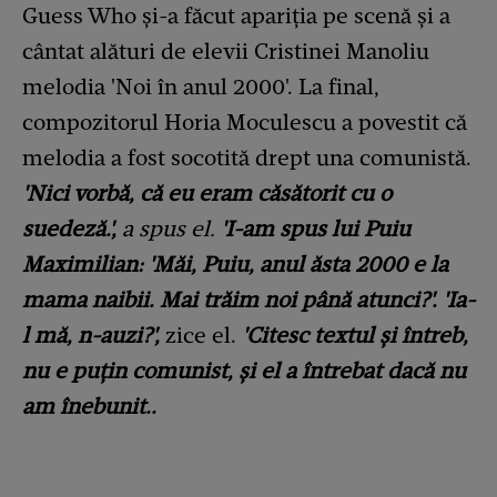
Guess Who și-a făcut apariția pe scenă și a
cântat alături de elevii Cristinei Manoliu
melodia 'Noi în anul 2000'. La final,
compozitorul Horia Moculescu a povestit că
melodia a fost socotită drept una comunistă.
'Nici vorbă, că eu eram căsătorit cu o
suedeză.',
a spus el.
'I-am spus lui Puiu
Maximilian: 'Măi, Puiu, anul ăsta 2000 e la
mama naibii. Mai trăim noi până atunci?'. 'Ia-
l mă, n-auzi?',
zice el.
'Citesc textul și întreb,
nu e puțin comunist, și el a întrebat dacă nu
am înebunit..