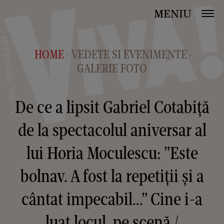
MENIU
HOME
VEDETE SI EVENIMENTE
>
>
GALERIE FOTO
De ce a lipsit Gabriel Cotabiță
de la spectacolul aniversar al
lui Horia Moculescu: ”Este
bolnav. A fost la repetiții și a
cântat impecabil...” Cine i-a
luat locul, pe scenă /