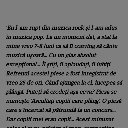
'
Eu l-am rupt din muzica rock și l-am adus
în muzica pop. La un moment dat, a stat la
mine vreo 7-8 luni ca să îl conving să cânte
muzică ușoară… Cu un glas absolut
excepțional… Îl știți, îl aplaudați, îl iubiți.
Refrenul acestei piese a fost înregistrat de
vreo 25 de ori. Când ajungea la el, începea să
plângă. Puteți să credeți așa ceva? Piesa se
numește 'Ascultați copiii care plâng'. O piesă
care a încercat să pătrundă la un concurs…
Dar copiii mei erau copii… Acest minunat