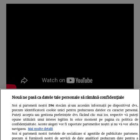
Nouă ne pasă ca datele tale personale să rămână confidențiale
Absentul serii a fost însă Gabriel Cotabiță,
Noi și partenerii noștri
596
stocăm și/sau accesăm informații pe dispozitivul dvs.,
care nici el nu s-a simțit bine să vină să
precum identificatorii cookie unici pentru prelucrarea datelor cu caracter personal.
Puteți accepta sau gestiona preferințele dvs. făcând clic mai jos, respectiv vă puteți
interpreteze una dintre marile piese pe care
opune utilizării unui interes legitim în orice moment pe pagina cu politica de
confidențialitate. Aceste alegeri vor fi raportate partenerilor noștri și nu vă vor afecta
i le-a scris compozitorul. În locul lui, la
navigarea.
Mai multe detalii
Noi si partenerii nostri (retelele de socializare si agentiile de publicitate partenere,
finalul spectacolului, Adrian Daminescu a
precum si furnizorii nostri de servicii de date analitice) prelucram date pentru a