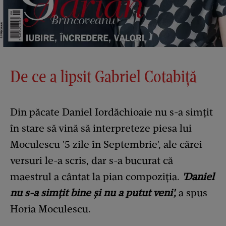
De ce a lipsit Gabriel Cotabiță
Din păcate Daniel Iordăchioaie nu s-a simțit
în stare să vină să interpreteze piesa lui
Moculescu '5 zile în Septembrie', ale cărei
versuri le-a scris, dar s-a bucurat că
maestrul a cântat la pian compoziția.
'Daniel
nu s-a simțit bine și nu a putut veni',
a spus
Horia Moculescu.