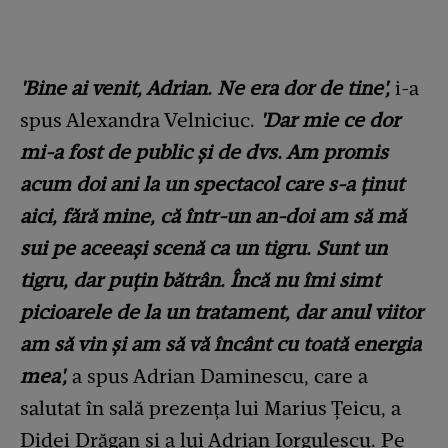
'Bine ai venit, Adrian. Ne era dor de tine',
i-a
spus Alexandra Velniciuc.
'Dar mie ce dor
mi-a fost de public și de dvs. Am promis
acum doi ani la un spectacol care s-a ținut
aici, fără mine, că într-un an-doi am să mă
sui pe aceeași scenă ca un tigru. Sunt un
tigru, dar puțin bătrân. Încă nu îmi simt
picioarele de la un tratament, dar anul viitor
am să vin și am să vă încânt cu toată energia
mea',
a spus Adrian Daminescu, care a
salutat în sală prezența lui Marius Țeicu, a
Didei Drăgan și a lui Adrian Iorgulescu. Pe