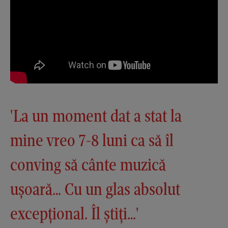
'La un moment dat a stat la
mine vreo 7-8 luni ca să îl
conving să cânte muzică
ușoară… Cu un glas absolut
excepțional. Îl știți…'