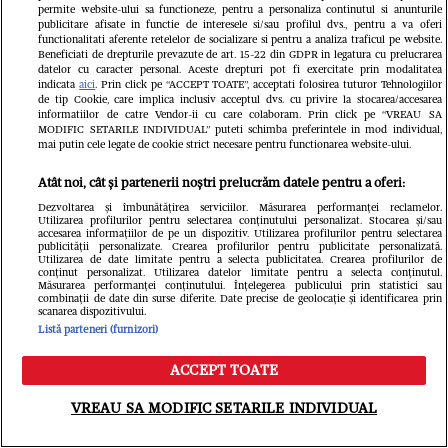
permite website-ului sa functioneze, pentru a personaliza continutul si anunturile
publicitare afisate in functie de interesele si/sau profilul dvs., pentru a va oferi
mai interpretat o piesă.
functionalitati aferente retelelor de socializare si pentru a analiza traficul pe website.
Beneficiati de drepturile prevazute de art. 15-22 din GDPR in legatura cu prelucrarea
datelor cu caracter personal. Aceste drepturi pot fi exercitate prin modalitatea
indicata
aici
. Prin click pe “ACCEPT TOATE”, acceptati folosirea tuturor Tehnologiilor
de tip Cookie, care implica inclusiv acceptul dvs. cu privire la stocarea/accesarea
informatiilor de catre Vendor-ii cu care colaboram. Prin click pe “VREAU SA
MODIFIC SETARILE INDIVIDUAL” puteti schimba preferintele in mod individual,
mai putin cele legate de cookie strict necesare pentru functionarea website-ului.
Atât noi, cât și partenerii noștri prelucrăm datele pentru a oferi:
Dezvoltarea și îmbunătățirea serviciilor. Măsurarea performanței reclamelor.
Utilizarea profilurilor pentru selectarea conținutului personalizat. Stocarea și/sau
accesarea informațiilor de pe un dispozitiv. Utilizarea profilurilor pentru selectarea
publicității personalizate. Crearea profilurilor pentru publicitate personalizată.
Utilizarea de date limitate pentru a selecta publicitatea. Crearea profilurilor de
conținut personalizat. Utilizarea datelor limitate pentru a selecta conținutul.
Măsurarea performanței conținutului. Înțelegerea publicului prin statistici sau
combinații de date din surse diferite. Date precise de geolocație și identificarea prin
scanarea dispozitivului.
Listă parteneri (furnizori)
ACCEPT TOATE
'Este bolnav. A fost la repetiții și a cântat
Meniu
Caută
VREAU SA MODIFIC SETARILE INDIVIDUAL
impecabil… Nu a putut veni.',
a dezvăluit