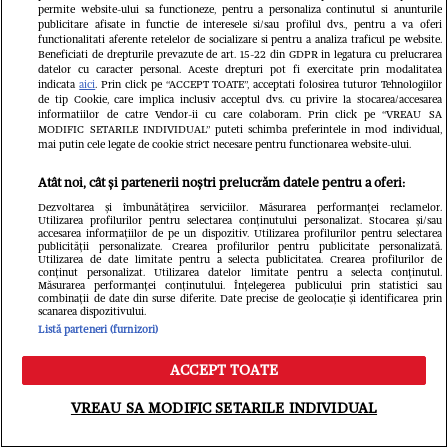
permite website-ului sa functioneze, pentru a personaliza continutul si anunturile
publicitare afisate in functie de interesele si/sau profilul dvs., pentru a va oferi
functionalitati aferente retelelor de socializare si pentru a analiza traficul pe website.
Beneficiati de drepturile prevazute de art. 15-22 din GDPR in legatura cu prelucrarea
datelor cu caracter personal. Aceste drepturi pot fi exercitate prin modalitatea
indicata
aici
. Prin click pe “ACCEPT TOATE”, acceptati folosirea tuturor Tehnologiilor
de tip Cookie, care implica inclusiv acceptul dvs. cu privire la stocarea/accesarea
informatiilor de catre Vendor-ii cu care colaboram. Prin click pe “VREAU SA
MODIFIC SETARILE INDIVIDUAL” puteti schimba preferintele in mod individual,
mai putin cele legate de cookie strict necesare pentru functionarea website-ului.
Atât noi, cât și partenerii noștri prelucrăm datele pentru a oferi:
Dezvoltarea și îmbunătățirea serviciilor. Măsurarea performanței reclamelor.
Utilizarea profilurilor pentru selectarea conținutului personalizat. Stocarea și/sau
accesarea informațiilor de pe un dispozitiv. Utilizarea profilurilor pentru selectarea
publicității personalizate. Crearea profilurilor pentru publicitate personalizată.
Utilizarea de date limitate pentru a selecta publicitatea. Crearea profilurilor de
conținut personalizat. Utilizarea datelor limitate pentru a selecta conținutul.
Măsurarea performanței conținutului. Înțelegerea publicului prin statistici sau
combinații de date din surse diferite. Date precise de geolocație și identificarea prin
Din aceeași categorie
scanarea dispozitivului.
Listă parteneri (furnizori)
ACCEPT TOATE
Meniu
Caută
VREAU SA MODIFIC SETARILE INDIVIDUAL