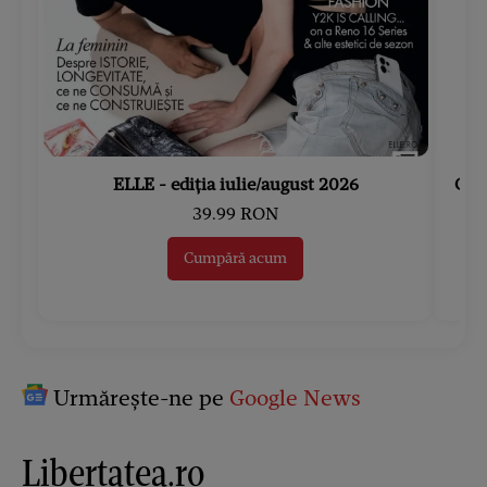
ELLE - ediția iulie/august 2026
Gard
39.99 RON
Cumpără acum
Urmărește-ne pe
Google News
Libertatea.ro