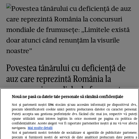
Povestea tânărului cu deficiență de
auz care reprezintă România la
concursuri mondiale de frumusețe:
Nouă ne pasă ca datele tale personale să rămână confidențiale
„Limitele există doar atunci când
Noi și partenerii noștri
596
stocăm și/sau accesăm informații pe dispozitivul dvs.,
renunțăm la visurile noastre”
precum identificatorii cookie unici pentru prelucrarea datelor cu caracter personal.
Puteți accepta sau gestiona preferințele dvs. făcând clic mai jos, respectiv vă puteți
opune utilizării unui interes legitim în orice moment pe pagina cu politica de
confidențialitate. Aceste alegeri vor fi raportate partenerilor noștri și nu vă vor afecta
navigarea.
Mai multe detalii
Noi si partenerii nostri (retelele de socializare si agentiile de publicitate partenere,
precum si furnizorii nostri de servicii de date analitice) prelucram date pentru a