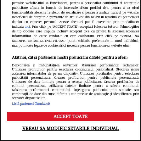
permite website-ului sa functioneze, pentru a personaliza continutul si anunturile
publicitare afisate in functie de interesele si/sau profilul dvs., pentru a va oferi
functionalitati aferente retelelor de socializare si pentru a analiza traficul pe website.
Beneficiati de drepturile prevazute de art. 15-22 din GDPR in legatura cu prelucrarea
datelor cu caracter personal. Aceste drepturi pot fi exercitate prin modalitatea
indicata
aici
. Prin click pe “ACCEPT TOATE”, acceptati folosirea tuturor Tehnologiilor
ELLE - ediția iulie/august 2026
Gard
de tip Cookie, care implica inclusiv acceptul dvs. cu privire la stocarea/accesarea
informatiilor de catre Vendor-ii cu care colaboram. Prin click pe “VREAU SA
39.99 RON
MODIFIC SETARILE INDIVIDUAL” puteti schimba preferintele in mod individual,
mai putin cele legate de cookie strict necesare pentru functionarea website-ului.
Cumpără acum
Atât noi, cât și partenerii noștri prelucrăm datele pentru a oferi:
Dezvoltarea și îmbunătățirea serviciilor. Măsurarea performanței reclamelor.
Utilizarea profilurilor pentru selectarea conținutului personalizat. Stocarea și/sau
accesarea informațiilor de pe un dispozitiv. Utilizarea profilurilor pentru selectarea
publicității personalizate. Crearea profilurilor pentru publicitate personalizată.
Utilizarea de date limitate pentru a selecta publicitatea. Crearea profilurilor de
conținut personalizat. Utilizarea datelor limitate pentru a selecta conținutul.
Urmărește-ne pe
Google News
Măsurarea performanței conținutului. Înțelegerea publicului prin statistici sau
combinații de date din surse diferite. Date precise de geolocație și identificarea prin
scanarea dispozitivului.
Listă parteneri (furnizori)
Libertatea.ro
ACCEPT TOATE
Meniu
Caută
VREAU SA MODIFIC SETARILE INDIVIDUAL