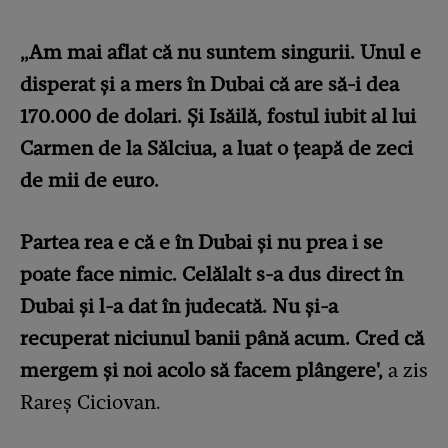
„Am mai aflat că nu suntem singurii. Unul e
disperat și a mers în Dubai că are să-i dea
170.000 de dolari. Și Isăilă, fostul iubit al lui
Carmen de la Sălciua, a luat o țeapă de zeci
de mii de euro.
Partea rea e că e în Dubai și nu prea i se
poate face nimic. Celălalt s-a dus direct în
Dubai și l-a dat în judecată. Nu și-a
recuperat niciunul banii până acum. Cred că
mergem și noi acolo să facem plângere',
a zis
Rareș Ciciovan.