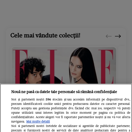
Cele mai vândute colecții!
Nouă ne pasă ca datele tale personale să rămână confidențiale
Noi și partenerii noștri
596
stocăm și/sau accesăm informații pe dispozitivul dvs.,
precum identificatorii cookie unici pentru prelucrarea datelor cu caracter personal.
Puteți accepta sau gestiona preferințele dvs. făcând clic mai jos, respectiv vă puteți
opune utilizării unui interes legitim în orice moment pe pagina cu politica de
confidențialitate. Aceste alegeri vor fi raportate partenerilor noștri și nu vă vor afecta
navigarea.
Mai multe detalii
Noi si partenerii nostri (retelele de socializare si agentiile de publicitate partenere,
precum si furnizorii nostri de servicii de date analitice) prelucram date pentru a