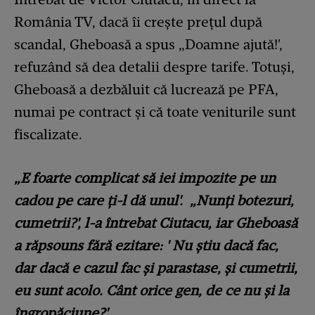
România TV, dacă îi creşte preţul după
scandal, Gheboasă a spus „Doamne ajută!',
refuzând să dea detalii despre tarife. Totuşi,
Gheboasă a dezbăluit că lucrează pe PFA,
numai pe contract şi că toate veniturile sunt
fiscalizate.
„E foarte complicat să iei impozite pe un
cadou pe care ţi-l dă unul'. „Nunţi botezuri,
cumetrii?', l-a întrebat Ciutacu, iar Gheboasă
a răpsouns fără ezitare: ' Nu ştiu dacă fac,
dar dacă e cazul fac şi parastase, şi cumetrii,
eu sunt acolo. Cânt orice gen, de ce nu şi la
îngropăciune?'