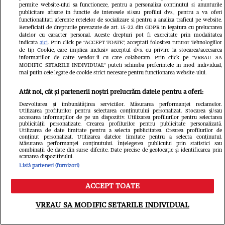
permite website-ului sa functioneze, pentru a personaliza continutul si anunturile
publicitare afisate in functie de interesele si/sau profilul dvs., pentru a va oferi
functionalitati aferente retelelor de socializare si pentru a analiza traficul pe website.
Beneficiati de drepturile prevazute de art. 15-22 din GDPR in legatura cu prelucrarea
datelor cu caracter personal. Aceste drepturi pot fi exercitate prin modalitatea
indicata
aici
. Prin click pe “ACCEPT TOATE”, acceptati folosirea tuturor Tehnologiilor
Cum a fost Denise Rifai înșelată de
de tip Cookie, care implica inclusiv acceptul dvs. cu privire la stocarea/accesarea
informatiilor de catre Vendor-ii cu care colaboram. Prin click pe “VREAU SA
fostul iubit? Prezentatoarea a făcut
MODIFIC SETARILE INDIVIDUAL” puteti schimba preferintele in mod individual,
mai putin cele legate de cookie strict necesare pentru functionarea website-ului.
dezvăluirea în direct, la TV
Atât noi, cât și partenerii noștri prelucrăm datele pentru a oferi:
Libertatea.ro
Dezvoltarea și îmbunătățirea serviciilor. Măsurarea performanței reclamelor.
Utilizarea profilurilor pentru selectarea conținutului personalizat. Stocarea și/sau
accesarea informațiilor de pe un dispozitiv. Utilizarea profilurilor pentru selectarea
publicității personalizate. Crearea profilurilor pentru publicitate personalizată.
Utilizarea de date limitate pentru a selecta publicitatea. Crearea profilurilor de
conținut personalizat. Utilizarea datelor limitate pentru a selecta conținutul.
Măsurarea performanței conținutului. Înțelegerea publicului prin statistici sau
combinații de date din surse diferite. Date precise de geolocație și identificarea prin
scanarea dispozitivului.
Listă parteneri (furnizori)
ACCEPT TOATE
Meniu
Caută
VREAU SA MODIFIC SETARILE INDIVIDUAL