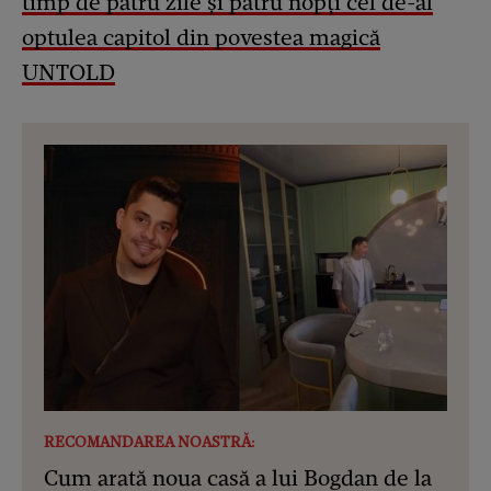
timp de patru zile și patru nopți cel de-al
optulea capitol din povestea magică
UNTOLD
RECOMANDAREA NOASTRĂ:
Cum arată noua casă a lui Bogdan de la