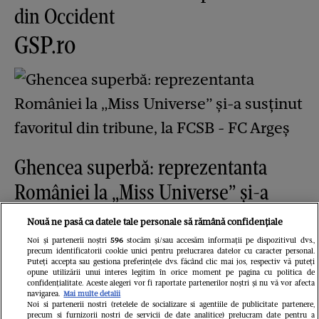
din Occident
GSP.ro
Ghencea superbă: reprezentanta
României la „Miss Universe” și-a
susținut favoritul din tribune, la
Nouă ne pasă ca datele tale personale să rămână confidențiale
FCSB - FC Argeș
Noi și partenerii noștri
596
stocăm și/sau accesăm informații pe dispozitivul dvs.,
precum identificatorii cookie unici pentru prelucrarea datelor cu caracter personal.
Redactia.ro
Puteți accepta sau gestiona preferințele dvs. făcând clic mai jos, respectiv vă puteți
opune utilizării unui interes legitim în orice moment pe pagina cu politica de
confidențialitate. Aceste alegeri vor fi raportate partenerilor noștri și nu vă vor afecta
navigarea.
Mai multe detalii
Noi si partenerii nostri (retelele de socializare si agentiile de publicitate partenere,
precum si furnizorii nostri de servicii de date analitice) prelucram date pentru a