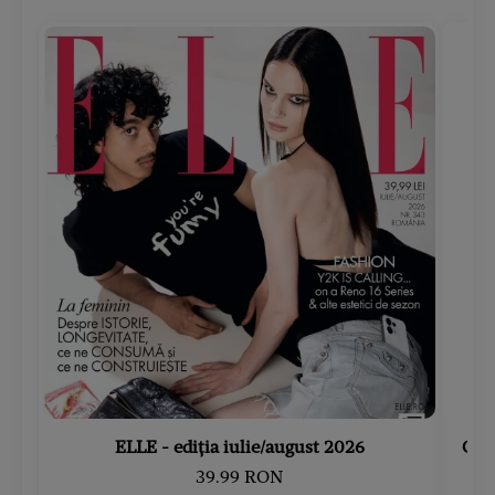
ELLE - ediția iulie/august 2026
Gard
39.99 RON