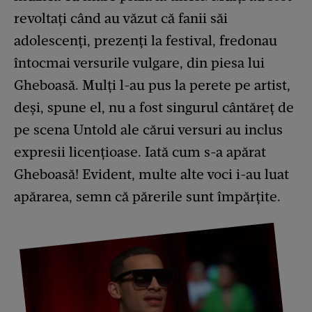
revoltați când au văzut că fanii săi
adolescenți, prezenți la festival, fredonau
întocmai versurile vulgare, din piesa lui
Gheboasă. Mulți l-au pus la perete pe artist,
deși, spune el, nu a fost singurul cântăreț de
pe scena Untold ale cărui versuri au inclus
expresii licențioase. Iată cum s-a apărat
Gheboasă! Evident, multe alte voci i-au luat
apărarea, semn că părerile sunt împărțite.