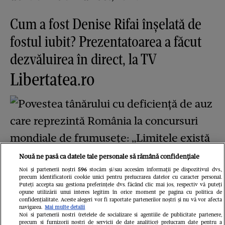
Cum a fost Denise Rifai înșelată de
fostul iubit? Prezentatoarea a făcut
dezvăluirea în direct, la TV
Libertatea.ro
Nouă ne pasă ca datele tale personale să rămână confidențiale
Noi și partenerii noștri
596
stocăm și/sau accesăm informații pe dispozitivul dvs.,
precum identificatorii cookie unici pentru prelucrarea datelor cu caracter personal.
Puteți accepta sau gestiona preferințele dvs. făcând clic mai jos, respectiv vă puteți
opune utilizării unui interes legitim în orice moment pe pagina cu politica de
Povestea tânărului cu deficiență de
confidențialitate. Aceste alegeri vor fi raportate partenerilor noștri și nu vă vor afecta
navigarea.
Mai multe detalii
auz care reprezintă România la
Noi si partenerii nostri (retelele de socializare si agentiile de publicitate partenere,
precum si furnizorii nostri de servicii de date analitice) prelucram date pentru a