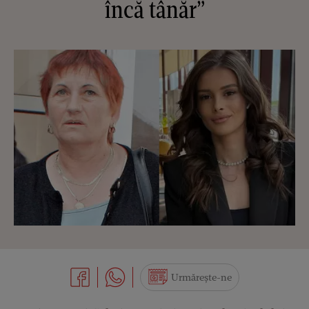
încă tânăr”
Urmărește-ne