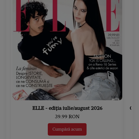
ELLE - ediția iulie/august 2026
Gard
39.99 RON
Cumpără acum