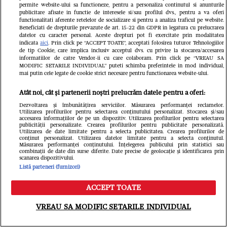
concursuri mondiale de frumusețe:
permite website-ului sa functioneze, pentru a personaliza continutul si anunturile
publicitare afisate in functie de interesele si/sau profilul dvs., pentru a va oferi
functionalitati aferente retelelor de socializare si pentru a analiza traficul pe website.
„Limitele există doar atunci când
Beneficiati de drepturile prevazute de art. 15-22 din GDPR in legatura cu prelucrarea
datelor cu caracter personal. Aceste drepturi pot fi exercitate prin modalitatea
renunțăm la visurile noastre”
indicata
aici
. Prin click pe “ACCEPT TOATE”, acceptati folosirea tuturor Tehnologiilor
de tip Cookie, care implica inclusiv acceptul dvs. cu privire la stocarea/accesarea
informatiilor de catre Vendor-ii cu care colaboram. Prin click pe “VREAU SA
MODIFIC SETARILE INDIVIDUAL” puteti schimba preferintele in mod individual,
mai putin cele legate de cookie strict necesare pentru functionarea website-ului.
Atât noi, cât și partenerii noștri prelucrăm datele pentru a oferi:
Dezvoltarea și îmbunătățirea serviciilor. Măsurarea performanței reclamelor.
Utilizarea profilurilor pentru selectarea conținutului personalizat. Stocarea și/sau
accesarea informațiilor de pe un dispozitiv. Utilizarea profilurilor pentru selectarea
publicității personalizate. Crearea profilurilor pentru publicitate personalizată.
Utilizarea de date limitate pentru a selecta publicitatea. Crearea profilurilor de
conținut personalizat. Utilizarea datelor limitate pentru a selecta conținutul.
Măsurarea performanței conținutului. Înțelegerea publicului prin statistici sau
combinații de date din surse diferite. Date precise de geolocație și identificarea prin
scanarea dispozitivului.
Listă parteneri (furnizori)
ACCEPT TOATE
Meniu
Caută
VREAU SA MODIFIC SETARILE INDIVIDUAL