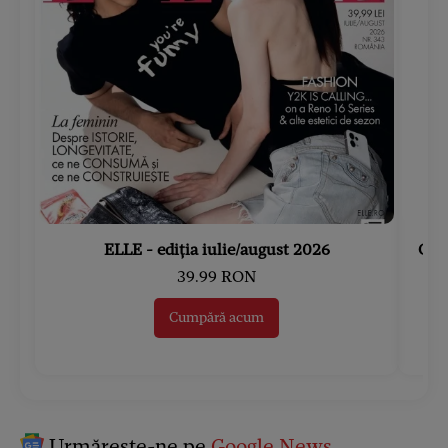
ELLE - ediția iulie/august 2026
Gard
39.99 RON
Cumpără acum
Urmărește-ne pe
Google News