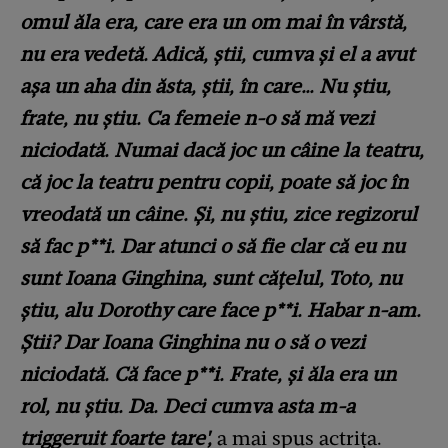
omul ăla era, care era un om mai în vârstă,
nu era vedetă. Adică, știi, cumva și el a avut
așa un aha din ăsta, știi, în care… Nu știu,
frate, nu știu. Ca femeie n-o să mă vezi
niciodată. Numai dacă joc un câine la teatru,
că joc la teatru pentru copii, poate să joc în
vreodată un câine. Și, nu știu, zice regizorul
să fac p**i. Dar atunci o să fie clar că eu nu
sunt Ioana Ginghina, sunt cățelul, Toto, nu
știu, alu Dorothy care face p**i. Habar n-am.
Știi? Dar Ioana Ginghina nu o să o vezi
niciodată. Că face p**i. Frate, și ăla era un
rol, nu știu. Da. Deci cumva asta m-a
triggeruit foarte tare',
a mai spus actrița.