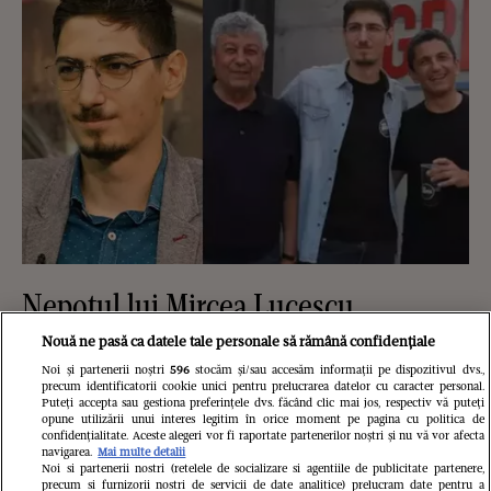
Nepotul lui Mircea Lucescu,
mărturisiri emoționante despre
Nouă ne pasă ca datele tale personale să rămână confidențiale
bunicul său, la trei luni de la moartea
Noi și partenerii noștri
596
stocăm și/sau accesăm informații pe dispozitivul dvs.,
precum identificatorii cookie unici pentru prelucrarea datelor cu caracter personal.
Puteți accepta sau gestiona preferințele dvs. făcând clic mai jos, respectiv vă puteți
marelui antrenor: „Un om special,
opune utilizării unui interes legitim în orice moment pe pagina cu politica de
confidențialitate. Aceste alegeri vor fi raportate partenerilor noștri și nu vă vor afecta
extrem de apropiat de familie”
navigarea.
Mai multe detalii
Noi si partenerii nostri (retelele de socializare si agentiile de publicitate partenere,
precum si furnizorii nostri de servicii de date analitice) prelucram date pentru a