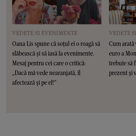
VEDETE SI EVENIMENTE
VEDETE S
Oana Lis spune că soțul ei o roagă să
Cum arată v
slăbească și să iasă la evenimente.
euro a Moni
Mesaj pentru cei care o critică:
trebuie să f
„Dacă mă vede nearanjată, îl
prezent și v
afectează și pe el!”