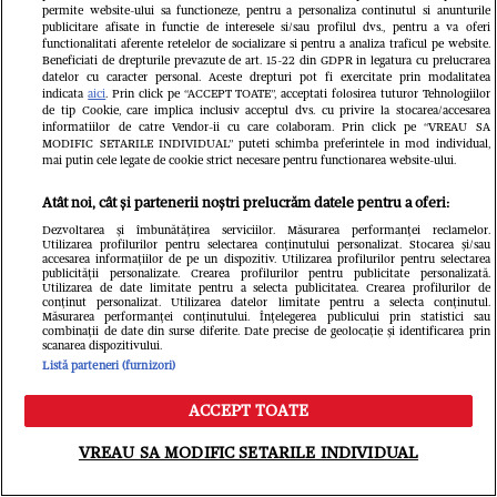
permite website-ului sa functioneze, pentru a personaliza continutul si anunturile
publicitare afisate in functie de interesele si/sau profilul dvs., pentru a va oferi
functionalitati aferente retelelor de socializare si pentru a analiza traficul pe website.
Beneficiati de drepturile prevazute de art. 15-22 din GDPR in legatura cu prelucrarea
datelor cu caracter personal. Aceste drepturi pot fi exercitate prin modalitatea
indicata
aici
. Prin click pe “ACCEPT TOATE”, acceptati folosirea tuturor Tehnologiilor
de tip Cookie, care implica inclusiv acceptul dvs. cu privire la stocarea/accesarea
informatiilor de catre Vendor-ii cu care colaboram. Prin click pe “VREAU SA
MODIFIC SETARILE INDIVIDUAL” puteti schimba preferintele in mod individual,
mai putin cele legate de cookie strict necesare pentru functionarea website-ului.
Atât noi, cât și partenerii noștri prelucrăm datele pentru a oferi:
Dezvoltarea și îmbunătățirea serviciilor. Măsurarea performanței reclamelor.
Utilizarea profilurilor pentru selectarea conținutului personalizat. Stocarea și/sau
accesarea informațiilor de pe un dispozitiv. Utilizarea profilurilor pentru selectarea
publicității personalizate. Crearea profilurilor pentru publicitate personalizată.
Utilizarea de date limitate pentru a selecta publicitatea. Crearea profilurilor de
conținut personalizat. Utilizarea datelor limitate pentru a selecta conținutul.
Măsurarea performanței conținutului. Înțelegerea publicului prin statistici sau
combinații de date din surse diferite. Date precise de geolocație și identificarea prin
scanarea dispozitivului.
Povestea fabuloasă a celebrei
Listă parteneri (furnizori)
fotografii cu Messi și Yamal, de acum
ACCEPT TOATE
Meniu
Caută
19 ani. Cum a ajuns starul Argentinei
VREAU SA MODIFIC SETARILE INDIVIDUAL
să-l „boteze” pe mezinul naționalei