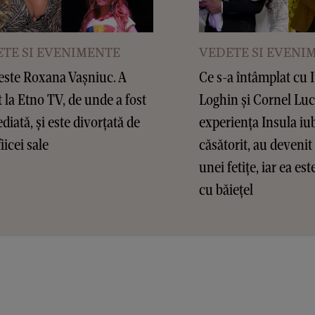
TE SI EVENIMENTE
VEDETE SI EVENI
este Roxana Vașniuc. A
Ce s-a întâmplat cu 
t la Etno TV, de unde a fost
Loghin și Cornel Lu
diată, și este divorțată de
experiența Insula iub
fiicei sale
căsătorit, au devenit 
unei fetițe, iar ea es
cu băiețel