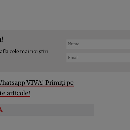
!
afla cele mai noi știri
Whatsapp VIVA! Primiți pe
e articole!