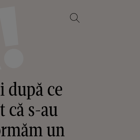
ii după ce
t că s-au
 formăm un