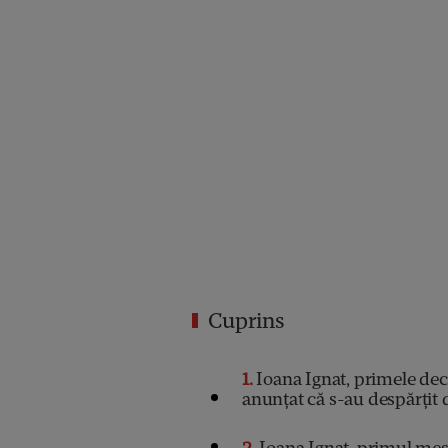
Cuprins
1
Ioana Ignat, primele dec
anunțat că s-au despărțit d
2
Ioana Ignat, primul mes