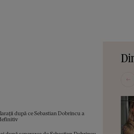
Din
larații după ce Sebastian Dobrincu a
efinitiv
aj după separarea de Sebastian Dobrincu