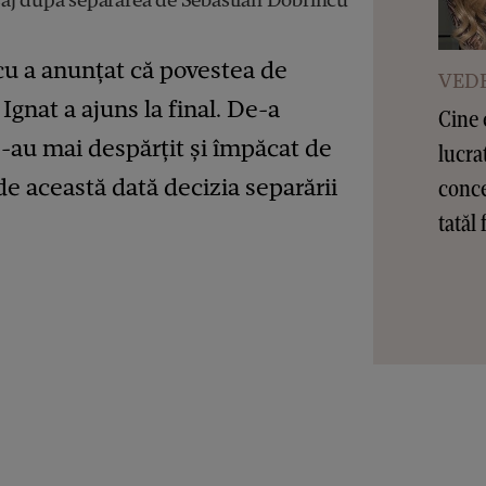
u a anunțat că povestea de
VEDE
 Ignat a ajuns la final. De-a
Cine 
i s-au mai despărțit și împăcat de
lucra
 de această dată decizia separării
conce
tatăl 