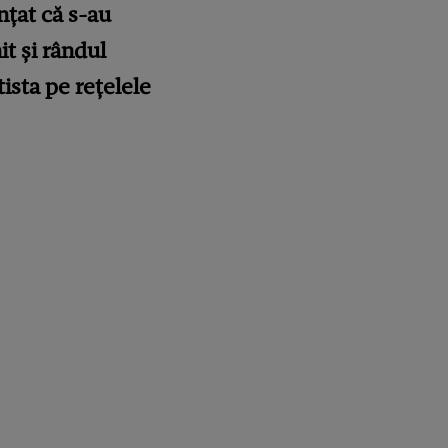
nțat că s-au
it și rândul
tista pe rețelele