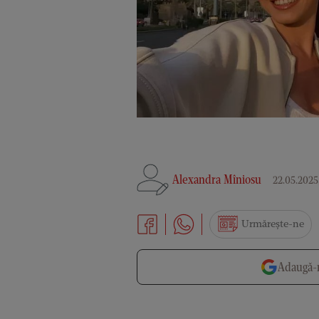
Alexandra Mîniosu
22.05.2025,
Urmărește-ne
Adaugă-n