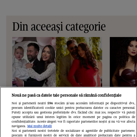
Din aceeași categorie
Nouă ne pasă ca datele tale personale să rămână confidențiale
Noi și partenerii noștri
596
stocăm și/sau accesăm informații pe dispozitivul dvs.,
VEDETE SI EVENIMENTE
VEDETE S
precum identificatorii cookie unici pentru prelucrarea datelor cu caracter personal.
Puteți accepta sau gestiona preferințele dvs. făcând clic mai jos, respectiv vă puteți
Ce s-a întâmplat cu Iustina Loghin și
Ioana Ging
opune utilizării unui interes legitim în orice moment pe pagina cu politica de
confidențialitate. Aceste alegeri vor fi raportate partenerilor noștri și nu vă vor afecta
Cornel Luchian după experiența
relația cu 
navigarea.
Mai multe detalii
Noi si partenerii nostri (retelele de socializare si agentiile de publicitate partenere,
Insula iubirii. S-au căsătorit, au
negat că i-
precum si furnizorii nostri de servicii de date analitice) prelucram date pentru a