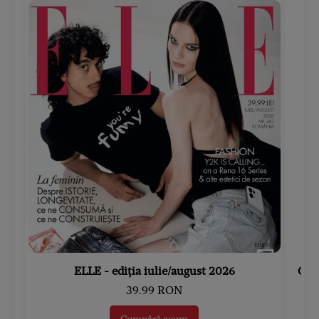
ELLE - ediția iulie/august 2026
Gard
39.99 RON