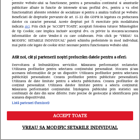
permite website-ului sa functioneze, pentru a personaliza continutul si anunturile
devenit părinții unei fetițe, iar ea
soțul ei de
publicitare afisate in functie de interesele si/sau profilul dvs., pentru a va oferi
functionalitati aferente retelelor de socializare si pentru a analiza traficul pe website.
este însărcinată cu băiețel
recente: „N
Beneficiati de drepturile prevazute de art. 15-22 din GDPR in legatura cu prelucrarea
datelor cu caracter personal. Aceste drepturi pot fi exercitate prin modalitatea
indicata
aici
. Prin click pe “ACCEPT TOATE”, acceptati folosirea tuturor Tehnologiilor
de tip Cookie, care implica inclusiv acceptul dvs. cu privire la stocarea/accesarea
informatiilor de catre Vendor-ii cu care colaboram. Prin click pe “VREAU SA
MODIFIC SETARILE INDIVIDUAL” puteti schimba preferintele in mod individual,
mai putin cele legate de cookie strict necesare pentru functionarea website-ului.
Atât noi, cât și partenerii noștri prelucrăm datele pentru a oferi:
Dezvoltarea și îmbunătățirea serviciilor. Măsurarea performanței reclamelor.
Utilizarea profilurilor pentru selectarea conținutului personalizat. Stocarea și/sau
accesarea informațiilor de pe un dispozitiv. Utilizarea profilurilor pentru selectarea
publicității personalizate. Crearea profilurilor pentru publicitate personalizată.
Utilizarea de date limitate pentru a selecta publicitatea. Crearea profilurilor de
conținut personalizat. Utilizarea datelor limitate pentru a selecta conținutul.
Măsurarea performanței conținutului. Înțelegerea publicului prin statistici sau
combinații de date din surse diferite. Date precise de geolocație și identificarea prin
scanarea dispozitivului.
Listă parteneri (furnizori)
ACCEPT TOATE
Meniu
Caută
VREAU SA MODIFIC SETARILE INDIVIDUAL