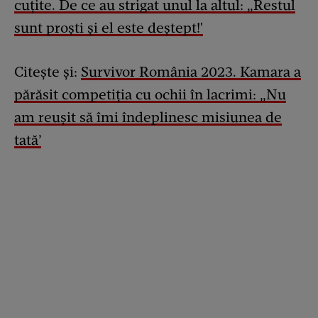
cuțite. De ce au strigat unul la altul: „Restul
sunt proști și el este deștept!'
Citește și:
Survivor România 2023. Kamara a
părăsit competiția cu ochii în lacrimi: „Nu
am reușit să îmi îndeplinesc misiunea de
tată’