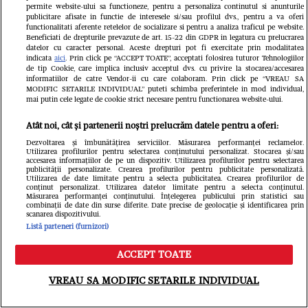
permite website-ului sa functioneze, pentru a personaliza continutul si anunturile
publicitare afisate in functie de interesele si/sau profilul dvs., pentru a va oferi
functionalitati aferente retelelor de socializare si pentru a analiza traficul pe website.
Beneficiati de drepturile prevazute de art. 15-22 din GDPR in legatura cu prelucrarea
Când începe Asia Express 2026.
datelor cu caracter personal. Aceste drepturi pot fi exercitate prin modalitatea
indicata
aici
. Prin click pe “ACCEPT TOATE”, acceptati folosirea tuturor Tehnologiilor
de tip Cookie, care implica inclusiv acceptul dvs. cu privire la stocarea/accesarea
Antena 1 a anunțat data oficială a
informatiilor de catre Vendor-ii cu care colaboram. Prin click pe “VREAU SA
MODIFIC SETARILE INDIVIDUAL” puteti schimba preferintele in mod individual,
noului sezon filmat în Uzbekistan și
mai putin cele legate de cookie strict necesare pentru functionarea website-ului.
China/ Detalii din culise
Atât noi, cât și partenerii noștri prelucrăm datele pentru a oferi:
Dezvoltarea și îmbunătățirea serviciilor. Măsurarea performanței reclamelor.
Utilizarea profilurilor pentru selectarea conținutului personalizat. Stocarea și/sau
accesarea informațiilor de pe un dispozitiv. Utilizarea profilurilor pentru selectarea
publicității personalizate. Crearea profilurilor pentru publicitate personalizată.
Utilizarea de date limitate pentru a selecta publicitatea. Crearea profilurilor de
conținut personalizat. Utilizarea datelor limitate pentru a selecta conținutul.
Măsurarea performanței conținutului. Înțelegerea publicului prin statistici sau
combinații de date din surse diferite. Date precise de geolocație și identificarea prin
scanarea dispozitivului.
Listă parteneri (furnizori)
ACCEPT TOATE
Meniu
Caută
FANATIK.RO
VREAU SA MODIFIC SETARILE INDIVIDUAL
Tragedie în familia antrenorului