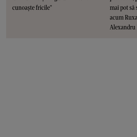
cunoaște fricile"
mai pot să 
acum Ruxan
Alexandru