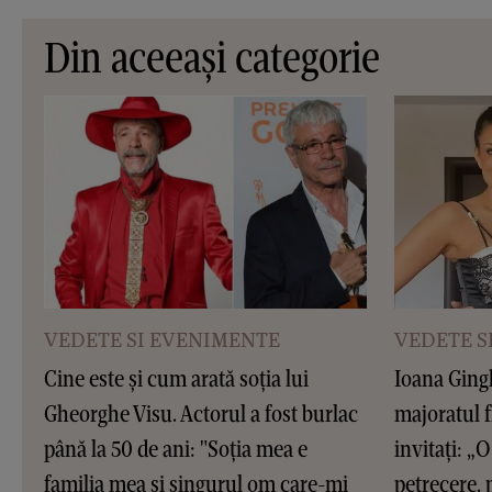
Din aceeași categorie
VEDETE SI EVENIMENTE
VEDETE S
Cine este și cum arată soția lui
Ioana Gingh
Gheorghe Visu. Actorul a fost burlac
majoratul f
până la 50 de ani: "Soția mea e
invitați: „O 
familia mea și singurul om care-mi
petrecere, 