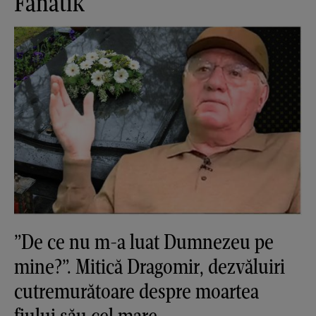
Fanatik
”De ce nu m-a luat Dumnezeu pe
mine?”. Mitică Dragomir, dezvăluiri
cutremurătoare despre moartea
fiului său cel mare