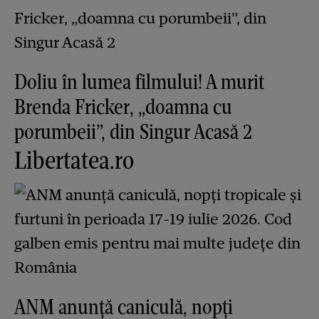
Doliu în lumea filmului! A murit
Brenda Fricker, „doamna cu
porumbeii”, din Singur Acasă 2
Libertatea.ro
ANM anunță caniculă, nopți