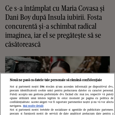
Ce s-a întâmplat cu Maria Covasa și
Dani Boy după Insula iubirii. Fosta
concurentă și-a schimbat radical
imaginea, iar el se pregătește să se
căsătorească
Nouă ne pasă ca datele tale personale să rămână confidențiale
Noi și partenerii noștri
596
stocăm și/sau accesăm informații pe dispozitivul dvs.,
precum identificatorii cookie unici pentru prelucrarea datelor cu caracter personal.
Puteți accepta sau gestiona preferințele dvs. făcând clic mai jos, respectiv vă puteți
opune utilizării unui interes legitim în orice moment pe pagina cu politica de
confidențialitate. Aceste alegeri vor fi raportate partenerilor noștri și nu vă vor afecta
navigarea.
Mai multe detalii
Noi si partenerii nostri (retelele de socializare si agentiile de publicitate partenere,
precum si furnizorii nostri de servicii de date analitice) prelucram date pentru a