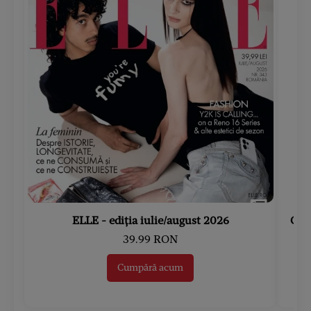
ELLE - ediția iulie/august 2026
Gard
39.99 RON
Cumpără acum