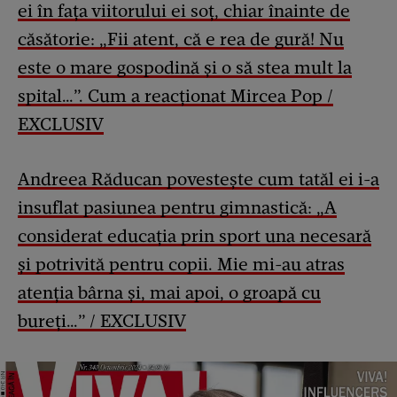
ei în fața viitorului ei soț, chiar înainte de
căsătorie: „Fii atent, că e rea de gură! Nu
este o mare gospodină și o să stea mult la
spital…”. Cum a reacționat Mircea Pop /
EXCLUSIV
Andreea Răducan povestește cum tatăl ei i-a
insuflat pasiunea pentru gimnastică: „A
considerat educația prin sport una necesară
și potrivită pentru copii. Mie mi-au atras
atenția bârna și, mai apoi, o groapă cu
bureți…” / EXCLUSIV