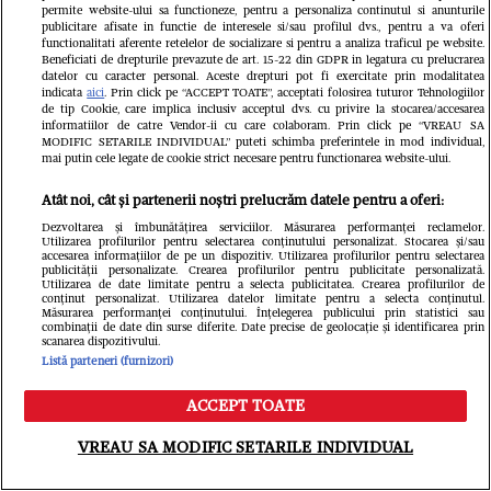
permite website-ului sa functioneze, pentru a personaliza continutul si anunturile
publicitare afisate in functie de interesele si/sau profilul dvs., pentru a va oferi
functionalitati aferente retelelor de socializare si pentru a analiza traficul pe website.
Beneficiati de drepturile prevazute de art. 15-22 din GDPR in legatura cu prelucrarea
datelor cu caracter personal. Aceste drepturi pot fi exercitate prin modalitatea
indicata
aici
. Prin click pe “ACCEPT TOATE”, acceptati folosirea tuturor Tehnologiilor
de tip Cookie, care implica inclusiv acceptul dvs. cu privire la stocarea/accesarea
informatiilor de catre Vendor-ii cu care colaboram. Prin click pe “VREAU SA
MODIFIC SETARILE INDIVIDUAL” puteti schimba preferintele in mod individual,
mai putin cele legate de cookie strict necesare pentru functionarea website-ului.
Atât noi, cât și partenerii noștri prelucrăm datele pentru a oferi:
VEDETE SI EVENIMENTE
VEDETE S
Dezvoltarea și îmbunătățirea serviciilor. Măsurarea performanței reclamelor.
Utilizarea profilurilor pentru selectarea conținutului personalizat. Stocarea și/sau
Ioana Ginghină, adevărul despre
Oana Lis sp
accesarea informațiilor de pe un dispozitiv. Utilizarea profilurilor pentru selectarea
publicității personalizate. Crearea profilurilor pentru publicitate personalizată.
Utilizarea de date limitate pentru a selecta publicitatea. Crearea profilurilor de
relația cu Alexandru Ciucu, care a
slăbească ș
conținut personalizat. Utilizarea datelor limitate pentru a selecta conținutul.
Măsurarea performanței conținutului. Înțelegerea publicului prin statistici sau
negat că i-a făcut avansuri. Ce spune
Mesaj pentr
combinații de date din surse diferite. Date precise de geolocație și identificarea prin
scanarea dispozitivului.
soțul ei despre controversele
„Dacă mă ve
Listă parteneri (furnizori)
recente: „Nici nu a văzut!”
afectează și
ACCEPT TOATE
Meniu
Caută
VREAU SA MODIFIC SETARILE INDIVIDUAL