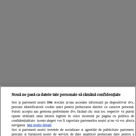
Nouă ne pasă ca datele tale personale să rămână confidențiale
Noi și partenerii noștri
596
stocăm și/sau accesăm informații pe dispozitivul dvs.,
precum identificatorii cookie unici pentru prelucrarea datelor cu caracter personal.
Puteți accepta sau gestiona preferințele dvs. făcând clic mai jos, respectiv vă puteți
Din aceeași categorie
opune utilizării unui interes legitim în orice moment pe pagina cu politica de
confidențialitate. Aceste alegeri vor fi raportate partenerilor noștri și nu vă vor afecta
navigarea.
Mai multe detalii
Noi si partenerii nostri (retelele de socializare si agentiile de publicitate partenere,
precum si furnizorii nostri de servicii de date analitice) prelucram date pentru a