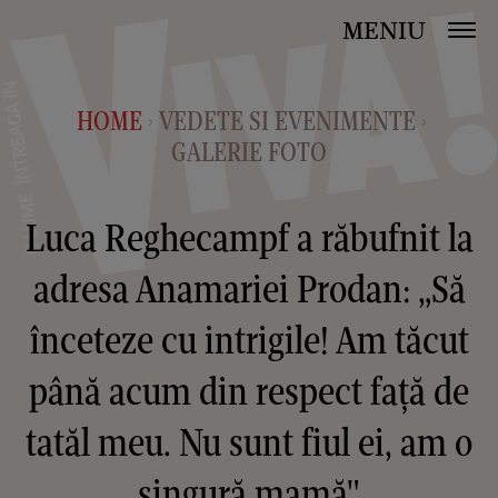
MENIU
HOME
VEDETE SI EVENIMENTE
>
>
GALERIE FOTO
Luca Reghecampf a răbufnit la
adresa Anamariei Prodan: „Să
înceteze cu intrigile! Am tăcut
până acum din respect față de
tatăl meu. Nu sunt fiul ei, am o
singură mamă"