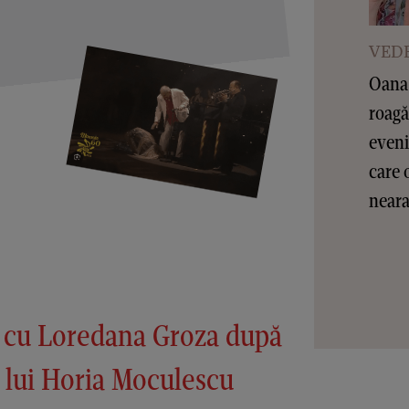
VEDE
Oana 
roagă
eveni
care 
nearan
 cu Loredana Groza după
a lui Horia Moculescu