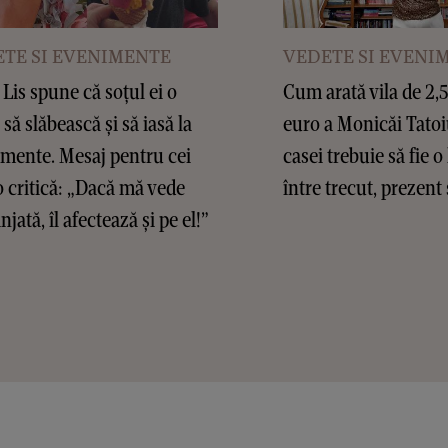
TE SI EVENIMENTE
VEDETE SI EVENI
Lis spune că soțul ei o
Cum arată vila de 2,
 să slăbească și să iasă la
euro a Monicăi Tatoi
mente. Mesaj pentru cei
casei trebuie să fie o
o critică: „Dacă mă vede
între trecut, prezent 
jată, îl afectează și pe el!”