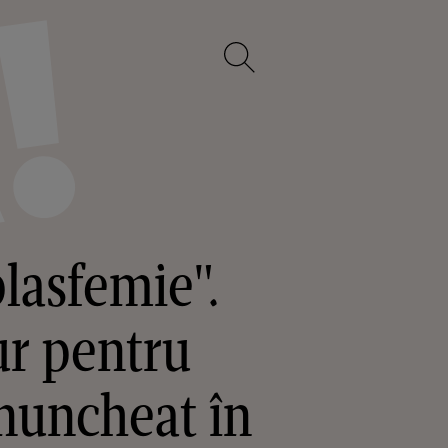
blasfemie".
ur pentru
nuncheat în