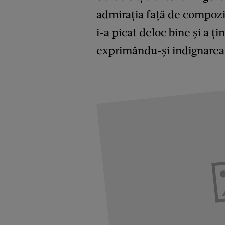
admirația față de compozito
i-a picat deloc bine și a ț
exprimându-și indignarea f