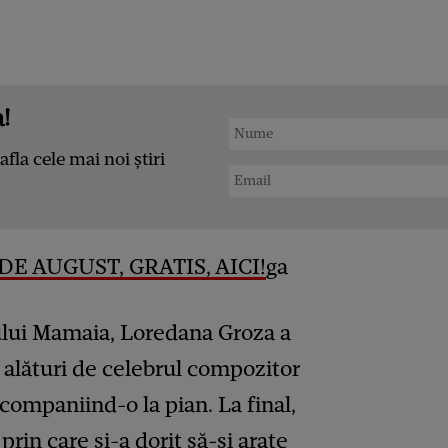
!
afla cele mai noi știri
DE AUGUST, GRATIS, AICI!
ga
lului Mamaia, Loredana Groza a
 alături de celebrul compozitor
companiind-o la pian. La final,
prin care și-a dorit să-și arate