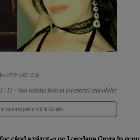
izat 07.09.2023, 17:26
1 / 12 - Vezi Galeria Foto in interiorul articolului
e ca sursă preferată în Google
foc când a văzut-o pe Loredana Groza în genun