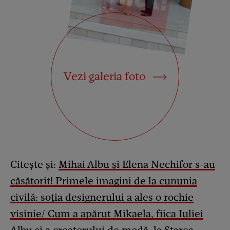
Vezi galeria foto
Citește și:
Mihai Albu și Elena Nechifor s-au
căsătorit! Primele imagini de la cununia
civilă: soția designerului a ales o rochie
vișinie/ Cum a apărut Mikaela, fiica Iuliei
Albu și a creatorului de modă, la Starea