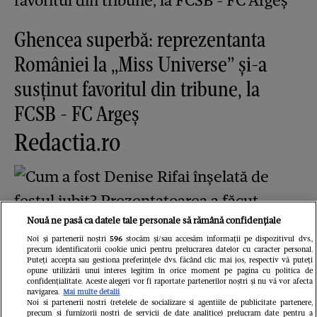
Ghencea superbă: reprezentanta
României la „Miss Universe” și-a
susținut favoritul din tribune, la
FCSB - FC Argeș
Redactia.ro
Nouă ne pasă ca datele tale personale să rămână confidențiale
Noi și partenerii noștri
596
stocăm și/sau accesăm informații pe dispozitivul dvs.,
precum identificatorii cookie unici pentru prelucrarea datelor cu caracter personal.
Cum a fost Denise Rifai înșelată de
Puteți accepta sau gestiona preferințele dvs. făcând clic mai jos, respectiv vă puteți
opune utilizării unui interes legitim în orice moment pe pagina cu politica de
fostul iubit? Prezentatoarea a făcut
confidențialitate. Aceste alegeri vor fi raportate partenerilor noștri și nu vă vor afecta
navigarea.
Mai multe detalii
Noi si partenerii nostri (retelele de socializare si agentiile de publicitate partenere,
dezvăluirea în direct, la TV
precum si furnizorii nostri de servicii de date analitice) prelucram date pentru a