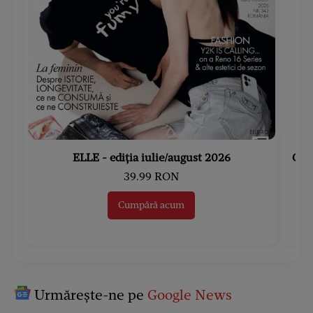
ELLE - ediția iulie/august 2026
Gard
39.99 RON
Cumpără acum
Urmărește-ne pe
Google News