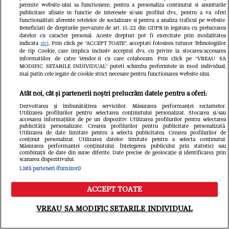
permite website-ului sa functioneze, pentru a personaliza continutul si anunturile
Libertatea.ro
publicitare afisate in functie de interesele si/sau profilul dvs., pentru a va oferi
functionalitati aferente retelelor de socializare si pentru a analiza traficul pe website.
Beneficiati de drepturile prevazute de art. 15-22 din GDPR in legatura cu prelucrarea
datelor cu caracter personal. Aceste drepturi pot fi exercitate prin modalitatea
indicata
aici
. Prin click pe “ACCEPT TOATE”, acceptati folosirea tuturor Tehnologiilor
de tip Cookie, care implica inclusiv acceptul dvs. cu privire la stocarea/accesarea
informatiilor de catre Vendor-ii cu care colaboram. Prin click pe “VREAU SA
MODIFIC SETARILE INDIVIDUAL” puteti schimba preferintele in mod individual,
mai putin cele legate de cookie strict necesare pentru functionarea website-ului.
Atât noi, cât și partenerii noștri prelucrăm datele pentru a oferi:
Dezvoltarea și îmbunătățirea serviciilor. Măsurarea performanței reclamelor.
Utilizarea profilurilor pentru selectarea conținutului personalizat. Stocarea și/sau
accesarea informațiilor de pe un dispozitiv. Utilizarea profilurilor pentru selectarea
publicității personalizate. Crearea profilurilor pentru publicitate personalizată.
Utilizarea de date limitate pentru a selecta publicitatea. Crearea profilurilor de
Povestea tânărului cu deficiență de
conținut personalizat. Utilizarea datelor limitate pentru a selecta conținutul.
Măsurarea performanței conținutului. Înțelegerea publicului prin statistici sau
auz care reprezintă România la
combinații de date din surse diferite. Date precise de geolocație și identificarea prin
scanarea dispozitivului.
Listă parteneri (furnizori)
concursuri mondiale de frumusețe:
ACCEPT TOATE
„Limitele există doar atunci când
Meniu
Caută
renunțăm la visurile noastre”
VREAU SA MODIFIC SETARILE INDIVIDUAL