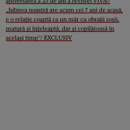
aniversarea a 25 de ani a revistei VIVA!:
„Iubirea noastră are acum cei 7 ani de acasă,
e o relație coaptă ca un măr cu obrajii roșii,
matură și înțeleaptă, dar și copilăroasă în
același timp”/ EXCLUSIV