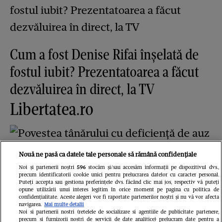
Cum a fost Denise Rifai înșelată de
fostul iubit? Prezentatoarea a făcut
dezvăluirea în direct, la TV
Libertatea.ro
Nouă ne pasă ca datele tale personale să rămână confidențiale
Noi și partenerii noștri
596
stocăm și/sau accesăm informații pe dispozitivul dvs.,
precum identificatorii cookie unici pentru prelucrarea datelor cu caracter personal.
Puteți accepta sau gestiona preferințele dvs. făcând clic mai jos, respectiv vă puteți
opune utilizării unui interes legitim în orice moment pe pagina cu politica de
confidențialitate. Aceste alegeri vor fi raportate partenerilor noștri și nu vă vor afecta
navigarea.
Mai multe detalii
Noi si partenerii nostri (retelele de socializare si agentiile de publicitate partenere,
precum si furnizorii nostri de servicii de date analitice) prelucram date pentru a