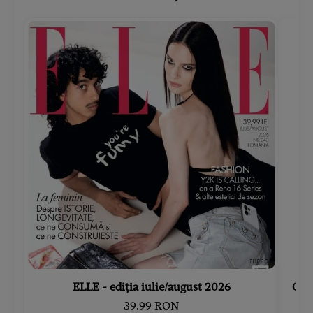
ELLE - ediția iulie/august 2026
Gard
39.99 RON