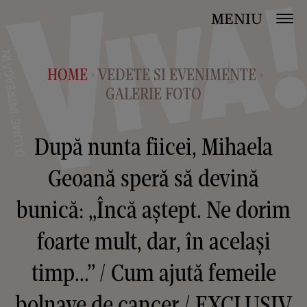
MENIU
HOME
VEDETE SI EVENIMENTE
>
>
GALERIE FOTO
După nunta fiicei, Mihaela
Geoană speră să devină
bunică: „Încă aștept. Ne dorim
foarte mult, dar, în același
timp...” / Cum ajută femeile
bolnave de cancer / EXCLUSIV