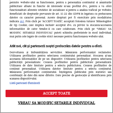
Povestea tânărului cu deficiență de
permite website-ului sa functioneze, pentru a personaliza continutul si anunturile
publicitare afisate in functie de interesele si/sau profilul dvs., pentru a va oferi
auz care reprezintă România la
functionalitati aferente retelelor de socializare si pentru a analiza traficul pe website.
Beneficiati de drepturile prevazute de art. 15-22 din GDPR in legatura cu prelucrarea
datelor cu caracter personal. Aceste drepturi pot fi exercitate prin modalitatea
concursuri mondiale de frumusețe:
indicata
aici
. Prin click pe “ACCEPT TOATE”, acceptati folosirea tuturor Tehnologiilor
de tip Cookie, care implica inclusiv acceptul dvs. cu privire la stocarea/accesarea
„Limitele există doar atunci când
informatiilor de catre Vendor-ii cu care colaboram. Prin click pe “VREAU SA
MODIFIC SETARILE INDIVIDUAL” puteti schimba preferintele in mod individual,
renunțăm la visurile noastre”
mai putin cele legate de cookie strict necesare pentru functionarea website-ului.
Atât noi, cât și partenerii noștri prelucrăm datele pentru a oferi:
Dezvoltarea și îmbunătățirea serviciilor. Măsurarea performanței reclamelor.
Utilizarea profilurilor pentru selectarea conținutului personalizat. Stocarea și/sau
accesarea informațiilor de pe un dispozitiv. Utilizarea profilurilor pentru selectarea
publicității personalizate. Crearea profilurilor pentru publicitate personalizată.
Utilizarea de date limitate pentru a selecta publicitatea. Crearea profilurilor de
conținut personalizat. Utilizarea datelor limitate pentru a selecta conținutul.
Măsurarea performanței conținutului. Înțelegerea publicului prin statistici sau
combinații de date din surse diferite. Date precise de geolocație și identificarea prin
scanarea dispozitivului.
Listă parteneri (furnizori)
ACCEPT TOATE
Meniu
Caută
VREAU SA MODIFIC SETARILE INDIVIDUAL