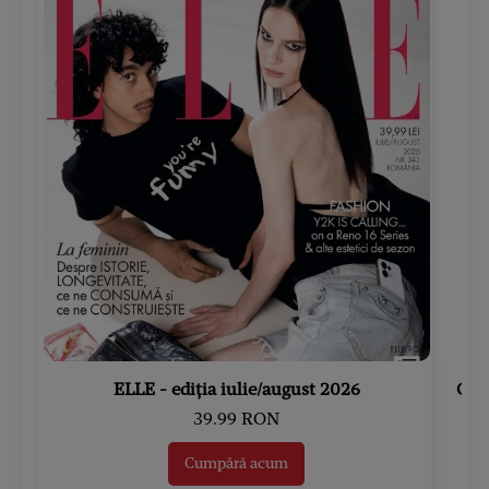
ELLE - ediția iulie/august 2026
Gard
39.99 RON
Cumpără acum