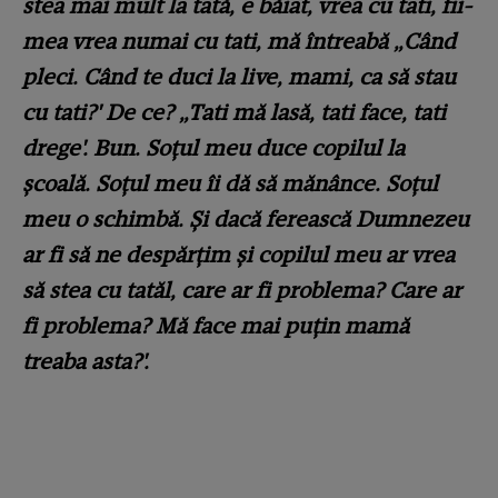
stea mai mult la tată, e băiat, vrea cu tati, fii-
mea vrea numai cu tati, mă întreabă „Când
pleci. Când te duci la live, mami, ca să stau
cu tati?' De ce? „Tati mă lasă, tati face, tati
drege'. Bun. Soțul meu duce copilul la
școală. Soțul meu îi dă să mănânce. Soțul
meu o schimbă. Și dacă ferească Dumnezeu
ar fi să ne despărțim și copilul meu ar vrea
să stea cu tatăl, care ar fi problema? Care ar
fi problema? Mă face mai puțin mamă
treaba asta?'.