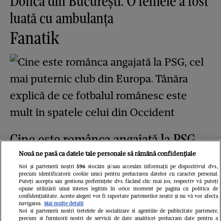
Donca din București. O femeie a fost
luată cu ambulanța
Fanatik
Cine este românca angajată la PSG,
cel mai puternic club din Europa.
Nouă ne pasă ca datele tale personale să rămână confidențiale
Noi și partenerii noștri
596
stocăm și/sau accesăm informații pe dispozitivul dvs.,
Tânăra explică de ce fotbalul
precum identificatorii cookie unici pentru prelucrarea datelor cu caracter personal.
Puteți accepta sau gestiona preferințele dvs. făcând clic mai jos, respectiv vă puteți
românesc este mult în spatele celui
opune utilizării unui interes legitim în orice moment pe pagina cu politica de
confidențialitate. Aceste alegeri vor fi raportate partenerilor noștri și nu vă vor afecta
din Occident
navigarea.
Mai multe detalii
Noi si partenerii nostri (retelele de socializare si agentiile de publicitate partenere,
precum si furnizorii nostri de servicii de date analitice) prelucram date pentru a