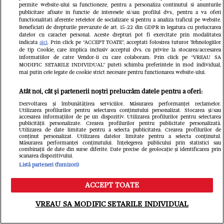
GSP.ro
permite website-ului sa functioneze, pentru a personaliza continutul si anunturile
publicitare afisate in functie de interesele si/sau profilul dvs., pentru a va oferi
functionalitati aferente retelelor de socializare si pentru a analiza traficul pe website.
Beneficiati de drepturile prevazute de art. 15-22 din GDPR in legatura cu prelucrarea
datelor cu caracter personal. Aceste drepturi pot fi exercitate prin modalitatea
indicata
aici
. Prin click pe “ACCEPT TOATE”, acceptati folosirea tuturor Tehnologiilor
de tip Cookie, care implica inclusiv acceptul dvs. cu privire la stocarea/accesarea
informatiilor de catre Vendor-ii cu care colaboram. Prin click pe “VREAU SA
MODIFIC SETARILE INDIVIDUAL” puteti schimba preferintele in mod individual,
mai putin cele legate de cookie strict necesare pentru functionarea website-ului.
Ghencea superbă: reprezentanta
Atât noi, cât și partenerii noștri prelucrăm datele pentru a oferi:
Dezvoltarea și îmbunătățirea serviciilor. Măsurarea performanței reclamelor.
României la „Miss Universe” și-a
Utilizarea profilurilor pentru selectarea conținutului personalizat. Stocarea și/sau
accesarea informațiilor de pe un dispozitiv. Utilizarea profilurilor pentru selectarea
susținut favoritul din tribune, la
publicității personalizate. Crearea profilurilor pentru publicitate personalizată.
Utilizarea de date limitate pentru a selecta publicitatea. Crearea profilurilor de
conținut personalizat. Utilizarea datelor limitate pentru a selecta conținutul.
FCSB - FC Argeș
Măsurarea performanței conținutului. Înțelegerea publicului prin statistici sau
combinații de date din surse diferite. Date precise de geolocație și identificarea prin
scanarea dispozitivului.
Redactia.ro
Listă parteneri (furnizori)
ACCEPT TOATE
Meniu
Caută
VREAU SA MODIFIC SETARILE INDIVIDUAL