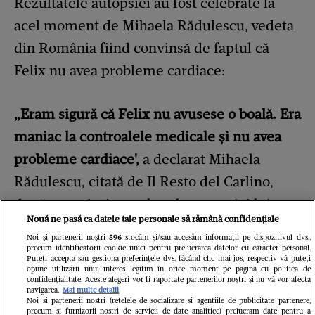
Rezultatele autopsiei au fost celebrate la
acel moment de Mihaela Rădulescu, vedeta
din România fiind convinsă de faptul că
Felix nu avea probleme cardiace:
„Eram sigură că Felix nu avusese o boală. Era
maniac la controalele medicale și nu avea
probleme cardiace',
a declarat Mihaela
Rădulescu, citată de Il Resto del Carlino,
după ce au ieșit rezultatele autopsiei lui
Nouă ne pasă ca datele tale personale să rămână confidențiale
Baumgartner.
Noi și partenerii noștri
596
stocăm și/sau accesăm informații pe dispozitivul dvs.,
precum identificatorii cookie unici pentru prelucrarea datelor cu caracter personal.
Puteți accepta sau gestiona preferințele dvs. făcând clic mai jos, respectiv vă puteți
opune utilizării unui interes legitim în orice moment pe pagina cu politica de
confidențialitate. Aceste alegeri vor fi raportate partenerilor noștri și nu vă vor afecta
navigarea.
Mai multe detalii
Noi si partenerii nostri (retelele de socializare si agentiile de publicitate partenere,
precum si furnizorii nostri de servicii de date analitice) prelucram date pentru a