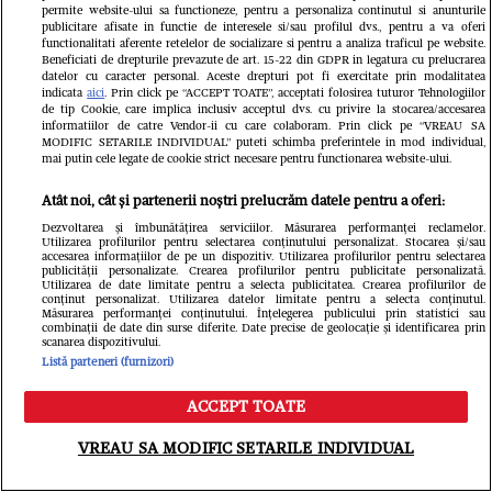
permite website-ului sa functioneze, pentru a personaliza continutul si anunturile
publicitare afisate in functie de interesele si/sau profilul dvs., pentru a va oferi
functionalitati aferente retelelor de socializare si pentru a analiza traficul pe website.
Beneficiati de drepturile prevazute de art. 15-22 din GDPR in legatura cu prelucrarea
Fii primul care afla toate noutățile
mondene
datelor cu caracter personal. Aceste drepturi pot fi exercitate prin modalitatea
indicata
aici
. Prin click pe “ACCEPT TOATE”, acceptati folosirea tuturor Tehnologiilor
Newsletter
de tip Cookie, care implica inclusiv acceptul dvs. cu privire la stocarea/accesarea
informatiilor de catre Vendor-ii cu care colaboram. Prin click pe “VREAU SA
MODIFIC SETARILE INDIVIDUAL” puteti schimba preferintele in mod individual,
mai putin cele legate de cookie strict necesare pentru functionarea website-ului.
Cel mai nou VIDEO
Atât noi, cât și partenerii noștri prelucrăm datele pentru a oferi:
Dezvoltarea și îmbunătățirea serviciilor. Măsurarea performanței reclamelor.
Utilizarea profilurilor pentru selectarea conținutului personalizat. Stocarea și/sau
accesarea informațiilor de pe un dispozitiv. Utilizarea profilurilor pentru selectarea
publicității personalizate. Crearea profilurilor pentru publicitate personalizată.
Utilizarea de date limitate pentru a selecta publicitatea. Crearea profilurilor de
conținut personalizat. Utilizarea datelor limitate pentru a selecta conținutul.
Măsurarea performanței conținutului. Înțelegerea publicului prin statistici sau
combinații de date din surse diferite. Date precise de geolocație și identificarea prin
scanarea dispozitivului.
Listă parteneri (furnizori)
ACCEPT TOATE
Meniu
Caută
VREAU SA MODIFIC SETARILE INDIVIDUAL