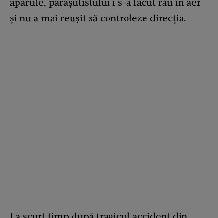
apărute, parașutistului i s-a făcut rău în aer
și nu a mai reușit să controleze direcția.
La scurt timp după tragicul accident din