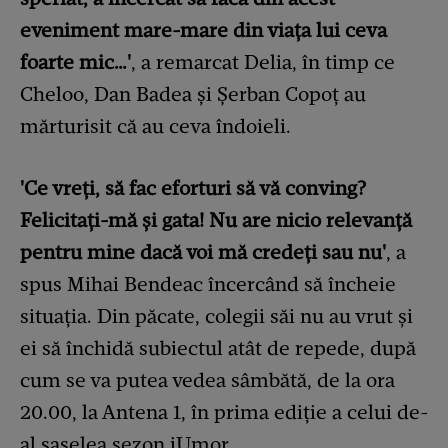
eveniment mare-mare din viața lui ceva
foarte mic…'
, a remarcat Delia, în timp ce
Cheloo, Dan Badea și Șerban Copoț au
mărturisit că au ceva îndoieli.
'Ce vreți, să fac eforturi să vă conving?
Felicitați-mă și gata! Nu are nicio relevanță
pentru mine dacă voi mă credeți sau nu'
, a
spus Mihai Bendeac încercând să încheie
situația. Din păcate, colegii săi nu au vrut și
ei să închidă subiectul atât de repede, după
cum se va putea vedea sâmbătă, de la ora
20.00, la Antena 1, în prima ediție a celui de-
al șaselea sezon iUmor.