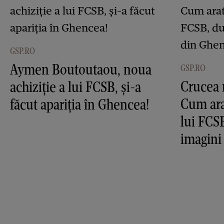
GSP.RO
Aymen Boutoutaou, noua
GSP.RO
Crucea 
achiziție a lui FCSB, și-a
Cum ara
făcut apariția în Ghencea!
lui FCS
imagini