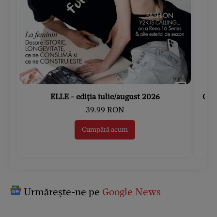
ELLE - ediția iulie/august 2026
Gard
39.99 RON
Cumpără acum
Urmărește-ne pe
Google News