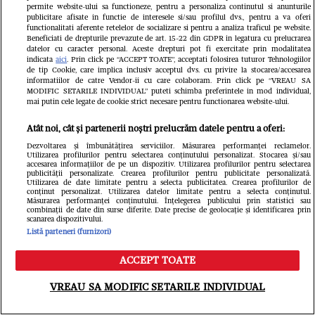
permite website-ului sa functioneze, pentru a personaliza continutul si anunturile
publicitare afisate in functie de interesele si/sau profilul dvs., pentru a va oferi
functionalitati aferente retelelor de socializare si pentru a analiza traficul pe website.
Beneficiati de drepturile prevazute de art. 15-22 din GDPR in legatura cu prelucrarea
datelor cu caracter personal. Aceste drepturi pot fi exercitate prin modalitatea
Avantaje
indicata
aici
. Prin click pe “ACCEPT TOATE”, acceptati folosirea tuturor Tehnologiilor
de tip Cookie, care implica inclusiv acceptul dvs. cu privire la stocarea/accesarea
informatiilor de catre Vendor-ii cu care colaboram. Prin click pe “VREAU SA
MODIFIC SETARILE INDIVIDUAL” puteti schimba preferintele in mod individual,
mai putin cele legate de cookie strict necesare pentru functionarea website-ului.
Atât noi, cât și partenerii noștri prelucrăm datele pentru a oferi:
Dezvoltarea și îmbunătățirea serviciilor. Măsurarea performanței reclamelor.
Utilizarea profilurilor pentru selectarea conținutului personalizat. Stocarea și/sau
accesarea informațiilor de pe un dispozitiv. Utilizarea profilurilor pentru selectarea
publicității personalizate. Crearea profilurilor pentru publicitate personalizată.
Utilizarea de date limitate pentru a selecta publicitatea. Crearea profilurilor de
conținut personalizat. Utilizarea datelor limitate pentru a selecta conținutul.
Măsurarea performanței conținutului. Înțelegerea publicului prin statistici sau
combinații de date din surse diferite. Date precise de geolocație și identificarea prin
scanarea dispozitivului.
COD NEGRU de la Urania în iulie!
Listă parteneri (furnizori)
Sărăcie lucie, probleme de sănătate
ACCEPT TOATE
Meniu
Caută
și necazuri fără oprire.. Ce zodii sunt
VREAU SA MODIFIC SETARILE INDIVIDUAL
grav afectate...