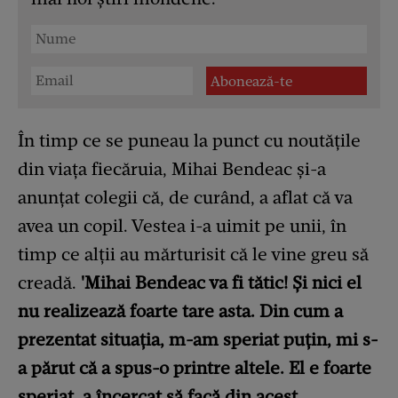
În timp ce se puneau la punct cu noutățile
din viața fiecăruia, Mihai Bendeac și-a
anunțat colegii că, de curând, a aflat că va
avea un copil. Vestea i-a uimit pe unii, în
timp ce alții au mărturisit că le vine greu să
creadă.
'Mihai Bendeac va fi tătic! Și nici el
nu realizează foarte tare asta. Din cum a
prezentat situația, m-am speriat puțin, mi s-
a părut că a spus-o printre altele. El e foarte
speriat, a încercat să facă din acest