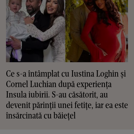
Ce s-a întâmplat cu Iustina Loghin și
Cornel Luchian după experiența
Insula iubirii. S-au căsătorit, au
devenit părinții unei fetițe, iar ea este
însărcinată cu băiețel