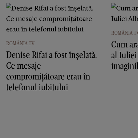
ROMÂNIA T
Cum ara
ROMÂNIA TV
Denise Rifai a fost înşelată.
al Iulie
Ce mesaje
imagini
compromiţătoare erau în
telefonul iubitului