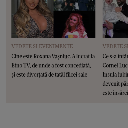
VEDETE SI EVENIMENTE
VEDETE S
Cine este Roxana Vașniuc. A lucrat la
Ce s-a întâ
Etno TV, de unde a fost concediată,
Cornel Luc
și este divorțată de tatăl fiicei sale
Insula iubir
devenit pări
este însărc