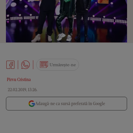
Urmărește-ne
Pirvu Cristina
22.02.2019, 13:26
.
Adaugă-ne ca sursă preferată în Google