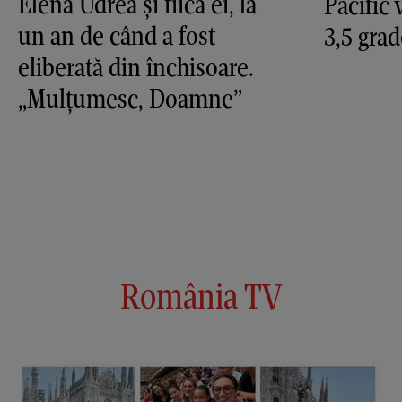
Elena Udrea și fiica ei, la
Pacific 
un an de când a fost
3,5 grad
eliberată din închisoare.
„Mulțumesc, Doamne”
România TV