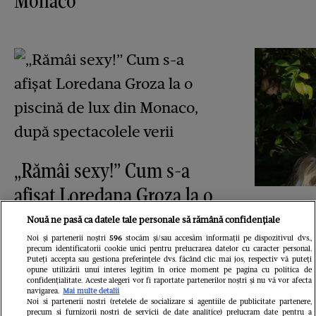
Monaco
„Rămâi sexy!” Cum s-a
afișat Loredana Groza la o
Fără inh
piscină de lux din Monaco,
Nouă ne pasă ca datele tale personale să rămână confidențiale
Arina S
după spectacolele verii
Noi și partenerii noștri
596
stocăm și/sau accesăm informații pe dispozitivul dvs.,
precum identificatorii cookie unici pentru prelucrarea datelor cu caracter personal.
ca o di
Puteți accepta sau gestiona preferințele dvs. făcând clic mai jos, respectiv vă puteți
opune utilizării unui interes legitim în orice moment pe pagina cu politica de
de la 
confidențialitate. Aceste alegeri vor fi raportate partenerilor noștri și nu vă vor afecta
navigarea.
Mai multe detalii
Noi si partenerii nostri (retelele de socializare si agentiile de publicitate partenere,
precum si furnizorii nostri de servicii de date analitice) prelucram date pentru a