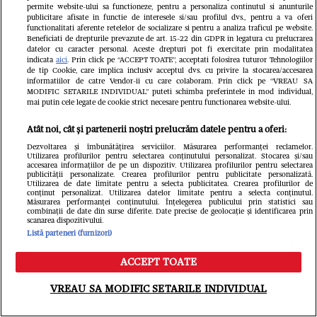
permite website-ului sa functioneze, pentru a personaliza continutul si anunturile
Fii primul care afla toate noutățile
mondene
publicitare afisate in functie de interesele si/sau profilul dvs., pentru a va oferi
functionalitati aferente retelelor de socializare si pentru a analiza traficul pe website.
Beneficiati de drepturile prevazute de art. 15-22 din GDPR in legatura cu prelucrarea
Newsletter
datelor cu caracter personal. Aceste drepturi pot fi exercitate prin modalitatea
indicata
aici
. Prin click pe “ACCEPT TOATE”, acceptati folosirea tuturor Tehnologiilor
de tip Cookie, care implica inclusiv acceptul dvs. cu privire la stocarea/accesarea
informatiilor de catre Vendor-ii cu care colaboram. Prin click pe “VREAU SA
Cel mai nou VIDEO
MODIFIC SETARILE INDIVIDUAL” puteti schimba preferintele in mod individual,
mai putin cele legate de cookie strict necesare pentru functionarea website-ului.
Atât noi, cât și partenerii noștri prelucrăm datele pentru a oferi:
Dezvoltarea și îmbunătățirea serviciilor. Măsurarea performanței reclamelor.
Utilizarea profilurilor pentru selectarea conținutului personalizat. Stocarea și/sau
accesarea informațiilor de pe un dispozitiv. Utilizarea profilurilor pentru selectarea
publicității personalizate. Crearea profilurilor pentru publicitate personalizată.
Utilizarea de date limitate pentru a selecta publicitatea. Crearea profilurilor de
conținut personalizat. Utilizarea datelor limitate pentru a selecta conținutul.
Măsurarea performanței conținutului. Înțelegerea publicului prin statistici sau
combinații de date din surse diferite. Date precise de geolocație și identificarea prin
scanarea dispozitivului.
Listă parteneri (furnizori)
ACCEPT TOATE
Meniu
Caută
VREAU SA MODIFIC SETARILE INDIVIDUAL