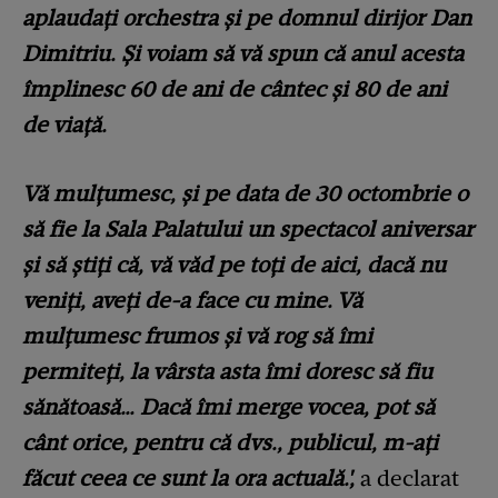
aplaudați orchestra și pe domnul dirijor Dan
Dimitriu. Și voiam să vă spun că anul acesta
împlinesc 60 de ani de cântec și 80 de ani
de viață.
Vă mulțumesc, și pe data de 30 octombrie o
să fie la Sala Palatului un spectacol aniversar
și să știți că, vă văd pe toți de aici, dacă nu
veniți, aveți de-a face cu mine. Vă
mulțumesc frumos și vă rog să îmi
permiteți, la vârsta asta îmi doresc să fiu
sănătoasă… Dacă îmi merge vocea, pot să
cânt orice, pentru că dvs., publicul, m-ați
făcut ceea ce sunt la ora actuală.',
a declarat