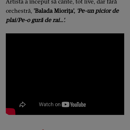
Artista a început să cânte, tot live, dar fără
orchestră,
'Balada Miorița',
'Pe-un picior de
plai/Pe-o gură de rai…'.