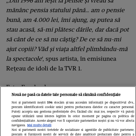
„Din 1996 am ieșit la pensie și vreau să
mănânc pensia statului până… am o pensie
bună, am 4.000 lei, îmi ajung, aș putea să
stau acasă, să-mi plătesc dările, dar dacă pot
să cânt de ce să nu câștig? De ce să nu-mi
ajut copiii? Văd și viața altfel plimbându-mă
la spectacole
‘, spus artista, în emisiunea
Rețeau de idoli de la TVR 1.
Foto: Facebook
Nouă ne pasă ca datele tale personale să rămână confidențiale
Noi și partenerii noștri
596
stocăm și/sau accesăm informații pe dispozitivul dvs.,
precum identificatorii cookie unici pentru prelucrarea datelor cu caracter personal.
Puteți accepta sau gestiona preferințele dvs. făcând clic mai jos, respectiv vă puteți
opune utilizării unui interes legitim în orice moment pe pagina cu politica de
confidențialitate. Aceste alegeri vor fi raportate partenerilor noștri și nu vă vor afecta
navigarea.
Mai multe detalii
Noi si partenerii nostri (retelele de socializare si agentiile de publicitate partenere,
precum si furnizorii nostri de servicii de date analitice) prelucram date pentru a