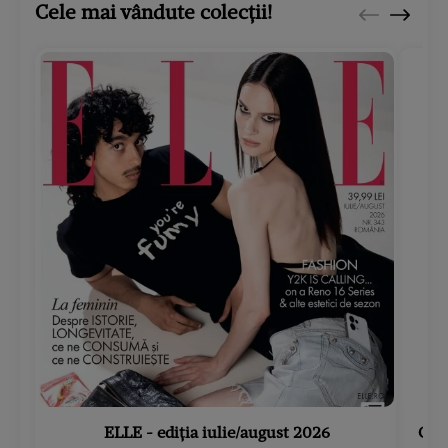
Cele mai vândute colecții!
ELLE - ediția iulie/august 2026
Gard