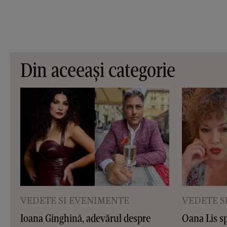
Din aceeași categorie
VEDETE SI EVENIMENTE
VEDETE S
Ioana Ginghină, adevărul despre
Oana Lis sp