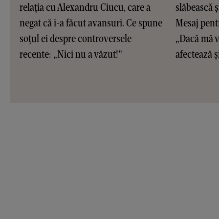
relația cu Alexandru Ciucu, care a
slăbească ș
negat că i-a făcut avansuri. Ce spune
Mesaj pentr
soțul ei despre controversele
„Dacă mă ve
recente: „Nici nu a văzut!”
afectează și