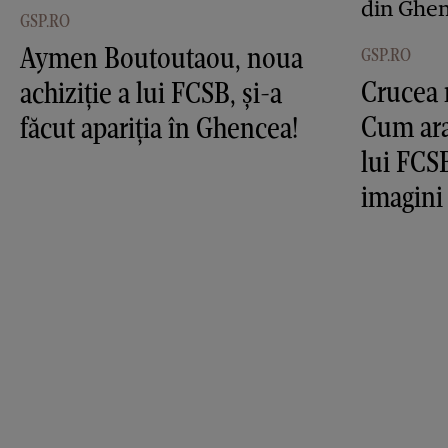
GSP.RO
Aymen Boutoutaou, noua
GSP.RO
Crucea 
achiziție a lui FCSB, și-a
Cum ara
făcut apariția în Ghencea!
lui FCS
imagini