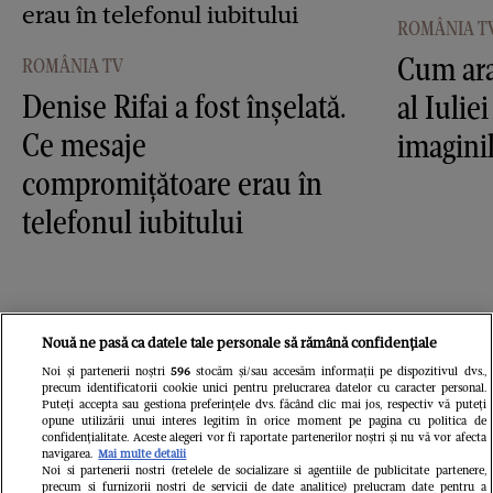
ROMÂNIA T
Cum ara
ROMÂNIA TV
Denise Rifai a fost înşelată.
al Iulie
Ce mesaje
imagini
compromiţătoare erau în
telefonul iubitului
Nouă ne pasă ca datele tale personale să rămână confidențiale
Noi și partenerii noștri
596
stocăm și/sau accesăm informații pe dispozitivul dvs.,
precum identificatorii cookie unici pentru prelucrarea datelor cu caracter personal.
Puteți accepta sau gestiona preferințele dvs. făcând clic mai jos, respectiv vă puteți
opune utilizării unui interes legitim în orice moment pe pagina cu politica de
confidențialitate. Aceste alegeri vor fi raportate partenerilor noștri și nu vă vor afecta
TV Mania
navigarea.
Mai multe detalii
Noi si partenerii nostri (retelele de socializare si agentiile de publicitate partenere,
precum si furnizorii nostri de servicii de date analitice) prelucram date pentru a