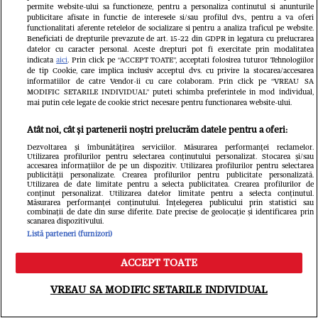
permite website-ului sa functioneze, pentru a personaliza continutul si anunturile
publicitare afisate in functie de interesele si/sau profilul dvs., pentru a va oferi
functionalitati aferente retelelor de socializare si pentru a analiza traficul pe website.
Beneficiati de drepturile prevazute de art. 15-22 din GDPR in legatura cu prelucrarea
datelor cu caracter personal. Aceste drepturi pot fi exercitate prin modalitatea
indicata
aici
. Prin click pe “ACCEPT TOATE”, acceptati folosirea tuturor Tehnologiilor
de tip Cookie, care implica inclusiv acceptul dvs. cu privire la stocarea/accesarea
informatiilor de catre Vendor-ii cu care colaboram. Prin click pe “VREAU SA
MODIFIC SETARILE INDIVIDUAL” puteti schimba preferintele in mod individual,
mai putin cele legate de cookie strict necesare pentru functionarea website-ului.
Atât noi, cât și partenerii noștri prelucrăm datele pentru a oferi:
Dezvoltarea și îmbunătățirea serviciilor. Măsurarea performanței reclamelor.
„Paradisul” secret al Mihaelei
Utilizarea profilurilor pentru selectarea conținutului personalizat. Stocarea și/sau
accesarea informațiilor de pe un dispozitiv. Utilizarea profilurilor pentru selectarea
publicității personalizate. Crearea profilurilor pentru publicitate personalizată.
Rădulescu. Vedeta a publicat
Utilizarea de date limitate pentru a selecta publicitatea. Crearea profilurilor de
conținut personalizat. Utilizarea datelor limitate pentru a selecta conținutul.
Măsurarea performanței conținutului. Înțelegerea publicului prin statistici sau
imaginile de care toți s-au mirat:
combinații de date din surse diferite. Date precise de geolocație și identificarea prin
scanarea dispozitivului.
Cum trăia cu Felix Baumgartner în
Listă parteneri (furnizori)
Monaco
ACCEPT TOATE
Meniu
Caută
VREAU SA MODIFIC SETARILE INDIVIDUAL