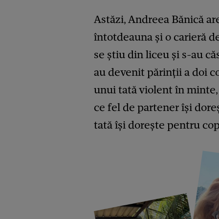
Astăzi, Andreea Bănică are 
întotdeauna și o carieră d
se știu din liceu și s-au c
au devenit părinții a doi c
unui tată violent în minte
ce fel de partener îşi doreş
tată îşi doreşte pentru copi