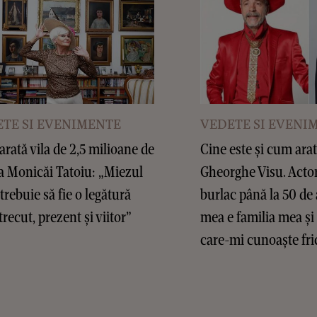
TE SI EVENIMENTE
VEDETE SI EVENI
rată vila de 2,5 milioane de
Cine este și cum arat
a Monicăi Tatoiu: „Miezul
Gheorghe Visu. Actor
 trebuie să fie o legătură
burlac până la 50 de 
trecut, prezent și viitor”
mea e familia mea și
care-mi cunoaște fric