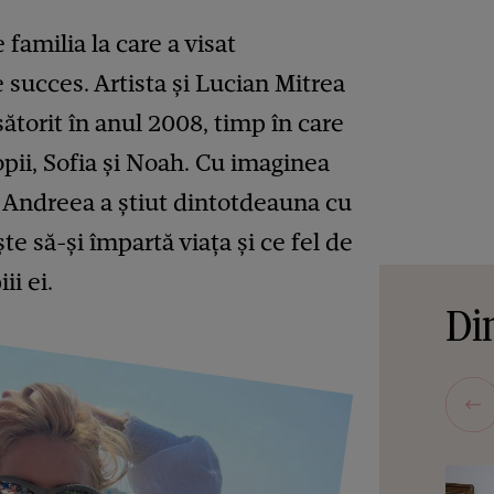
familia la care a visat
e succes. Artista și Lucian Mitrea
ăsătorit în anul 2008, timp în care
opii, Sofia și Noah. Cu imaginea
, Andreea a ştiut dintotdeauna cu
te să-şi împartă viaţa şi ce fel de
ii ei.
Din