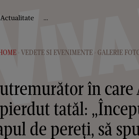
Actualitate
...
HOME
VEDETE SI EVENIMENTE
GALERIE FOT
>
>
utremurător în care
 pierdut tatăl: „Înc
pul de pereți, să sp