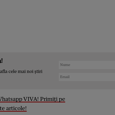
!
afla cele mai noi știri
Whatsapp VIVA! Primiți pe
e articole!