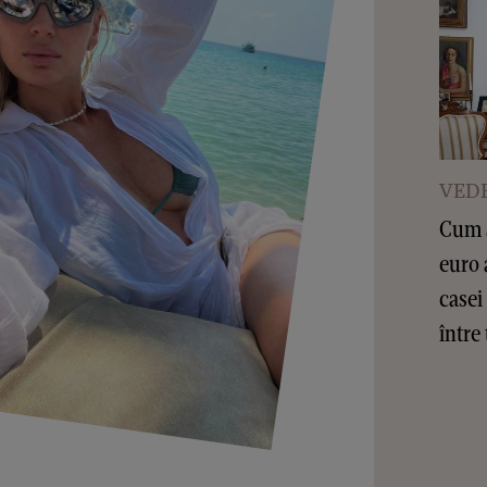
VEDE
Cum a
euro 
casei
între 