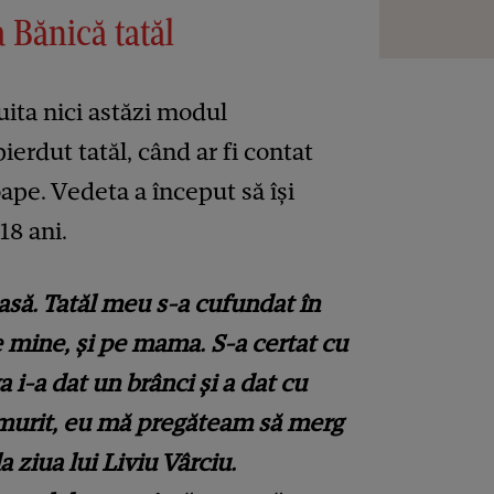
 Bănică tatăl
ita nici astăzi modul
ierdut tatăl, când ar fi contat
oape. Vedeta a început să își
18 ani.
asă. Tatăl meu s-a cufundat în
 mine, și pe mama. S-a certat cu
a i-a dat un brânci și a dat cu
 murit, eu mă pregăteam să merg
 ziua lui Liviu Vârciu.