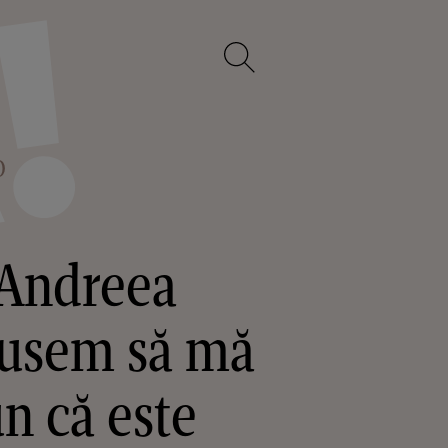
O
 Andreea
epusem să mă
un că este