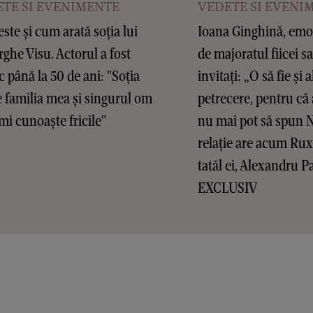
TE SI EVENIMENTE
VEDETE SI EVENI
este și cum arată soția lui
Ioana Ginghină, emoț
ghe Visu. Actorul a fost
de majoratul fiicei sa
c până la 50 de ani: "Soția
invitați: „O să fie și a
 familia mea și singurul om
petrecere, pentru că 
mi cunoaște fricile"
nu mai pot să spun 
relație are acum Ru
tatăl ei, Alexandru P
EXCLUSIV