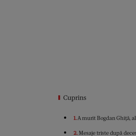
Cuprins
1
A murit Bogdan Ghiță, a
2
Mesaje triste după deces