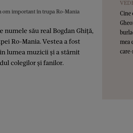
VEDE
n om important în trupa Ro-Mania
Cine 
Gheor
e numele său real Bogdan Ghiță,
burla
upei Ro-Mania. Vestea a fost
mea e
care-
in lumea muzicii și a stârnit
ul colegilor și fanilor.