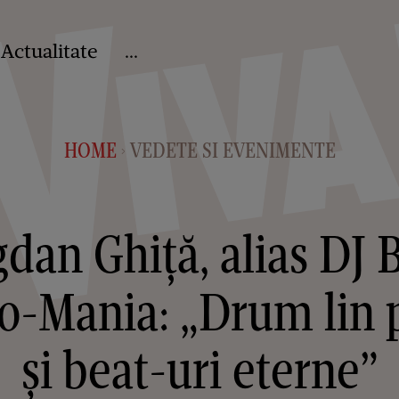
Actualitate
...
HOME
VEDETE SI EVENIMENTE
>
dan Ghiță, alias DJ
o-Mania: „Drum lin p
și beat-uri eterne”