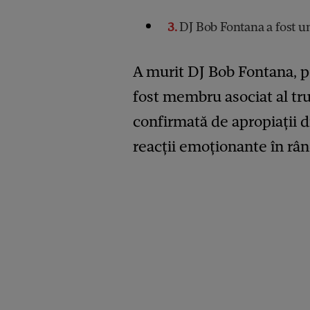
3
DJ Bob Fontana a fost u
A murit DJ Bob Fontana, p
fost membru asociat al tr
confirmată de apropiații d
reacții emoționante în rând