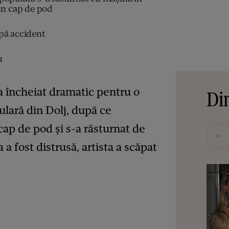
 un cap de pod
pă accident
u
a încheiat dramatic pentru o
Din
lară din Dolj, după ce
cap de pod și s-a răsturnat de
a fost distrusă, artista a scăpat