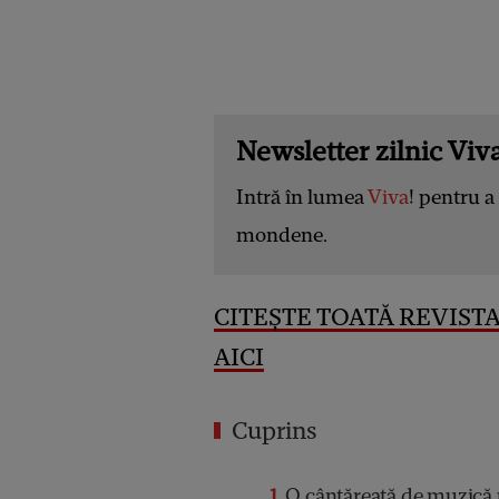
Newsletter zilnic Viva
Intră în lumea
Viva
! pentru a 
mondene.
CITEȘTE TOATĂ REVISTA
AICI
Cuprins
1
O cântăreață de muzică 