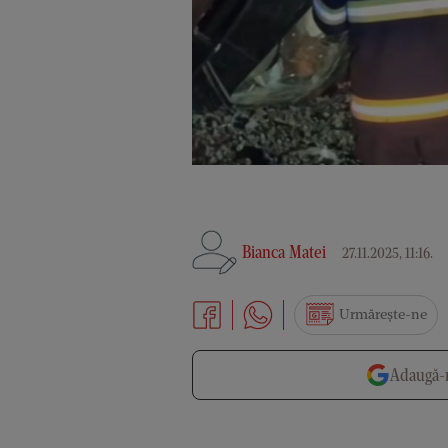
Bianca Matei
27.11.2025, 11:16
.
Urmărește-ne
Adaugă-n