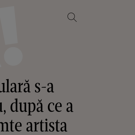
lară s-a
u, după ce a
mte artista