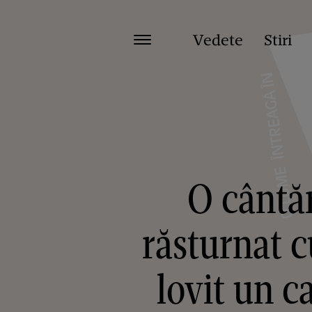
Vedete
Stiri
O cântă
răsturnat c
lovit un c