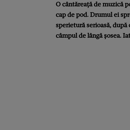
O cântăreață de muzică pop
cap de pod. Drumul ei spre
sperietură serioasă, după 
câmpul de lângă șosea. Ia