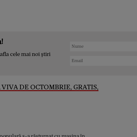
!
afla cele mai noi știri
 VIVA DE OCTOMBRIE, GRATIS,
populară s-a răsturnat cu mașina în