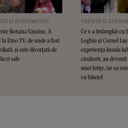
TE SI EVENIMENTE
VEDETE SI EVENI
este Roxana Vașniuc. A
Ce s-a întâmplat cu 
t la Etno TV, de unde a fost
Loghin și Cornel Lu
diată, și este divorțată de
experiența Insula iub
fiicei sale
căsătorit, au devenit 
unei fetițe, iar ea es
cu băiețel