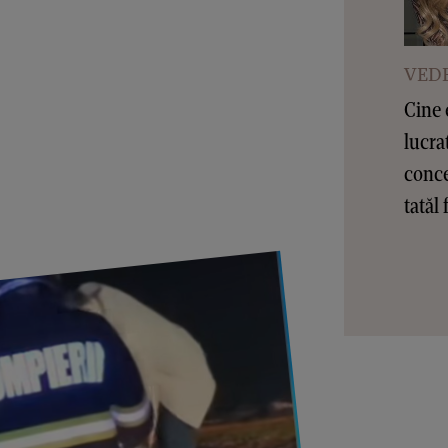
VEDE
Cine 
lucra
conce
tatăl 