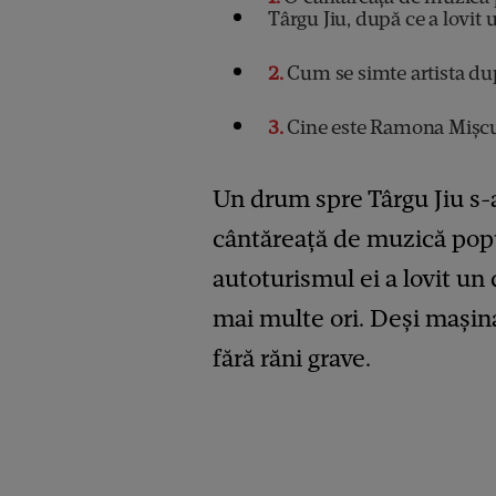
Târgu Jiu, după ce a lovit
2
Cum se simte artista du
3
Cine este Ramona Mișc
Un drum spre Târgu Jiu s-
cântăreață de muzică popu
autoturismul ei a lovit un 
mai multe ori. Deși mașina 
fără răni grave.