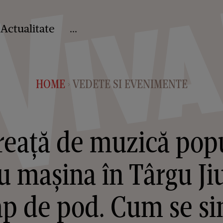
Actualitate
...
HOME
VEDETE SI EVENIMENTE
>
reață de muzică popu
u mașina în Târgu Ji
ap de pod. Cum se si