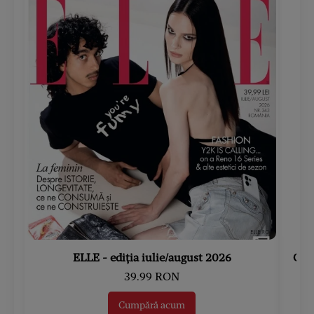
ELLE - ediția iulie/august 2026
Gard
39.99 RON
Cumpără acum