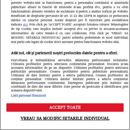
auz care reprezintă România la
permite website-ului sa functioneze, pentru a personaliza continutul si anunturile
publicitare afisate in functie de interesele si/sau profilul dvs., pentru a va oferi
concursuri mondiale de frumusețe:
functionalitati aferente retelelor de socializare si pentru a analiza traficul pe website.
Beneficiati de drepturile prevazute de art. 15-22 din GDPR in legatura cu prelucrarea
„Limitele există doar atunci când
datelor cu caracter personal. Aceste drepturi pot fi exercitate prin modalitatea
indicata
aici
. Prin click pe “ACCEPT TOATE”, acceptati folosirea tuturor Tehnologiilor
renunțăm la visurile noastre”
de tip Cookie, care implica inclusiv acceptul dvs. cu privire la stocarea/accesarea
informatiilor de catre Vendor-ii cu care colaboram. Prin click pe “VREAU SA
MODIFIC SETARILE INDIVIDUAL” puteti schimba preferintele in mod individual,
mai putin cele legate de cookie strict necesare pentru functionarea website-ului.
Atât noi, cât și partenerii noștri prelucrăm datele pentru a oferi:
Dezvoltarea și îmbunătățirea serviciilor. Măsurarea performanței reclamelor.
Utilizarea profilurilor pentru selectarea conținutului personalizat. Stocarea și/sau
accesarea informațiilor de pe un dispozitiv. Utilizarea profilurilor pentru selectarea
publicității personalizate. Crearea profilurilor pentru publicitate personalizată.
Utilizarea de date limitate pentru a selecta publicitatea. Crearea profilurilor de
conținut personalizat. Utilizarea datelor limitate pentru a selecta conținutul.
Măsurarea performanței conținutului. Înțelegerea publicului prin statistici sau
combinații de date din surse diferite. Date precise de geolocație și identificarea prin
scanarea dispozitivului.
Listă parteneri (furnizori)
ACCEPT TOATE
Meniu
Caută
VREAU SA MODIFIC SETARILE INDIVIDUAL