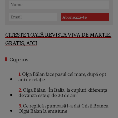
CITEȘTE TOATĂ REVISTA VIVA DE MARTIE,
GRATIS, AICI
Cuprins
1
Olga Bălan face pasul cel mare, după opt
ani de relație
2
Olga Bălan: 'În Italia, la cupluri, diferența
de vârstă este și de 20 de ani'
3
Ce replică spumoasă i-a dat Cristi Brancu
Olgăi Bălan la emisiune