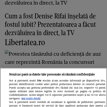
Cum a fost Denise Rifai înșelată de
fostul iubit? Prezentatoarea a făcut
dezvăluirea în direct, la TV
Libertatea.ro
Nouă ne pasă ca datele tale personale să rămână confidențiale
Noi și partenerii noștri
596
stocăm și/sau accesăm informații pe dispozitivul dvs.,
precum identificatorii cookie unici pentru prelucrarea datelor cu caracter personal.
Puteți accepta sau gestiona preferințele dvs. făcând clic mai jos, respectiv vă puteți
opune utilizării unui interes legitim în orice moment pe pagina cu politica de
confidențialitate. Aceste alegeri vor fi raportate partenerilor noștri și nu vă vor afecta
Povestea tânărului cu deficiență de
navigarea.
Mai multe detalii
Noi si partenerii nostri (retelele de socializare si agentiile de publicitate partenere,
precum si furnizorii nostri de servicii de date analitice) prelucram date pentru a