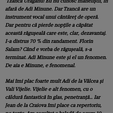
'Tzancă Uraganu! Eu nu cunosc maneliștii, în
afară de Adi Minune. Dar Tzancă are un
instrument vocal unui cântăreț de operă.
Dar pentru că pierde nopțile a căpătat
această răgușeală care este, clar, dezavantaj.
I-a distrus 70 % din randament. Florin
Salam? Când e vorba de răgușeală, s-a
terminat. Adi Minune este și el un fenomen.
De aia e Minune, e fenomenal.
Mai îmi plac foarte mult Adi de la Vâlcea și
Vali Vijelie. Vijelie e alt fenomen, cu o
căldură fantastică în glas, penetranță… Iar
Jean de la Craiova îmi place ca repertoriu,