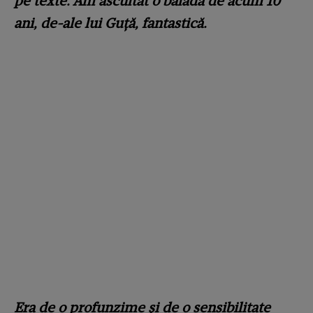
pe texte. Am ascultat o baladă de acum 10
ani, de-ale lui Guță, fantastică.
Era de o profunzime și de o sensibilitate