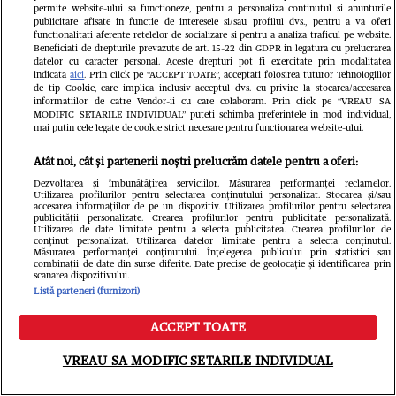
permite website-ului sa functioneze, pentru a personaliza continutul si anunturile
publicitare afisate in functie de interesele si/sau profilul dvs., pentru a va oferi
functionalitati aferente retelelor de socializare si pentru a analiza traficul pe website.
Din aceeași categorie
Beneficiati de drepturile prevazute de art. 15-22 din GDPR in legatura cu prelucrarea
datelor cu caracter personal. Aceste drepturi pot fi exercitate prin modalitatea
indicata
aici
. Prin click pe “ACCEPT TOATE”, acceptati folosirea tuturor Tehnologiilor
de tip Cookie, care implica inclusiv acceptul dvs. cu privire la stocarea/accesarea
informatiilor de catre Vendor-ii cu care colaboram. Prin click pe “VREAU SA
MODIFIC SETARILE INDIVIDUAL” puteti schimba preferintele in mod individual,
mai putin cele legate de cookie strict necesare pentru functionarea website-ului.
Atât noi, cât și partenerii noștri prelucrăm datele pentru a oferi:
Dezvoltarea și îmbunătățirea serviciilor. Măsurarea performanței reclamelor.
Utilizarea profilurilor pentru selectarea conținutului personalizat. Stocarea și/sau
accesarea informațiilor de pe un dispozitiv. Utilizarea profilurilor pentru selectarea
publicității personalizate. Crearea profilurilor pentru publicitate personalizată.
Utilizarea de date limitate pentru a selecta publicitatea. Crearea profilurilor de
conținut personalizat. Utilizarea datelor limitate pentru a selecta conținutul.
Măsurarea performanței conținutului. Înțelegerea publicului prin statistici sau
combinații de date din surse diferite. Date precise de geolocație și identificarea prin
scanarea dispozitivului.
VEDETE SI EVENIMENTE
VEDETE S
Listă parteneri (furnizori)
Cine este Roxana Vașniuc. A lucrat la
Ce s-a întâ
ACCEPT TOATE
Etno TV, de unde a fost concediată,
Cornel Luc
Meniu
Caută
VREAU SA MODIFIC SETARILE INDIVIDUAL
și este divorțată de tatăl fiicei sale
Insula iubir