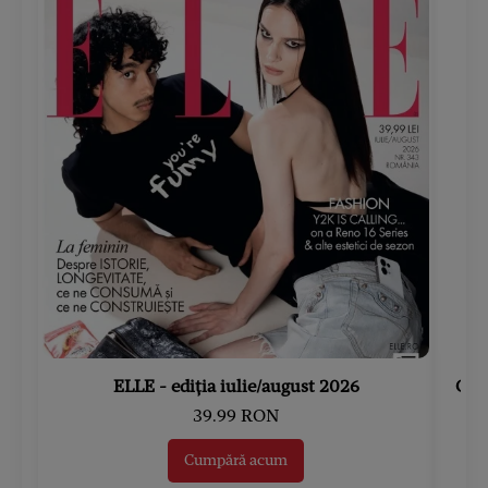
ELLE - ediția iulie/august 2026
Gard
39.99 RON
Cumpără acum