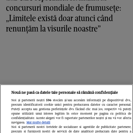
concursuri mondiale de frumusețe:
„Limitele există doar atunci când
renunțăm la visurile noastre”
Nouă ne pasă ca datele tale personale să rămână confidențiale
Noi și partenerii noștri
596
stocăm și/sau accesăm informații pe dispozitivul dvs.,
precum identificatorii cookie unici pentru prelucrarea datelor cu caracter personal.
Puteți accepta sau gestiona preferințele dvs. făcând clic mai jos, respectiv vă puteți
opune utilizării unui interes legitim în orice moment pe pagina cu politica de
confidențialitate. Aceste alegeri vor fi raportate partenerilor noștri și nu vă vor afecta
navigarea.
Mai multe detalii
Noi si partenerii nostri (retelele de socializare si agentiile de publicitate partenere,
precum si furnizorii nostri de servicii de date analitice) prelucram date pentru a