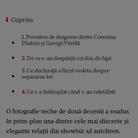
Cuprins
1
Povestea de dragoste dintre Cosmina
Păsărin și George Vintilă
2
De ce s-au despărțit cei doi, de fapt
3
Ce declarații a făcut vedeta despre
separarea lor
4
Ce s-a întâmplat când s-au reîntâlnit
O fotografie veche de două decenii a readus
în prim-plan una dintre cele mai discrete și
elegante relații din showbiz-ul autohton.