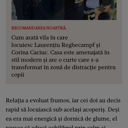
RECOMANDAREA NOASTRĂ:
Cum arată vila în care
locuiesc Laurențiu Reghecampf și
Corina Caciuc. Casa este amenajată în
stil modern și are o curte care s-a
transformat în zonă de distracție pentru
copii
Relația a evoluat frumos, iar cei doi au decis
rapid să locuiască sub același acoperiș. Deși
ea era mai energică și dornică de glume, el
reușea să aducă echilibrul prin calm și