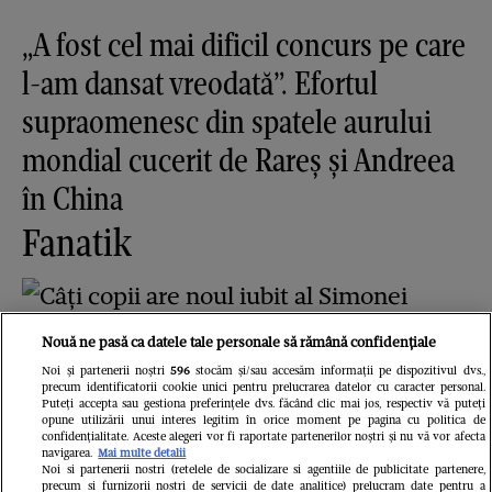
„A fost cel mai dificil concurs pe care
l-am dansat vreodată”. Efortul
supraomenesc din spatele aurului
mondial cucerit de Rareș și Andreea
în China
Fanatik
Nouă ne pasă ca datele tale personale să rămână confidențiale
Noi și partenerii noștri
596
stocăm și/sau accesăm informații pe dispozitivul dvs.,
precum identificatorii cookie unici pentru prelucrarea datelor cu caracter personal.
Puteți accepta sau gestiona preferințele dvs. făcând clic mai jos, respectiv vă puteți
Câți copii are noul iubit al Simonei
opune utilizării unui interes legitim în orice moment pe pagina cu politica de
confidențialitate. Aceste alegeri vor fi raportate partenerilor noștri și nu vă vor afecta
navigarea.
Mai multe detalii
Halep, de fapt. Dorin Mateiu are 58
Noi si partenerii nostri (retelele de socializare si agentiile de publicitate partenere,
precum si furnizorii nostri de servicii de date analitice) prelucram date pentru a