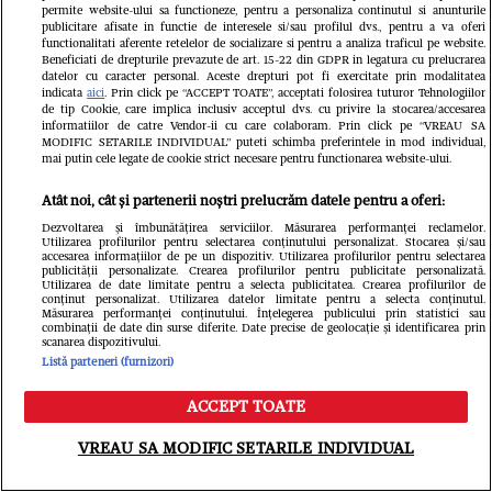
de ani
permite website-ului sa functioneze, pentru a personaliza continutul si anunturile
publicitare afisate in functie de interesele si/sau profilul dvs., pentru a va oferi
functionalitati aferente retelelor de socializare si pentru a analiza traficul pe website.
GSP.ro
Beneficiati de drepturile prevazute de art. 15-22 din GDPR in legatura cu prelucrarea
datelor cu caracter personal. Aceste drepturi pot fi exercitate prin modalitatea
indicata
aici
. Prin click pe “ACCEPT TOATE”, acceptati folosirea tuturor Tehnologiilor
de tip Cookie, care implica inclusiv acceptul dvs. cu privire la stocarea/accesarea
informatiilor de catre Vendor-ii cu care colaboram. Prin click pe “VREAU SA
MODIFIC SETARILE INDIVIDUAL” puteti schimba preferintele in mod individual,
mai putin cele legate de cookie strict necesare pentru functionarea website-ului.
Atât noi, cât și partenerii noștri prelucrăm datele pentru a oferi:
Dezvoltarea și îmbunătățirea serviciilor. Măsurarea performanței reclamelor.
Ghencea superbă: reprezentanta
Utilizarea profilurilor pentru selectarea conținutului personalizat. Stocarea și/sau
accesarea informațiilor de pe un dispozitiv. Utilizarea profilurilor pentru selectarea
publicității personalizate. Crearea profilurilor pentru publicitate personalizată.
României la „Miss Universe” și-a
Utilizarea de date limitate pentru a selecta publicitatea. Crearea profilurilor de
conținut personalizat. Utilizarea datelor limitate pentru a selecta conținutul.
susținut favoritul din tribune, la
Măsurarea performanței conținutului. Înțelegerea publicului prin statistici sau
combinații de date din surse diferite. Date precise de geolocație și identificarea prin
scanarea dispozitivului.
FCSB - FC Argeș
Listă parteneri (furnizori)
Redactia.ro
ACCEPT TOATE
Meniu
Caută
VREAU SA MODIFIC SETARILE INDIVIDUAL