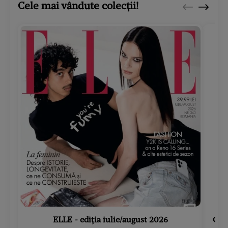
Cele mai vândute colecții!
ELLE - ediția iulie/august 2026
Gard