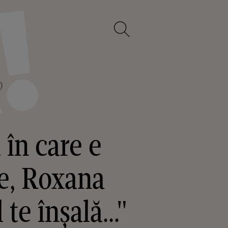
O
în care e
te, Roxana
e înșală..."