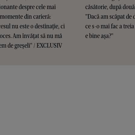
onante despre cele mai
căsătorie, după două
 momente din carieră:
"Dacă am scăpat de d
esul nu este o destinație, ci
ce s-o mai fac a treia
oces. Am învățat să nu mă
e bine așa?"
em de greșeli" / EXCLUSIV