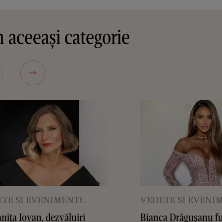
 aceeași categorie
TE SI EVENIMENTE
VEDETE SI EVENI
ița Iovan, dezvăluiri
Bianca Drăgușanu f