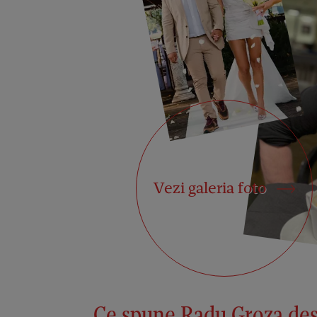
Vezi galeria foto
Ce spune Radu Groza desp