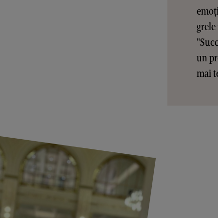
emoți
grele
"Succ
un pr
mai t