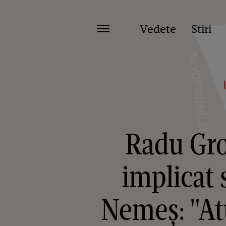
Vedete
Stiri
Radu Gro
implicat 
Nemeș: "Atu