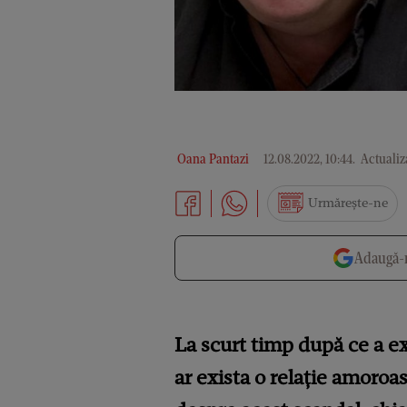
Oana Pantazi
12.08.2022, 10:44
.
Actualiza
Urmărește-ne
Adaugă-n
La scurt timp după ce a ex
ar exista o relație amoroas