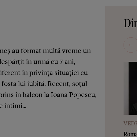
Din
meș au format multă vreme un
despărțit în urmă cu 7 ani,
ferent în privința situației cu
fosta lui iubită. Recent, soțul
rins în balcon la Ioana Popescu,
de intimi…
VEDE
Roman