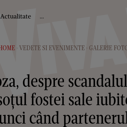
Actualitate
...
HOME
VEDETE SI EVENIMENTE
GALERIE FOT
>
>
za, despre scandalul 
soțul fostei sale iubi
nci când partenerul t