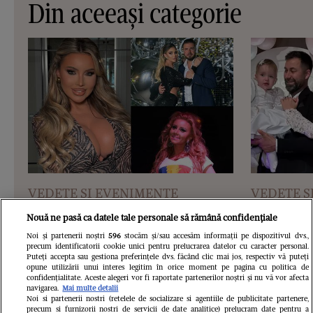
Din aceeași categorie
VEDETE SI EVENIMENTE
VEDETE S
Cine este Roxana Vașniuc. A lucrat la
Ce s-a întâ
Nouă ne pasă ca datele tale personale să rămână confidențiale
Etno TV, de unde a fost concediată,
Cornel Luc
Noi și partenerii noștri
596
stocăm și/sau accesăm informații pe dispozitivul dvs.,
precum identificatorii cookie unici pentru prelucrarea datelor cu caracter personal.
Puteți accepta sau gestiona preferințele dvs. făcând clic mai jos, respectiv vă puteți
și este divorțată de tatăl fiicei sale
Insula iubir
opune utilizării unui interes legitim în orice moment pe pagina cu politica de
confidențialitate. Aceste alegeri vor fi raportate partenerilor noștri și nu vă vor afecta
devenit pări
navigarea.
Mai multe detalii
Noi si partenerii nostri (retelele de socializare si agentiile de publicitate partenere,
este însărc
precum si furnizorii nostri de servicii de date analitice) prelucram date pentru a