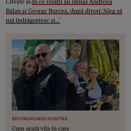
Citește și:
În ce relații au rămas Andreea
Bălan și George Burcea, după divorț:'Aleg să
mă îndrăgostesc și…'
RECOMANDAREA NOASTRĂ:
Cum arată vila în care