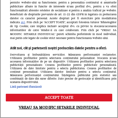
permite website-ului sa functioneze, pentru a personaliza continutul si anunturile
publicitare afisate in functie de interesele si/sau profilul dvs., pentru a va oferi
functionalitati aferente retelelor de socializare si pentru a analiza traficul pe website.
Beneficiati de drepturile prevazute de art. 15-22 din GDPR in legatura cu prelucrarea
datelor cu caracter personal. Aceste drepturi pot fi exercitate prin modalitatea
indicata
aici
. Prin click pe “ACCEPT TOATE”, acceptati folosirea tuturor Tehnologiilor
de tip Cookie, care implica inclusiv acceptul dvs. cu privire la stocarea/accesarea
informatiilor de catre Vendor-ii cu care colaboram. Prin click pe “VREAU SA
MODIFIC SETARILE INDIVIDUAL” puteti schimba preferintele in mod individual,
mai putin cele legate de cookie strict necesare pentru functionarea website-ului.
Atât noi, cât și partenerii noștri prelucrăm datele pentru a oferi:
Dezvoltarea și îmbunătățirea serviciilor. Măsurarea performanței reclamelor.
Utilizarea profilurilor pentru selectarea conținutului personalizat. Stocarea și/sau
accesarea informațiilor de pe un dispozitiv. Utilizarea profilurilor pentru selectarea
publicității personalizate. Crearea profilurilor pentru publicitate personalizată.
Utilizarea de date limitate pentru a selecta publicitatea. Crearea profilurilor de
conținut personalizat. Utilizarea datelor limitate pentru a selecta conținutul.
Măsurarea performanței conținutului. Înțelegerea publicului prin statistici sau
combinații de date din surse diferite. Date precise de geolocație și identificarea prin
scanarea dispozitivului.
Listă parteneri (furnizori)
ACCEPT TOATE
Meniu
Caută
VREAU SA MODIFIC SETARILE INDIVIDUAL