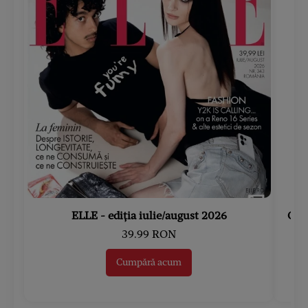
ELLE - ediția iulie/august 2026
Gard
39.99 RON
Cumpără acum