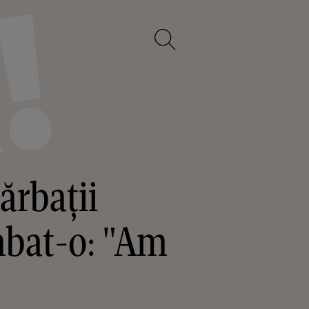
ărbații
imbat-o: "Am