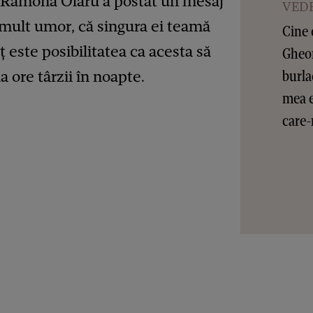
e, Ramona Olaru a postat un mesaj
VEDE
u mult umor, că singura ei teamă
Cine 
oț este posibilitatea ca acesta să
Gheor
burla
a ore târzii în noapte.
mea e
care-