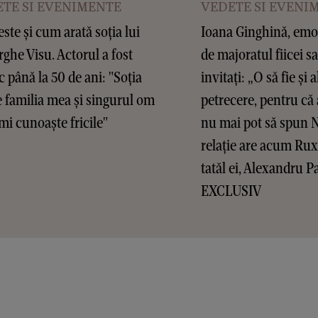
TE SI EVENIMENTE
VEDETE SI EVENI
este și cum arată soția lui
Ioana Ginghină, emoț
ghe Visu. Actorul a fost
de majoratul fiicei sa
c până la 50 de ani: "Soția
invitați: „O să fie și a
 familia mea și singurul om
petrecere, pentru că 
mi cunoaște fricile"
nu mai pot să spun 
relație are acum Ru
tatăl ei, Alexandru P
EXCLUSIV