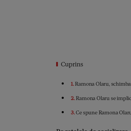
Cuprins
1
Ramona Olaru, schimbată 
2
Ramona Olaru se implică
3
Ce spune Ramona Olaru 