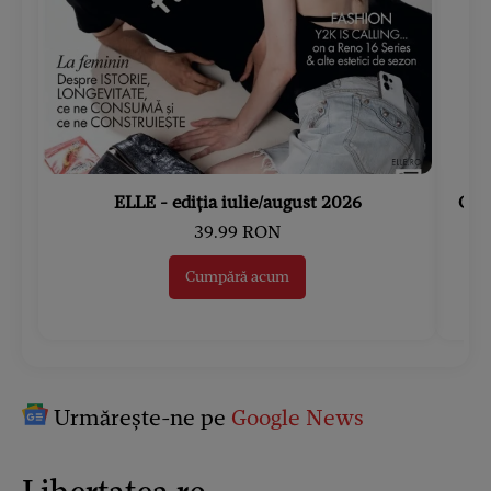
ELLE - ediția iulie/august 2026
Gard
39.99 RON
Cumpără acum
Urmărește-ne pe
Google News