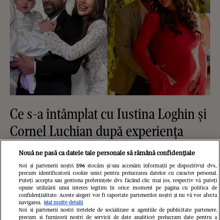
Ce s-a întâmplat cu Iustina Loghin și
Cornel Luchian după experiența
Insula iubirii. S-au căsătorit, au
Nouă ne pasă ca datele tale personale să rămână confidențiale
devenit părinții unei fetițe, iar ea este
Noi și partenerii noștri
596
stocăm și/sau accesăm informații pe dispozitivul dvs.,
precum identificatorii cookie unici pentru prelucrarea datelor cu caracter personal.
însărcinată cu băiețel
Puteți accepta sau gestiona preferințele dvs. făcând clic mai jos, respectiv vă puteți
opune utilizării unui interes legitim în orice moment pe pagina cu politica de
confidențialitate. Aceste alegeri vor fi raportate partenerilor noștri și nu vă vor afecta
navigarea.
Mai multe detalii
Noi si partenerii nostri (retelele de socializare si agentiile de publicitate partenere,
precum si furnizorii nostri de servicii de date analitice) prelucram date pentru a