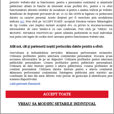
permite website-ului sa functioneze, pentru a personaliza continutul si anunturile
publicitare afisate in functie de interesele si/sau profilul dvs., pentru a va oferi
functionalitati aferente retelelor de socializare si pentru a analiza traficul pe website.
Beneficiati de drepturile prevazute de art. 15-22 din GDPR in legatura cu prelucrarea
datelor cu caracter personal. Aceste drepturi pot fi exercitate prin modalitatea
indicata
aici
. Prin click pe “ACCEPT TOATE”, acceptati folosirea tuturor Tehnologiilor
de tip Cookie, care implica inclusiv acceptul dvs. cu privire la stocarea/accesarea
informatiilor de catre Vendor-ii cu care colaboram. Prin click pe “VREAU SA
MODIFIC SETARILE INDIVIDUAL” puteti schimba preferintele in mod individual,
mai putin cele legate de cookie strict necesare pentru functionarea website-ului.
Atât noi, cât și partenerii noștri prelucrăm datele pentru a oferi:
FANATIK.RO
Dezvoltarea și îmbunătățirea serviciilor. Măsurarea performanței reclamelor.
Utilizarea profilurilor pentru selectarea conținutului personalizat. Stocarea și/sau
Cine este Aymen Boutoutaou, cel
accesarea informațiilor de pe un dispozitiv. Utilizarea profilurilor pentru selectarea
publicității personalizate. Crearea profilurilor pentru publicitate personalizată.
mai scump transfer al verii la FCSB!
Utilizarea de date limitate pentru a selecta publicitatea. Crearea profilurilor de
conținut personalizat. Utilizarea datelor limitate pentru a selecta conținutul.
Măsurarea performanței conținutului. Înțelegerea publicului prin statistici sau
Unde excelează și ce puncte slabe
combinații de date din surse diferite. Date precise de geolocație și identificarea prin
scanarea dispozitivului.
are: „Îmi place să provoc”
Listă parteneri (furnizori)
ACCEPT TOATE
Meniu
Caută
VREAU SA MODIFIC SETARILE INDIVIDUAL