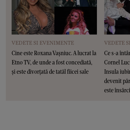
VEDETE SI EVENIMENTE
VEDETE S
Cine este Roxana Vașniuc. A lucrat la
Ce s-a întâ
Etno TV, de unde a fost concediată,
Cornel Luc
și este divorțată de tatăl fiicei sale
Insula iubir
devenit pări
este însărc