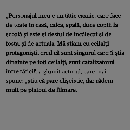
„Personajul meu e un tătic casnic, care face
de toate în casă, calca, spală, duce copiii la
şcoală şi este şi destul de încălecat şi de
fosta, şi de actuala. Mă ştiam cu ceilalţi
protagonişti, cred că sunt singurul care îi ştia
dinainte pe toţi ceilalţi; sunt catalizatorul
între tătici!'
, a glumit actorul, care mai
spune: „
ştiu că pare clişeistic, dar râdem
mult pe platoul de filmare.