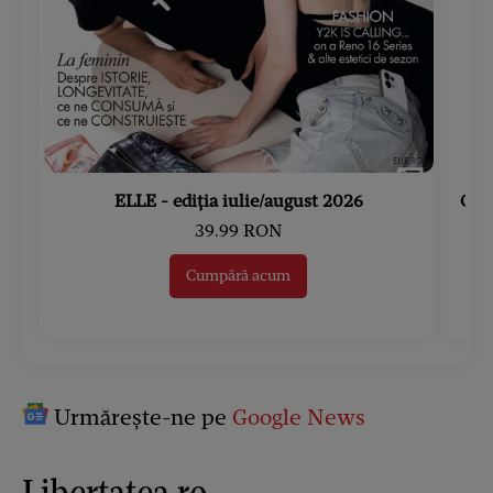
ELLE - ediția iulie/august 2026
Gard
39.99 RON
Cumpără acum
Urmărește-ne pe
Google News
Libertatea.ro