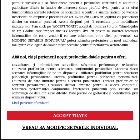
permite website-ului sa functioneze, pentru a personaliza continutul si anunturile
publicitare afisate in functie de interesele si/sau profilul dvs., pentru a va oferi
VEDETE SI EVENIMENTE
VEDETE S
functionalitati aferente retelelor de socializare si pentru a analiza traficul pe website.
Beneficiati de drepturile prevazute de art. 15-22 din GDPR in legatura cu prelucrarea
datelor cu caracter personal. Aceste drepturi pot fi exercitate prin modalitatea
Oana Lis spune că soțul ei o roagă să
Cum arată v
indicata
aici
. Prin click pe “ACCEPT TOATE”, acceptati folosirea tuturor Tehnologiilor
de tip Cookie, care implica inclusiv acceptul dvs. cu privire la stocarea/accesarea
slăbească și să iasă la evenimente.
euro a Moni
informatiilor de catre Vendor-ii cu care colaboram. Prin click pe “VREAU SA
MODIFIC SETARILE INDIVIDUAL” puteti schimba preferintele in mod individual,
Mesaj pentru cei care o critică:
trebuie să f
mai putin cele legate de cookie strict necesare pentru functionarea website-ului.
„Dacă mă vede nearanjată, îl
prezent și v
Atât noi, cât și partenerii noștri prelucrăm datele pentru a oferi:
afectează și pe el!”
Dezvoltarea și îmbunătățirea serviciilor. Măsurarea performanței reclamelor.
Utilizarea profilurilor pentru selectarea conținutului personalizat. Stocarea și/sau
accesarea informațiilor de pe un dispozitiv. Utilizarea profilurilor pentru selectarea
publicității personalizate. Crearea profilurilor pentru publicitate personalizată.
Utilizarea de date limitate pentru a selecta publicitatea. Crearea profilurilor de
conținut personalizat. Utilizarea datelor limitate pentru a selecta conținutul.
Măsurarea performanței conținutului. Înțelegerea publicului prin statistici sau
combinații de date din surse diferite. Date precise de geolocație și identificarea prin
scanarea dispozitivului.
Listă parteneri (furnizori)
ACCEPT TOATE
Meniu
Caută
VREAU SA MODIFIC SETARILE INDIVIDUAL